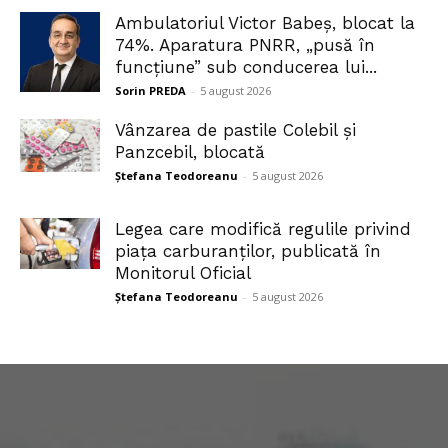
Ambulatoriul Victor Babeș, blocat la
74%. Aparatura PNRR, „pusă în
funcțiune” sub conducerea lui...
Sorin PREDA
-
5 august 2026
Vânzarea de pastile Colebil și
Panzcebil, blocată
Ștefana Teodoreanu
-
5 august 2026
Legea care modifică regulile privind
piața carburanților, publicată în
Monitorul Oficial
Ștefana Teodoreanu
-
5 august 2026