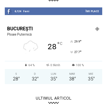
6,124
Fani
ÎMI PLACE
BUCUREȘTI
Ploaie Puternică
°
29.9
°
C
28
°
27.7
64 %
0.9kmh
100 %
S
D
LUN
MAR
MIE
28
°
32
°
35
°
38
°
35
°
ULTIMUL ARTICOL