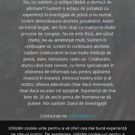
Nu, nu suntem „o echipa tânără și dornică de
afirmare”! Suntem o echipă de jurnaliști cu
experiență în investigații de presă și nu numai.
Scriem dintotdeauna anchete jurnalistice. Avem
un trecut bogat, am fost citați ca martori în multe
procese de corupție. Nu ne este frică, am văzut
multe, ne-au amenințat mulți. Suntem în
continuare vii, scriem în continuare anchete.
Suntem colaboratori la mai multe instituții de
presă, ziare, televiziuni, radio-uri. Colaborăm,
atunci când este nevoie, cu firme specializate în
obținerea de informații sau pentru apărarea
noastră în instanță. Interesul nostru este și al
vostru: aflarea adevărului chiar dacă enervează,
chiar dacă nu este cel așteptat. Experiență de mai
bine de 20 de ani în presa din Romania ne dă
putere. Noi suntem Ziarul de Investigații!
Contactați-ne:
office@zin.ro
Utilizăm cookie-urile pentru a vă oferi cea mai bună experiență
pe site-ul nostru. De asemenea, utilizăm cookie-uri pentru a