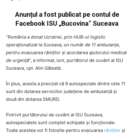
Anunțul a fost publicat pe contul de
Facebook ISU „Bucovina” Suceava
”
România a donat Ucrainei, prin HUB-ul logistic
operaţionalizat la Suceava, un număr de 11 ambulanţe,
pentru evacuarea răniţilor şi acordarea ajutorului medical
de urgenţă
”, a informat, luni, purtătorul de cuvânt al ISU
Suceava, cpt. Alin Găleată.
În plus, acesta a precizat că 9 autospeciale dintre cele 11
sunt din dotarea serviciilor judeţene de ambulanţă şi
două din dotarea SMURD.
Potrivit purtătorului de cuvânt al ISU Suceava,
autospecialele sunt complet echipate şi funcţionale.
Toate acestea vor fi folosite pentru evacuarea
răniţilor
şi