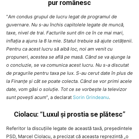
pur românesc
“
Am condus grupul de lucru legat de programul de
guvernare. Nu s-au închis capitolele legate de muncă,
taxe, nivel de trai. Facturile sunt din ce în ce mai mari,
inflația a ajuns la 8 la mie. Statul trebuie să ajute cetățenii.
Pentru ca acest lucru să aibă loc, noi am venit cu
propuneri, acestea se află pe masă. Când se va ajunge la
o concluzie, se va comunica acest lucru. Nu s-a discutat
de pragurile pentru taxa pe lux. S-au cerut date în plus de
la Finanțe și cât se poate colecta. Când se vor primi acele
date, vom găsi o soluție. Tot ce se vorbește la televizor
sunt povești acum
”, a declarat
Sorin Grindeanu
.
Ciolacu: “Luxul și prostia se plătesc”
Referitor la discuţiile legate de această taxă, președintele
PSD, Marcel Ciolacu, a precizat că aceasta reprezintă „o