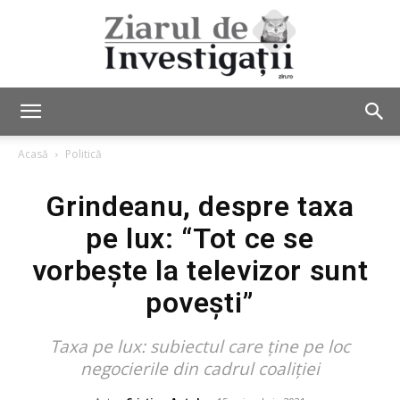
Ziarul
Acasă
Politică
Grindeanu, despre taxa
de
pe lux: “Tot ce se
vorbește la televizor sunt
Investigații
povești”
Taxa pe lux: subiectul care ţine pe loc
negocierile din cadrul coaliţiei