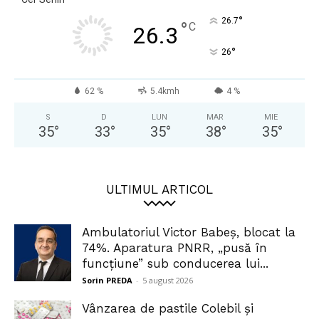
°
26.7
°
C
26.3
°
26
62 %
5.4kmh
4 %
S
D
LUN
MAR
MIE
35
°
33
°
35
°
38
°
35
°
ULTIMUL ARTICOL
Ambulatoriul Victor Babeș, blocat la
74%. Aparatura PNRR, „pusă în
funcțiune” sub conducerea lui...
Sorin PREDA
-
5 august 2026
Vânzarea de pastile Colebil și