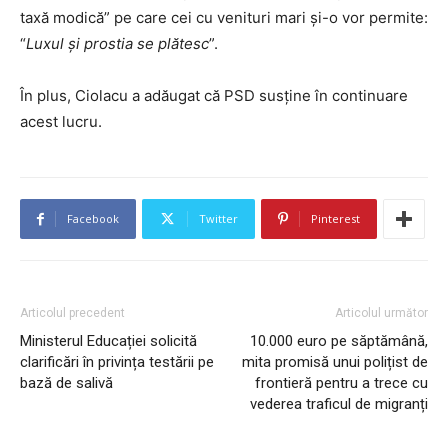
taxă modică” pe care cei cu venituri mari și-o vor permite:
“
Luxul și prostia se plătesc
”.
În plus, Ciolacu a adăugat că PSD susține în continuare
acest lucru.
Facebook
Twitter
Pinterest
Articolul precedent
Articolul următor
Ministerul Educației solicită
10.000 euro pe săptămână,
clarificări în privința testării pe
mita promisă unui polițist de
bază de salivă
frontieră pentru a trece cu
vederea traficul de migranți