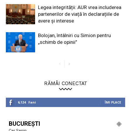
Legea integrității: AUR vrea includerea
partenerilor de viață în declarațiile de
avere și interese
Bolojan, întâlniri cu Simion pentru
„schimb de opinii”
RĂMÂI CONECTAT
6,124
Fani
ÎMI PLACE
BUCUREȘTI
Cer Senin