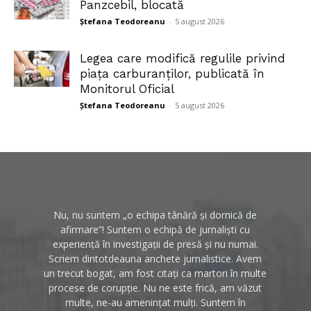
Panzcebil, blocată
Ștefana Teodoreanu
-
5 august 2026
Legea care modifică regulile privind
piața carburanților, publicată în
Monitorul Oficial
Ștefana Teodoreanu
-
5 august 2026
Nu, nu suntem „o echipa tânără și dornică de
afirmare”! Suntem o echipă de jurnaliști cu
experiență în investigații de presă și nu numai.
Scriem dintotdeauna anchete jurnalistice. Avem
un trecut bogat, am fost citați ca martori în multe
procese de corupție. Nu ne este frică, am văzut
multe, ne-au amenințat mulți. Suntem în