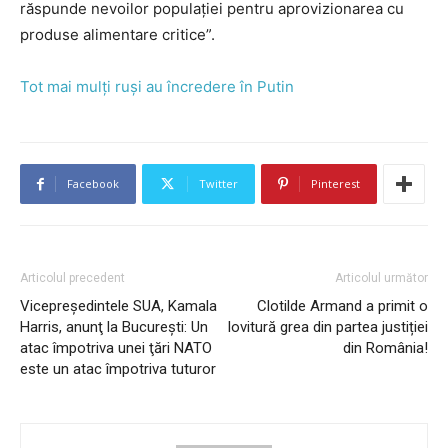
răspunde nevoilor populației pentru aprovizionarea cu
produse alimentare critice”.
Tot mai mulţi ruşi au încredere în Putin
Facebook
Twitter
Pinterest
Articolul precedent
Articolul următor
Vicepreşedintele SUA, Kamala
Clotilde Armand a primit o
Harris, anunţ la Bucureşti: Un
lovitură grea din partea justiției
atac împotriva unei ţări NATO
din România!
este un atac împotriva tuturor