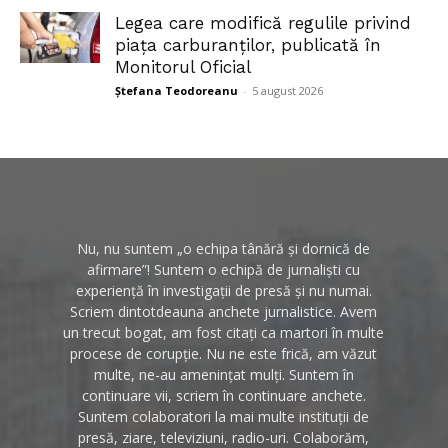
Legea care modifică regulile privind
piața carburanților, publicată în
Monitorul Oficial
Ștefana Teodoreanu
-
5 august 2026
Nu, nu suntem „o echipa tânără și dornică de
afirmare”! Suntem o echipă de jurnaliști cu
experiență în investigații de presă și nu numai.
Scriem dintotdeauna anchete jurnalistice. Avem
un trecut bogat, am fost citați ca martori în multe
procese de corupție. Nu ne este frică, am văzut
multe, ne-au amenințat mulți. Suntem în
continuare vii, scriem în continuare anchete.
Suntem colaboratori la mai multe instituții de
presă, ziare, televiziuni, radio-uri. Colaborăm,