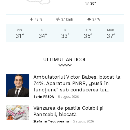
°
30
48 %
3.1kmh
37 %
VIN
S
D
LUN
MAR
31
°
34
°
33
°
35
°
37
°
ULTIMUL ARTICOL
Ambulatoriul Victor Babeș, blocat la
74%. Aparatura PNRR, „pusă în
funcțiune” sub conducerea lui...
Sorin PREDA
-
5 august 2026
Vânzarea de pastile Colebil și
Panzcebil, blocată
Ștefana Teodoreanu
-
5 august 2026