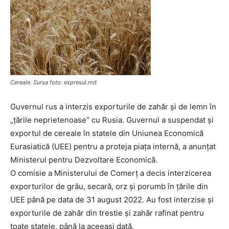
Cereale. Sursa foto: expresul.md
Guvernul rus a interzis exporturile de zahăr şi de lemn în
„ţările neprietenoase” cu Rusia. Guvernul a suspendat și
exportul de cereale în statele din Uniunea Economică
Eurasiatică (UEE) pentru a proteja piaţa internă, a anunţat
Ministerul pentru Dezvoltare Economică.
O comisie a Ministerului de Comerţ a decis interzicerea
exporturilor de grâu, secară, orz şi porumb în ţările din
UEE până pe data de 31 august 2022. Au fost interzise și
exporturile de zahăr din trestie şi zahăr rafinat pentru
toate statele, până la aceeaşi dată.