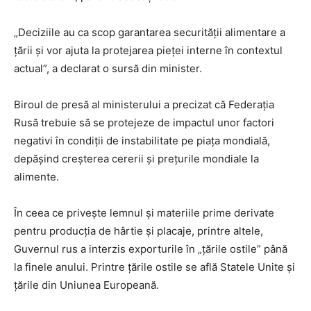
„Deciziile au ca scop garantarea securităţii alimentare a
ţării şi vor ajuta la protejarea pieţei interne în contextul
actual”, a declarat o sursă din minister.
Biroul de presă al ministerului a precizat că Federaţia
Rusă trebuie să se protejeze de impactul unor factori
negativi în condiţii de instabilitate pe piaţa mondială,
depăşind creşterea cererii şi preţurile mondiale la
alimente.
În ceea ce priveşte lemnul şi materiile prime derivate
pentru producţia de hârtie şi placaje, printre altele,
Guvernul rus a interzis exporturile în „ţările ostile” până
la finele anului. Printre țările ostile se află Statele Unite şi
ţările din Uniunea Europeană.