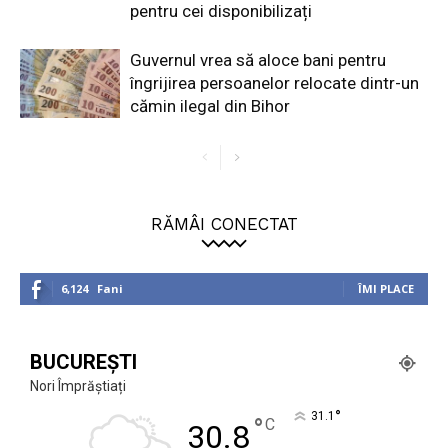
pentru cei disponibilizați
Guvernul vrea să aloce bani pentru
îngrijirea persoanelor relocate dintr-un
cămin ilegal din Bihor
RĂMÂI CONECTAT
6,124
Fani
ÎMI PLACE
BUCUREȘTI
Nori Împrăștiați
°
31.1
°
C
30.8