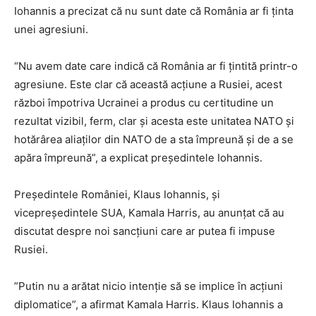
Iohannis a precizat că nu sunt date că România ar fi ţinta
unei agresiuni.
“Nu avem date care indică că România ar fi ţintită printr-o
agresiune. Este clar că această acţiune a Rusiei, acest
război împotriva Ucrainei a produs cu certitudine un
rezultat vizibil, ferm, clar şi acesta este unitatea NATO şi
hotărârea aliaţilor din NATO de a sta împreună şi de a se
apăra împreună”, a explicat preşedintele Iohannis.
Preşedintele României, Klaus Iohannis, şi
vicepreşedintele SUA, Kamala Harris, au anunţat că au
discutat despre noi sancţiuni care ar putea fi impuse
Rusiei.
”Putin nu a arătat nicio intenţie să se implice în acţiuni
diplomatice”, a afirmat Kamala Harris. Klaus Iohannis a