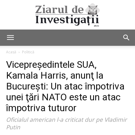
Ziarul
Acasă
Politică
Vicepreşedintele SUA,
de
Kamala Harris, anunţ la
Bucureşti: Un atac împotriva
unei ţări NATO este un atac
Investigații
împotriva tuturor
Oficialul american l-a criticat dur pe Vladimir
Putin