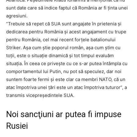
sunt date care să indice faptul că România ar fi ţinta unei
agresiuni.
“Trebuie să repet că SUA sunt angajate în prietenia şi
dedicarea pentru România şi acest angajament cu trupe
pentru România, cel mai recent forţele batalionului
Striker. Aşa cum ştie poporul român, aşa cum ştim cu
toţii, este o situaţie dinamică şi tot timpul evaluăm
situaţia. În ceea ce priveşte cu ce s-ar putea întâmpla cu
comportamentul lui Putin, nu pot să speculez, dar noi
suntem foarte fermi şi este clar ca membri NATO, că un
atac împotriva unei ţări este un atac împotriva tuturor”, a
transmis vicepreşedintele SUA.
Noi sancţiuni ar putea fi impuse
Rusiei