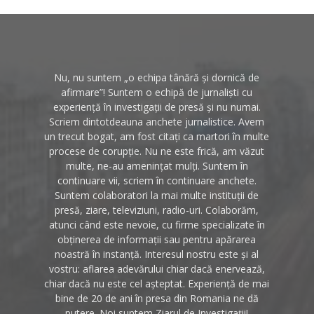
Nu, nu suntem „o echipa tânără și dornică de
afirmare”! Suntem o echipă de jurnaliști cu
experiență în investigații de presă și nu numai.
Scriem dintotdeauna anchete jurnalistice. Avem
un trecut bogat, am fost citați ca martori în multe
procese de corupție. Nu ne este frică, am văzut
multe, ne-au amenințat mulți. Suntem în
continuare vii, scriem în continuare anchete.
Suntem colaboratori la mai multe instituții de
presă, ziare, televiziuni, radio-uri. Colaborăm,
atunci când este nevoie, cu firme specializate în
obținerea de informații sau pentru apărarea
noastră în instanță. Interesul nostru este și al
vostru: aflarea adevărului chiar dacă enervează,
chiar dacă nu este cel așteptat. Experiență de mai
bine de 20 de ani în presa din Romania ne dă
putere. Noi suntem Ziarul de Investigații!