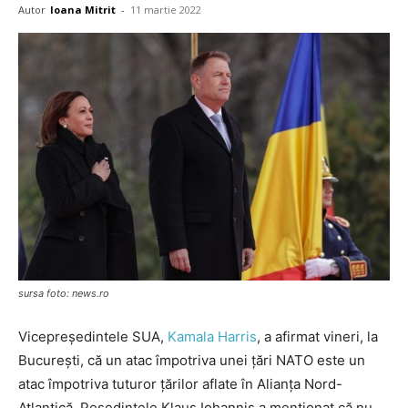
Autor
Ioana Mitrit
-
11 martie 2022
sursa foto: news.ro
Vicepreşedintele SUA,
Kamala Harris
, a afirmat vineri, la
Bucureşti, că un atac împotriva unei ţări NATO este un
atac împotriva tuturor ţărilor aflate în Alianţa Nord-
Atlantică. Peşedintele Klaus Iohannis a menţionat că nu