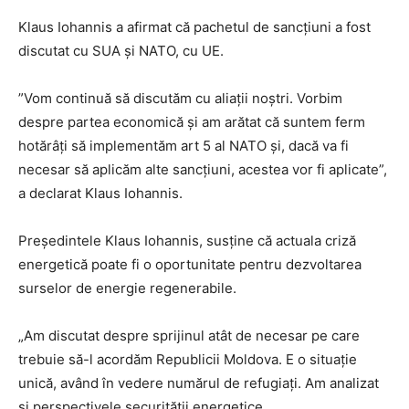
Klaus Iohannis a afirmat că pachetul de sancţiuni a fost
discutat cu SUA şi NATO, cu UE.
”Vom continuă să discutăm cu aliaţii noştri. Vorbim
despre partea economică şi am arătat că suntem ferm
hotărâţi să implementăm art 5 al NATO şi, dacă va fi
necesar să aplicăm alte sancţiuni, acestea vor fi aplicate”,
a declarat Klaus Iohannis.
Președintele Klaus Iohannis, susține că actuala criză
energetică poate fi o oportunitate pentru dezvoltarea
surselor de energie regenerabile.
„Am discutat despre sprijinul atât de necesar pe care
trebuie să-l acordăm Republicii Moldova. E o situație
unică, având în vedere numărul de refugiați. Am analizat
și perspectivele securității energetice.