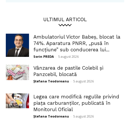
ULTIMUL ARTICOL
Ambulatoriul Victor Babeș, blocat la
74%. Aparatura PNRR, „pusă în
funcțiune” sub conducerea lui...
Sorin PREDA
-
5 august 2026
Vânzarea de pastile Colebil și
Panzcebil, blocată
Ștefana Teodoreanu
-
5 august 2026
Legea care modifică regulile privind
piața carburanților, publicată în
Monitorul Oficial
Ștefana Teodoreanu
-
5 august 2026