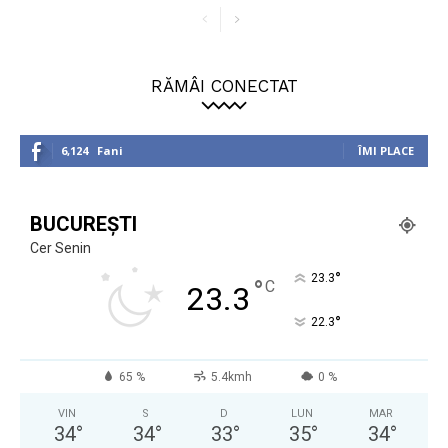
RĂMÂI CONECTAT
6,124
Fani
ÎMI PLACE
BUCUREȘTI
Cer Senin
°
23.3
°
C
23.3
°
22.3
65 %
5.4kmh
0 %
VIN
S
D
LUN
MAR
34
°
34
°
33
°
35
°
34
°