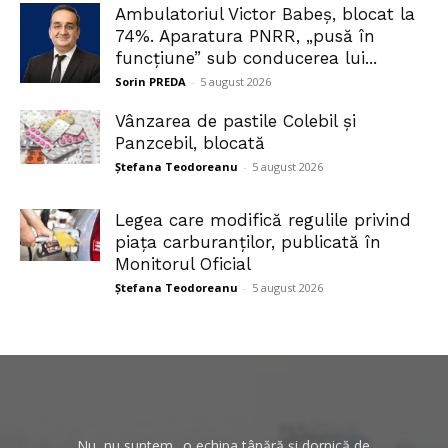
Ambulatoriul Victor Babeș, blocat la
74%. Aparatura PNRR, „pusă în
funcțiune” sub conducerea lui...
Sorin PREDA
-
5 august 2026
Vânzarea de pastile Colebil și
Panzcebil, blocată
Ștefana Teodoreanu
-
5 august 2026
Legea care modifică regulile privind
piața carburanților, publicată în
Monitorul Oficial
Ștefana Teodoreanu
-
5 august 2026
Nu, nu suntem „o echipa tânără și dornică de