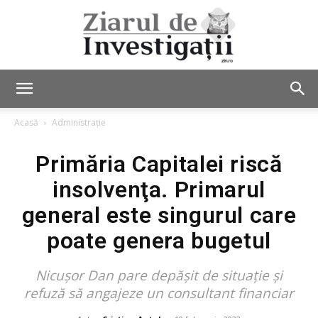
Ziarul
Acasă
Administrație
Primăria Capitalei riscă
de
insolvenţa. Primarul
general este singurul care
Investigații
poate genera bugetul
Nicuşor Dan pare depăşit de situaţie şi
refuză să angajeze un consultant financiar