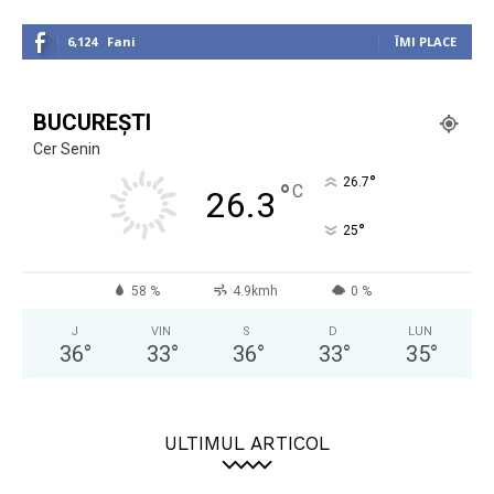
6,124
Fani
ÎMI PLACE
BUCUREȘTI
Cer Senin
°
26.7
°
C
26.3
°
25
58 %
4.9kmh
0 %
J
VIN
S
D
LUN
36
°
33
°
36
°
33
°
35
°
ULTIMUL ARTICOL