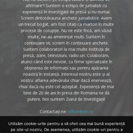
afirmare”! Suntem o echipă de jurnaliști cu
experiență în investigații de presă și nu numai.
Scriem dintotdeauna anchete jurnalistice. Avem
un trecut bogat, am fost citați ca martori în multe
procese de corupție. Nu ne este frică, am văzut
multe, ne-au amenințat mulți. Suntem în
continuare vii, scriem în continuare anchete.
Suntem colaboratori la mai multe instituții de
presă, ziare, televiziuni, radio-uri. Colaborăm,
atunci când este nevoie, cu firme specializate în
obținerea de informații sau pentru apărarea
noastră în instanță. Interesul nostru este și al
vostru: aflarea adevărului chiar dacă enervează,
chiar dacă nu este cel așteptat. Experiență de mai
bine de 20 de ani în presa din Romania ne dă
putere. Noi suntem Ziarul de Investigații!
Contactați-ne:
office@zin.ro
Utilizăm cookie-urile pentru a vă oferi cea mai bună experiență
pe site-ul nostru. De asemenea, utilizăm cookie-uri pentru a