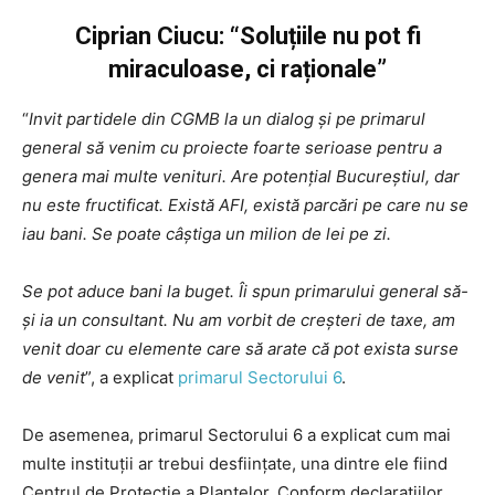
Ciprian Ciucu: “Soluțiile nu pot fi
miraculoase, ci raționale”
“
Invit partidele din CGMB la un dialog și pe primarul
general să venim cu proiecte foarte serioase pentru a
genera mai multe venituri. Are potențial Bucureștiul, dar
nu este fructificat. Există AFI, există parcări pe care nu se
iau bani. Se poate câștiga un milion de lei pe zi.
Se pot aduce bani la buget. Îi spun primarului general să-
și ia un consultant. Nu am vorbit de creșteri de taxe, am
venit doar cu elemente care să arate că pot exista surse
de venit
”, a explicat
primarul Sectorului 6
.
De asemenea, primarul Sectorului 6 a explicat cum mai
multe instituții ar trebui desființate, una dintre ele fiind
Centrul de Protecție a Plantelor. Conform declaraţiilor,