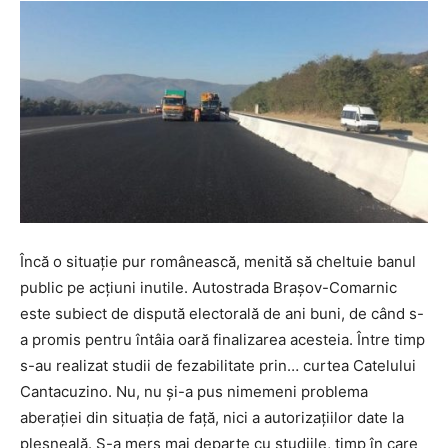
Încă o situație pur românească, menită să cheltuie banul
public pe acțiuni inutile. Autostrada Brașov-Comarnic
este subiect de dispută electorală de ani buni, de când s-
a promis pentru întâia oară finalizarea acesteia. Între timp
s-au realizat studii de fezabilitate prin… curtea Catelului
Cantacuzino. Nu, nu și-a pus nimemeni problema
aberației din situația de față, nici a autorizațiilor date la
plesneală. S-a mers mai departe cu studiile, timp în care