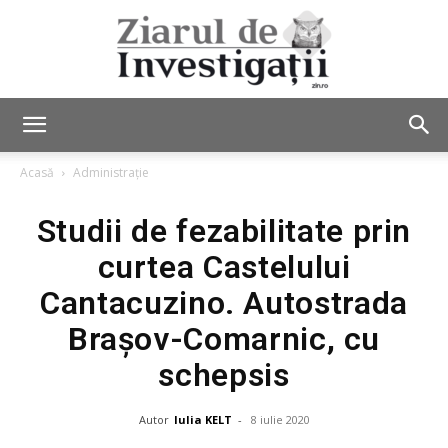
Ziarul
Acasă
Administrație
Studii de fezabilitate prin
de
curtea Castelului
Cantacuzino. Autostrada
Investigații
Brașov-Comarnic, cu
schepsis
Autor
Iulia KELT
-
8 iulie 2020