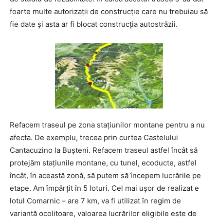
foarte multe autorizații de construcție care nu trebuiau să
fie date și asta ar fi blocat construcția autostrăzii.
Refacem traseul pe zona stațiunilor montane pentru a nu
afecta. De exemplu, trecea prin curtea Castelului
Cantacuzino la Bușteni. Refacem traseul astfel încât să
protejăm stațiunile montane, cu tunel, ecoducte, astfel
încât, în această zonă, să putem să începem lucrările pe
etape. Am împărțit în 5 loturi. Cel mai ușor de realizat e
lotul Comarnic – are 7 km, va fi utilizat în regim de
variantă ocolitoare, valoarea lucrărilor eligibile este de