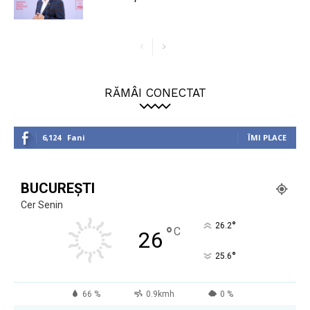
RĂMÂI CONECTAT
6,124
Fani
ÎMI PLACE
BUCUREȘTI
Cer Senin
°
26.2
°
C
26
°
25.6
66 %
0.9kmh
0 %