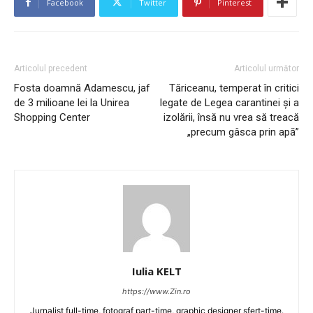
Facebook
Twitter
Pinterest
Articolul precedent
Articolul următor
Fosta doamnă Adamescu, jaf
Tăriceanu, temperat în critici
de 3 milioane lei la Unirea
legate de Legea carantinei și a
Shopping Center
izolării, însă nu vrea să treacă
„precum gâsca prin apă”
Iulia KELT
https://www.Zin.ro
Jurnalist full-time, fotograf part-time, graphic designer sfert-time.