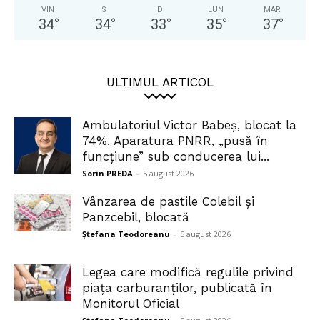
VIN
S
D
LUN
MAR
34
°
34
°
33
°
35
°
37
°
ULTIMUL ARTICOL
Ambulatoriul Victor Babeș, blocat la
74%. Aparatura PNRR, „pusă în
funcțiune” sub conducerea lui...
Sorin PREDA
-
5 august 2026
Vânzarea de pastile Colebil și
Panzcebil, blocată
Ștefana Teodoreanu
-
5 august 2026
Legea care modifică regulile privind
piața carburanților, publicată în
Monitorul Oficial