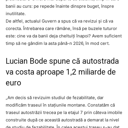
banii au curs: pe repede înainte dinspre buget, înspre
inutilitate.
De altfel, actualul Guvern a spus că va revizui și că va
corecta. Întrebarea care rămâne, însă pe buzele tuturor
este: cine va da banii deja cheltuiți înapoi? Avem suficient
timp să ne gândim la asta până-n 2026, în mod cert.
Lucian Bode spune că autostrada
va costa aproape 1,2 miliarde de
euro
„Am decis să revizuim studiul de fezabilitate, dar
modificăm traseul în stațiunile montane. Constatăm că
traseul autostrăzii trecea pe la etajul 7 prin câteva imobile
construite după ce această autostradă a demarat la nivel
de studiu de fezabilitate. În calea acestui traseu s-au dat