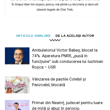
În timpul liber îmi slujesc pisica, mă plimb cu bicicleta și dezvolt
obsesii legate de Star Trek.
ARTICOLE SIMILARE
DE LA ACELAȘI AUTOR
Ambulatoriul Victor Babeș, blocat la
74%. Aparatura PNRR, „pusă în
funcțiune” sub conducerea lui Iustinian
Roșca – USR
Vânzarea de pastile Colebil și
Panzcebil, blocată
Primar din Neamț, judecat pentru luare
de mită și abuz în serviciu