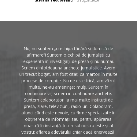
Ștefana Teodoreanu
-
5 august 2026
Nu, nu suntem „o echipa tânără și dornică de
afirmare”! Suntem o echipă de jurnaliști cu
experiență în investigații de presă și nu numai.
Scriem dintotdeauna anchete jurnalistice. Avem
un trecut bogat, am fost citați ca martori în multe
procese de corupție. Nu ne este frică, am văzut
multe, ne-au amenințat mulți. Suntem în
continuare vii, scriem în continuare anchete.
Suntem colaboratori la mai multe instituții de
presă, ziare, televiziuni, radio-uri. Colaborăm,
atunci când este nevoie, cu firme specializate în
obținerea de informații sau pentru apărarea
noastră în instanță. Interesul nostru este și al
vostru: aflarea adevărului chiar dacă enervează,