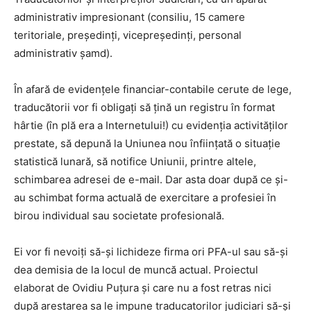
administrativ impresionant (consiliu, 15 camere
teritoriale, președinți, vicepreședinți, personal
administrativ şamd).
În afară de evidențele financiar-contabile cerute de lege,
traducătorii vor fi obligați să țină un registru în format
hârtie (în plă era a Internetului!) cu evidenția activităților
prestate, să depună la Uniunea nou înființată o situație
statistică lunară, să notifice Uniunii, printre altele,
schimbarea adresei de e-mail. Dar asta doar după ce și-
au schimbat forma actuală de exercitare a profesiei în
birou individual sau societate profesională.
Ei vor fi nevoiţi să-şi lichideze firma ori PFA-ul sau să-și
dea demisia de la locul de muncă actual. Proiectul
elaborat de Ovidiu Puţura şi care nu a fost retras nici
după arestarea sa le impune traducatorilor judiciari să-și