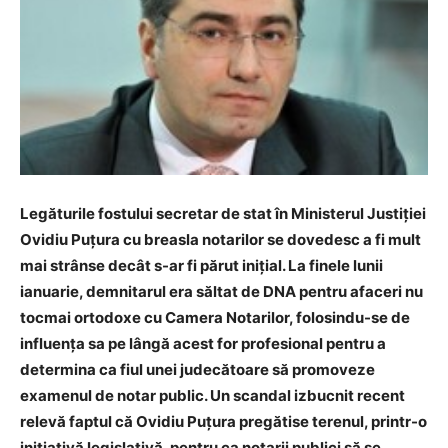
Legăturile fostului secretar de stat în Ministerul Justiţiei
Ovidiu Puţura cu breasla notarilor se dovedesc a fi mult
mai strânse decât s-ar fi părut iniţial. La finele lunii
ianuarie, demnitarul era săltat de DNA pentru afaceri nu
tocmai ortodoxe cu Camera Notarilor, folosindu-se de
influenţa sa pe lângă acest for profesional pentru a
determina ca fiul unei judecătoare să promoveze
examenul de notar public. Un scandal izbucnit recent
relevă faptul că Ovidiu Puţura pregătise terenul, printr-o
iniţiativă legislativă, pentru ca notarii publici să se