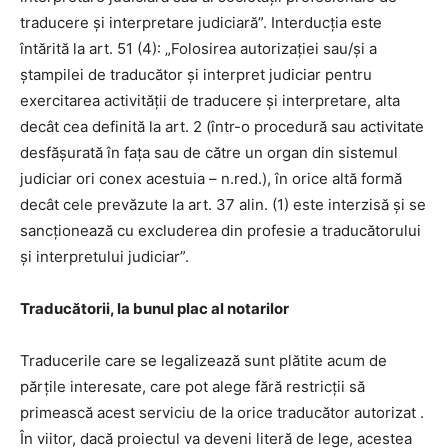
traducere şi interpretare judiciară”. Interducţia este
întărită la art. 51 (4): „Folosirea autorizaţiei sau/şi a
ştampilei de traducător şi interpret judiciar pentru
exercitarea activităţii de traducere şi interpretare, alta
decât cea definită la art. 2 (într-o procedură sau activitate
desfășurată în fața sau de către un organ din sistemul
judiciar ori conex acestuia – n.red.), în orice altă formă
decât cele prevăzute la art. 37 alin. (1) este interzisă şi se
sancţionează cu excluderea din profesie a traducătorului
şi interpretului judiciar”.
Traducătorii, la bunul plac al notarilor
Traducerile care se legalizează sunt plătite acum de
părțile interesate, care pot alege fără restricții să
primească acest serviciu de la orice traducător autorizat .
În viitor, dacă proiectul va deveni literă de lege, acestea