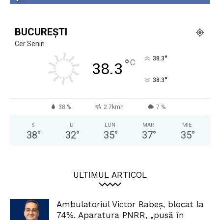
BUCUREȘTI
Cer Senin
°
38.3
°
C
38.3
°
38.3
38 %
2.7kmh
7 %
S
D
LUN
MAR
MIE
38
°
32
°
35
°
37
°
35
°
ULTIMUL ARTICOL
Ambulatoriul Victor Babeș, blocat la
74%. Aparatura PNRR, „pusă în