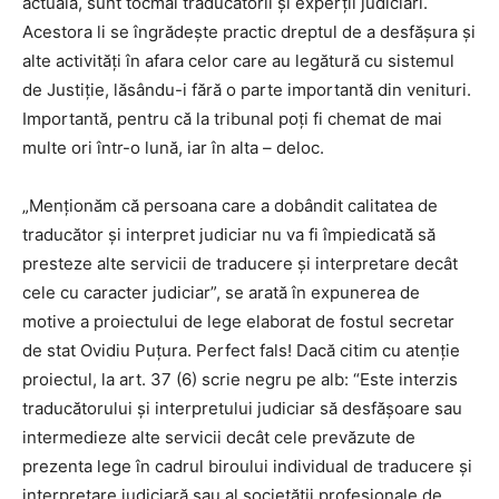
actuală, sunt tocmai traducătorii şi experţii judiciari.
Acestora li se îngrădeşte practic dreptul de a desfăşura şi
alte activităţi în afara celor care au legătură cu sistemul
de Justiţie, lăsându-i fără o parte importantă din venituri.
Importantă, pentru că la tribunal poţi fi chemat de mai
multe ori într-o lună, iar în alta – deloc.
„Menționăm că persoana care a dobândit calitatea de
traducător și interpret judiciar nu va fi împiedicată să
presteze alte servicii de traducere și interpretare decât
cele cu caracter judiciar”, se arată în expunerea de
motive a proiectului de lege elaborat de fostul secretar
de stat Ovidiu Puţura. Perfect fals! Dacă citim cu atenţie
proiectul, la art. 37 (6) scrie negru pe alb: “Este interzis
traducătorului şi interpretului judiciar să desfăşoare sau
intermedieze alte servicii decât cele prevăzute de
prezenta lege în cadrul biroului individual de traducere şi
interpretare judiciară sau al societăţii profesionale de