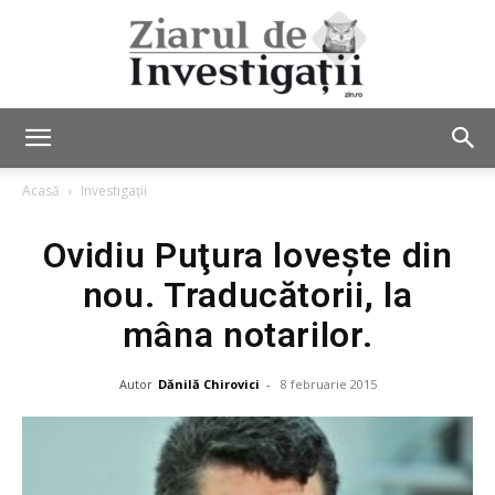
Ziarul
Acasă
Investigații
Ovidiu Puţura loveşte din
de
nou. Traducătorii, la
mâna notarilor.
Investigații
Autor
Dănilă Chirovici
-
8 februarie 2015