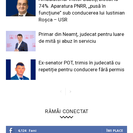
74%. Aparatura PNRR, „pusă în
funcțiune” sub conducerea lui Iustinian
Roșca – USR
Primar din Neamț, judecat pentru luare
de mită și abuz în serviciu
Ex-senator POT, trimis în judecată cu
repetiție pentru conducere fără permis
RĂMÂI CONECTAT
6,124
Fani
ÎMI PLACE