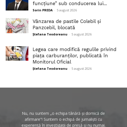
funcțiune” sub conducerea lui...
Sorin PREDA
-
5 august 2026
Vânzarea de pastile Colebil și
Panzcebil, blocată
Ștefana Teodoreanu
-
5 august 2026
Legea care modifică regulile privind
piața carburanților, publicată în
Monitorul Oficial
Ștefana Teodoreanu
-
5 august 2026
Nu, nu suntem „o echipa tânără și dornică de
afirmare”! Suntem o echipă de jurnaliști cu
experiență în investigații de presă și nu numai.