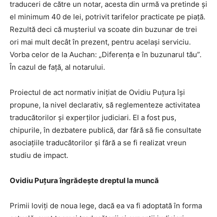
traduceri de către un notar, acesta din urmă va pretinde şi
el minimum 40 de lei, potrivit tarifelor practicate pe piaţă.
Rezultă deci că muşteriul va scoate din buzunar de trei
ori mai mult decât în prezent, pentru acelaşi serviciu.
Vorba celor de la Auchan: „Diferenţa e în buzunarul tău”.
În cazul de faţă, al notarului.
Proiectul de act normativ iniţiat de Ovidiu Puţura îşi
propune, la nivel declarativ, să reglementeze activitatea
traducătorilor şi experţilor judiciari. El a fost pus,
chipurile, în dezbatere publică, dar fără să fie consultate
asociaţiile traducătorilor şi fără a se fi realizat vreun
studiu de impact.
Ovidiu Puţura îngrădeşte dreptul la muncă
Primii loviţi de noua lege, dacă ea va fi adoptată în forma