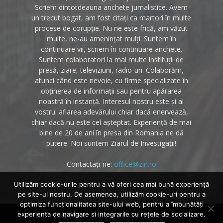
Scriem dintotdeauna anchete jurnalistice. Avem
un trecut bogat, am fost citați ca martori în multe
procese de corupție. Nu ne este frică, am văzut
multe, ne-au amenințat mulți. Suntem în
continuare vii, scriem în continuare anchete.
Suntem colaboratori la mai multe instituții de
presă, ziare, televiziuni, radio-uri. Colaborăm,
atunci când este nevoie, cu firme specializate în
obținerea de informații sau pentru apărarea
noastră în instanță. Interesul nostru este și al
vostru: aflarea adevărului chiar dacă enervează,
chiar dacă nu este cel așteptat. Experiență de mai
bine de 20 de ani în presa din Romania ne dă
putere. Noi suntem Ziarul de Investigații!
Contactați-ne:
office@zin.ro
Utilizăm cookie-urile pentru a vă oferi cea mai bună experiență
pe site-ul nostru. De asemenea, utilizăm cookie-uri pentru a
optimiza funcţionalitatea site-ului web, pentru a îmbunătăţi
experienţa de navigare si integrarile cu reţele de socializare.
Despre noi
Politica cookies
Contact