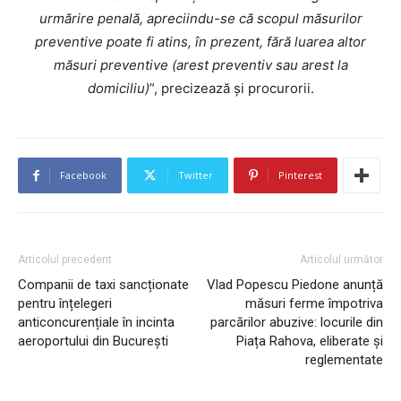
urmărire penală, apreciindu-se că scopul măsurilor
preventive poate fi atins, în prezent, fără luarea altor
măsuri preventive (arest preventiv sau arest la
domiciliu)
”, precizează și procurorii.
Facebook
Twitter
Pinterest
Articolul precedent
Articolul următor
Companii de taxi sancționate
Vlad Popescu Piedone anunță
pentru înțelegeri
măsuri ferme împotriva
anticoncurențiale în incinta
parcărilor abuzive: locurile din
aeroportului din București
Piața Rahova, eliberate și
reglementate