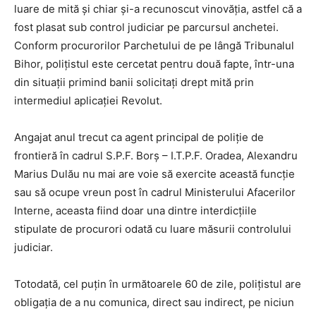
luare de mită și chiar și-a recunoscut vinovăția, astfel că a
fost plasat sub control judiciar pe parcursul anchetei.
Conform procurorilor Parchetului de pe lângă Tribunalul
Bihor, polițistul este cercetat pentru două fapte, într-una
din situații primind banii solicitați drept mită prin
intermediul aplicației Revolut.
Angajat anul trecut ca agent principal de poliție de
frontieră în cadrul S.P.F. Borș – I.T.P.F. Oradea, Alexandru
Marius Dulău nu mai are voie să exercite această funcție
sau să ocupe vreun post în cadrul Ministerului Afacerilor
Interne, aceasta fiind doar una dintre interdicțiile
stipulate de procurori odată cu luare măsurii controlului
judiciar.
Totodată, cel puțin în următoarele 60 de zile, polițistul are
obligația de a nu comunica, direct sau indirect, pe niciun