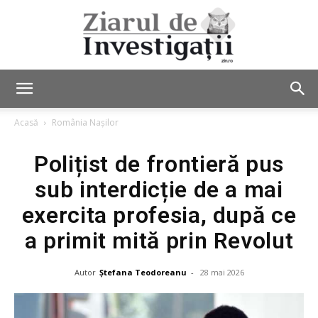
Ziarul
Acasă
România Nașilor
Polițist de frontieră pus
de
sub interdicție de a mai
exercita profesia, după ce
Investigații
a primit mită prin Revolut
Autor
Ștefana Teodoreanu
-
28 mai 2026