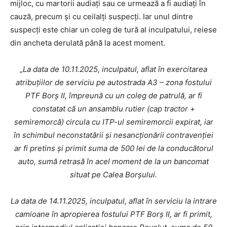
mijloc, cu martorii audiați sau ce urmează a fi audiați în
cauză, precum și cu ceilalți suspecți. Iar unul dintre
suspecți este chiar un coleg de tură al inculpatului, reiese
din ancheta derulată până la acest moment.
„
La data de 10.11.2025, inculpatul, aflat în exercitarea
atribuțiilor de serviciu pe autostrada A3 – zona fostului
PTF Borș II, împreună cu un coleg de patrulă, ar fi
constatat că un ansamblu rutier (cap tractor +
semiremorcă) circula cu ITP-ul semiremorcii expirat, iar
în schimbul neconstatării și nesancționării contravenției
ar fi pretins și primit suma de 500 lei de la conducătorul
auto, sumă retrasă în acel moment de la un bancomat
situat pe Calea Borșului.
La data de 14.11.2025, inculpatul, aflat în serviciu la intrare
camioane în apropierea fostului PTF Borș II, ar fi primit,