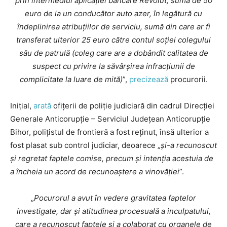
prin intermediul aplicației bancare Revolut, suma de 50
euro de la un conducător auto azer, în legătură cu
îndeplinirea atribuțiilor de serviciu, sumă din care ar fi
transferat ulterior 25 euro către contul soției colegului
său de patrulă (coleg care are a dobândit calitatea de
suspect cu privire la săvârşirea infracţiunii de
complicitate la luare de mită)
”,
precizează
procurorii.
Inițial,
arată
ofițerii de poliție judiciară din cadrul Direcției
Generale Anticorupție – Serviciul Județean Anticorupție
Bihor, polițistul de frontieră a fost reținut, însă ulterior a
fost plasat sub control judiciar, deoarece „
și-a recunoscut
și regretat faptele comise, precum și intenția acestuia de
a încheia un acord de recunoaștere a vinovăției
”.
„
Pocurorul a avut în vedere gravitatea faptelor
investigate, dar și atitudinea procesuală a inculpatului,
care a recunoscut faptele și a colaborat cu organele de