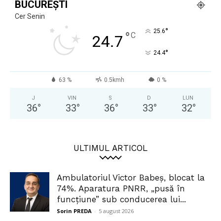
BUCUREȘTI
Cer Senin
°
25.6
°
C
24.7
°
24.4
63 %
0.5kmh
0 %
J
VIN
S
D
LUN
36
°
33
°
36
°
33
°
32
°
ULTIMUL ARTICOL
Ambulatoriul Victor Babeș, blocat la
74%. Aparatura PNRR, „pusă în
funcțiune” sub conducerea lui...
Sorin PREDA
-
5 august 2026