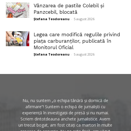
Vânzarea de pastile Colebil și
Panzcebil, blocată
Ștefana Teodoreanu
-
5 august 2026
Legea care modifică regulile privind
piața carburanților, publicată în
Monitorul Oficial
Ștefana Teodoreanu
-
5 august 2026
Nu, nu suntem „o echipa tânără și dornică de
afirmare”! Suntem o echipă de jurnaliști cu
experiență în investigații de presă și nu numai.
Scriem dintotdeauna anchete jurnalistice. Avem
un trecut bogat, am fost citați ca martori în multe