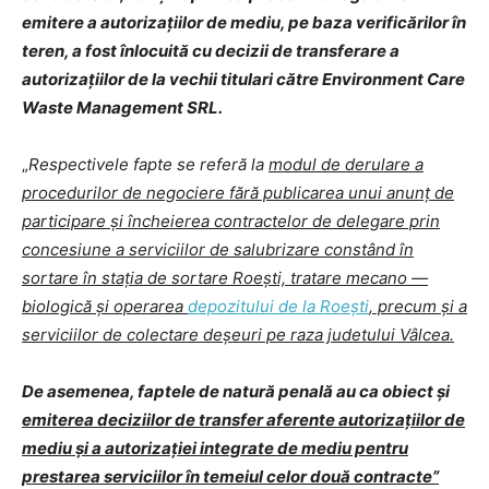
emitere a autorizațiilor de mediu, pe baza verificărilor în
teren, a fost înlocuită cu decizii de transferare a
autorizațiilor de la vechii titulari către Environment Care
Waste Management SRL.
„
Respectivele fapte se referă la
modul de derulare a
procedurilor de negociere fără publicarea unui anunț de
participare și încheierea contractelor de delegare prin
concesiune a serviciilor de salubrizare constând în
sortare în stația de sortare Roești, tratare mecano —
biologică și operarea
depozitului de la Roești
, precum și a
serviciilor de colectare deșeuri pe raza judetului Vâlcea.
De asemenea, faptele de natură penală au ca obiect și
emiterea deciziilor de transfer aferente autorizațiilor de
mediu și a autorizației integrate de mediu pentru
prestarea serviciilor în temeiul celor două contracte”