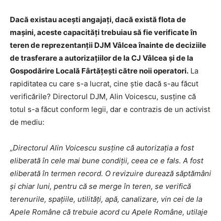
Dacă existau acești angajați, dacă există flota de
mașini, aceste capacități trebuiau să fie verificate în
teren de reprezentanții DJM Vâlcea înainte de deciziile
de trasferare a autorizațiilor de la CJ Vâlcea și de la
Gospodărire Locală Fârtățești către noii operatori.
La
rapiditatea cu care s-a lucrat, cine știe dacă s-au făcut
verificările? Directorul DJM, Alin Voicescu, susține că
totul s-a făcut conform legii, dar e contrazis de un activist
de mediu:
„
Directorul Alin Voicescu susține că autorizația a fost
eliberată în cele mai bune condiții, ceea ce e fals. A fost
eliberată în termen record. O revizuire durează săptămâni
și chiar luni, pentru că se merge în teren, se verifică
terenurile, spațiile, utilități, apă, canalizare, vin cei de la
Apele Române că trebuie acord cu Apele Române, utilaje