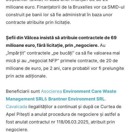
milioane euro. Finanțatorii de la Bruxelles vor ca SMID-ul
construit pe banii lor să fie administrat în baza unor
contracte atribuite prin licitație.
Șefii din Vâlcea insistă să atribuie contractele de 69
milioane euro, fără licitație, prin „negociere.
Au
„împărțit” contractele „pe bucăți” ca să fie valoarea mai
mică și au „negociat NFP” primele contracte, de 20 de
milioane de euro, pe 2 ani, care probabil vor fi prelungite
prin acte adiționale.
Beneficiarii sunt
Asocierea
Environment Care Waste
Management SRL
&
Brantner Environment SRL.
Cavalcada
ilegalităților a continuat și după ce Curtea de
Apel Pitești a anulat procedura de negociere și astfel a
fost anulat contractul nr 118/06.03.2025, atribuit prin
negociere.