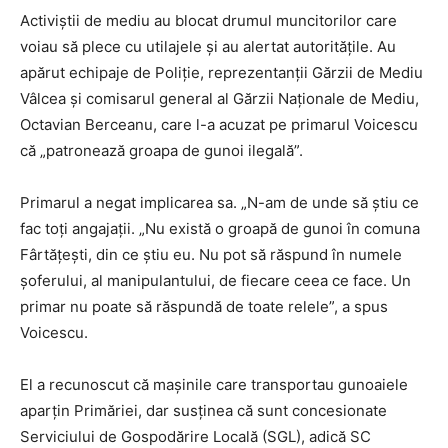
Activiștii de mediu au blocat drumul muncitorilor care
voiau să plece cu utilajele și au alertat autoritățile. Au
apărut echipaje de Poliţie, reprezentanţii Gărzii de Mediu
Vâlcea și comisarul general al Gărzii Naţionale de Mediu,
Octavian Berceanu, care l-a acuzat pe primarul Voicescu
că „patronează groapa de gunoi ilegală”.
Primarul a negat implicarea sa. „N-am de unde să ştiu ce
fac toţi angajaţii. „Nu există o groapă de gunoi în comuna
Fârtăţeşti, din ce ştiu eu. Nu pot să răspund în numele
şoferului, al manipulantului, de fiecare ceea ce face. Un
primar nu poate să răspundă de toate relele”, a spus
Voicescu.
El a recunoscut că mașinile care transportau gunoaiele
aparțin Primăriei, dar susținea că sunt concesionate
Serviciului de Gospodărire Locală (SGL), adică SC