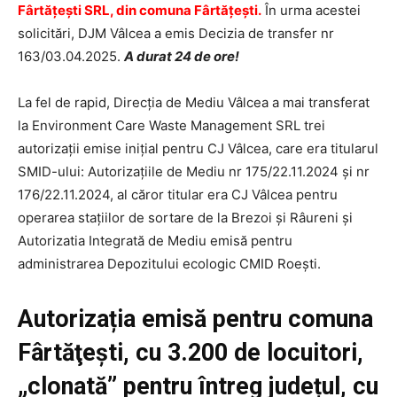
Fârtăţeşti SRL, din comuna Fârtăţeşti.
În urma acestei
solicitări, DJM Vâlcea a emis Decizia de transfer nr
163/03.04.2025.
A durat 24 de ore!
La fel de rapid, Direcția de Mediu Vâlcea a mai transferat
la Environment Care Waste Management SRL trei
autorizații emise inițial pentru CJ Vâlcea, care era titularul
SMID-ului: Autorizațiile de Mediu nr 175/22.11.2024 și nr
176/22.11.2024, al căror titular era CJ Vâlcea pentru
operarea stațiilor de sortare de la Brezoi și Râureni și
Autorizatia Integrată de Mediu emisă pentru
administrarea Depozitului ecologic CMID Roești.
Autorizația emisă pentru comuna
Fârtăţeşti,
cu 3.200 de locuitori,
„clonată” pentru întreg județul, cu