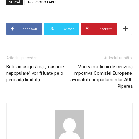
SURSĂ
Ticu CIOBOTARU
Facebook
Twitter
Pinterest
Articolul precedent
Articolul următor
Bolojan asigură că „măsurile
Vocea moțiunii de cenzură
nepopulare” vor fi luate pe o
împotriva Comisiei Europene,
perioadă limitată
avocatul europarlamentar AUR
Piperea