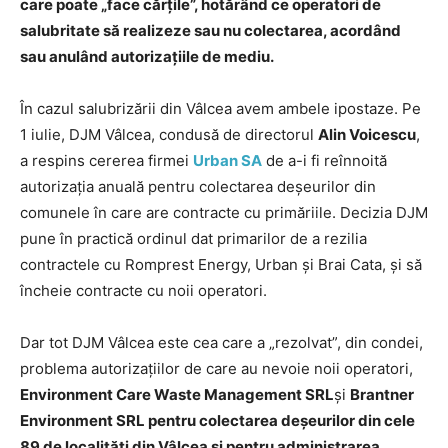
care poate „face cărțile”, hotărând ce operatori de
salubritate să realizeze sau nu colectarea, acordând
sau anulând autorizațiile de mediu.
În cazul salubrizării din Vâlcea avem ambele ipostaze. Pe
1 iulie, DJM Vâlcea, condusă de directorul
Alin Voicescu
,
a respins cererea firmei
Urban SA
de a-i fi reînnoită
autorizația anuală pentru colectarea deșeurilor din
comunele în care are contracte cu primăriile. Decizia DJM
pune în practică ordinul dat primarilor de a rezilia
contractele cu Romprest Energy, Urban și Brai Cata, și să
încheie contracte cu noii operatori.
Dar tot DJM Vâlcea este cea care a „rezolvat”, din condei,
problema autorizațiilor de care au nevoie noii operatori,
Environment Care Waste Management SRL
și
Brantner
Environment SRL pentru colectarea deșeurilor din cele
89 de localități din Vâlcea și pentru administrarea