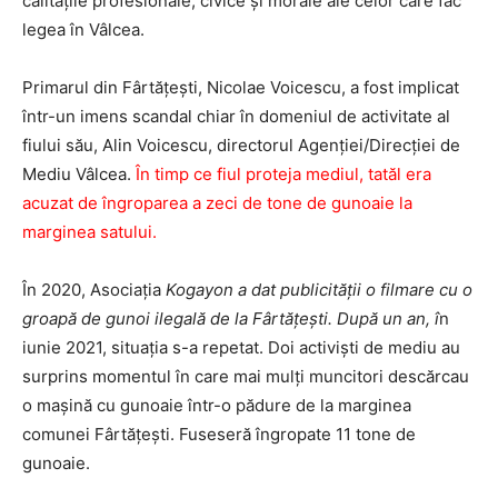
calitățile profesionale, civice și morale ale celor care fac
legea în Vâlcea.
Primarul din Fârtățești, Nicolae Voicescu, a fost implicat
într-un imens scandal chiar în domeniul de activitate al
fiului său, Alin Voicescu, directorul Agenției/Direcției de
Mediu Vâlcea.
În timp ce fiul proteja mediul, tatăl era
acuzat de îngroparea a zeci de tone de gunoaie la
marginea satului.
În 2020, Asociația
Kogayon a dat publicității o filmare cu o
groapă de gunoi ilegală de la Fârtățești. După un an, î
n
iunie 2021, situația s-a repetat. Doi activişti de mediu au
surprins momentul în care mai mulți muncitori descărcau
o mașină cu gunoaie într-o pădure de la marginea
comunei Fârtăţeşti. Fuseseră îngropate 11 tone de
gunoaie.