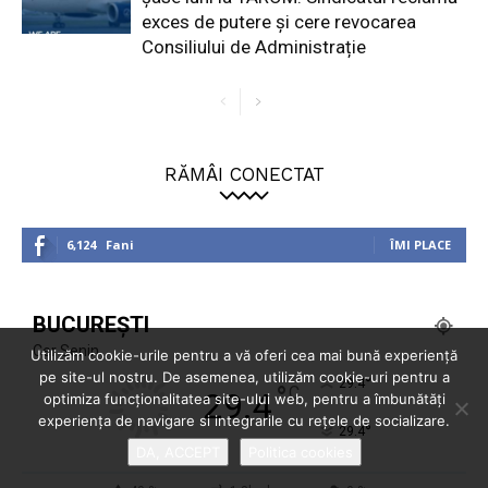
exces de putere și cere revocarea
Consiliului de Administrație
RĂMÂI CONECTAT
6,124
Fani
ÎMI PLACE
BUCUREȘTI
Cer Senin
Utilizăm cookie-urile pentru a vă oferi cea mai bună experiență
pe site-ul nostru. De asemenea, utilizăm cookie-uri pentru a
°
29.4
°
C
29.4
optimiza funcţionalitatea site-ului web, pentru a îmbunătăţi
experienţa de navigare si integrarile cu reţele de socializare.
°
29.4
DA, ACCEPT
Politica cookies