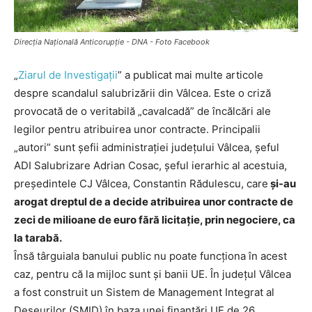
Direcția Națională Anticorupție - DNA - Foto Facebook
„
Ziarul de Investigații
” a publicat mai multe articole
despre scandalul salubrizării din Vâlcea. Este o criză
provocată de o veritabilă „cavalcadă” de încălcări ale
legilor pentru atribuirea unor contracte. Principalii
„autori” sunt șefii administrației județului Vâlcea, șeful
ADI Salubrizare Adrian Cosac, șeful ierarhic al acestuia,
președintele CJ Vâlcea, Constantin Rădulescu, care
și-au
arogat dreptul de a decide atribuirea unor contracte de
zeci de milioane de euro fără licitație, prin negociere, ca
la tarabă.
Însă târguiala banului public nu poate funcționa în acest
caz, pentru că la mijloc sunt și banii UE. În județul Vâlcea
a fost construit un Sistem de Management Integrat al
Deșeurilor (SMID) în baza unei finanțări UE de 26