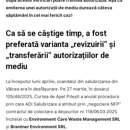
după aceste verificări poate fi emisă autorizația. Așa că
emiterea unei autorizații de mediu durează câteva
săptămâni în cel mai fericit caz!
Ca să se câștige timp, a fost
preferată varianta „revizuirii” și
„transferării” autorizațiilor de
mediu
La începutul lunii aprilie, scandalul din salubrizarea din
Vâlcea era în desfășurare. Pe 27 martie, în dosarul
105/46/2025, Curtea de Apel Pitești a anulat procedura
prin care ADI Salubrizare a atribuit prin „negociere NFP”
contractul de colectare a deșeurilor nr 118/06.03.2025
încheiat cu
Environment
Care Waste Management SRL
și
Brantner Environment SRL
.