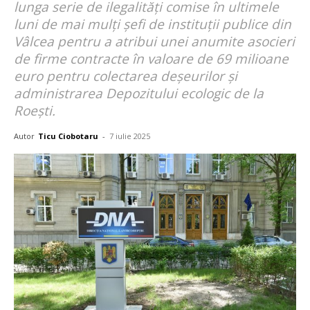
lunga serie de ilegalități comise în ultimele
luni de mai mulți șefi de instituții publice din
Vâlcea pentru a atribui unei anumite asocieri
de firme contracte în valoare de 69 milioane
euro pentru colectarea deșeurilor și
administrarea Depozitului ecologic de la
Roești.
Autor
Ticu Ciobotaru
-
7 iulie 2025