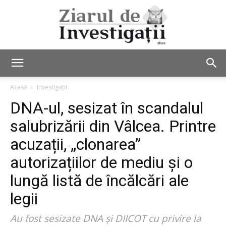
Ziarul
Acasă
Investigații
DNA-ul, sesizat în scandalul
de
salubrizării din Vâlcea. Printre
acuzații, „clonarea”
autorizațiilor de mediu și o
Investigații
lungă listă de încălcări ale
legii
Au fost sesizate DNA și DIICOT cu privire la