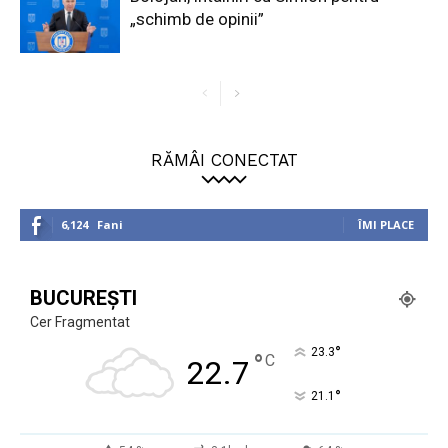
„schimb de opinii”
RĂMÂI CONECTAT
6,124
Fani
ÎMI PLACE
BUCUREȘTI
Cer Fragmentat
°
23.3
°
C
22.7
°
21.1