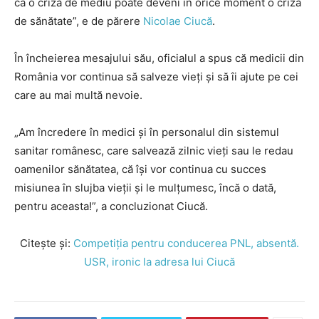
că o criză de mediu poate deveni în orice moment o criză
de sănătate”, e de părere
Nicolae Ciucă
.
În încheierea mesajului său, oficialul a spus că medicii din
România vor continua să salveze vieți și să îi ajute pe cei
care au mai multă nevoie.
„Am încredere în medici şi în personalul din sistemul
sanitar românesc, care salvează zilnic vieţi sau le redau
oamenilor sănătatea, că îşi vor continua cu succes
misiunea în slujba vieţii şi le mulţumesc, încă o dată,
pentru aceasta!”, a concluzionat Ciucă.
Citește și:
Competiția pentru conducerea PNL, absentă.
USR, ironic la adresa lui Ciucă