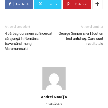
Facebook
Twitter
Pinterest
Articolul precedent
Articolul următor
4 bărbați ucraineni au încercat
George Simion și-a făcut un
să ajungă în România,
test antidrog. Care sunt
traversând munții
rezultatele
Maramureșului
Andrei NARIȚA
https://zin.ro