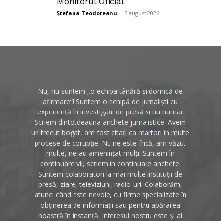
Monitorul Oficial
Ștefana Teodoreanu
-
5 august 2026
Nu, nu suntem „o echipa tânără și dornică de
afirmare”! Suntem o echipă de jurnaliști cu
experiență în investigații de presă și nu numai.
Scriem dintotdeauna anchete jurnalistice. Avem
un trecut bogat, am fost citați ca martori în multe
procese de corupție. Nu ne este frică, am văzut
multe, ne-au amenințat mulți. Suntem în
continuare vii, scriem în continuare anchete.
Suntem colaboratori la mai multe instituții de
presă, ziare, televiziuni, radio-uri. Colaborăm,
atunci când este nevoie, cu firme specializate în
obținerea de informații sau pentru apărarea
noastră în instanță. Interesul nostru este și al