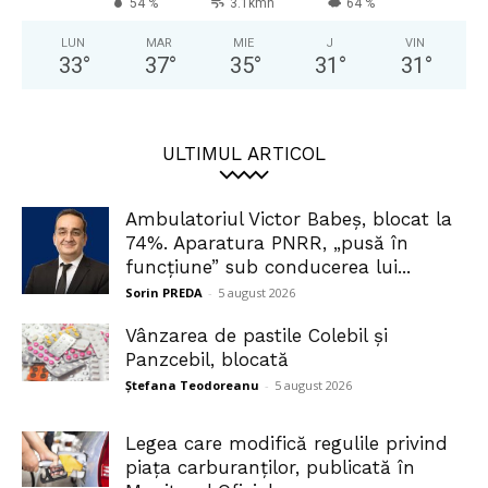
54 %
3.1kmh
64 %
LUN
MAR
MIE
J
VIN
33
°
37
°
35
°
31
°
31
°
ULTIMUL ARTICOL
Ambulatoriul Victor Babeș, blocat la
74%. Aparatura PNRR, „pusă în
funcțiune” sub conducerea lui...
Sorin PREDA
-
5 august 2026
Vânzarea de pastile Colebil și
Panzcebil, blocată
Ștefana Teodoreanu
-
5 august 2026
Legea care modifică regulile privind
piața carburanților, publicată în