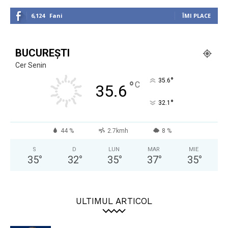
6,124
Fani
ÎMI PLACE
BUCUREȘTI
Cer Senin
°
35.6
°
C
35.6
°
32.1
44 %
2.7kmh
8 %
S
D
LUN
MAR
MIE
35
°
32
°
35
°
37
°
35
°
ULTIMUL ARTICOL