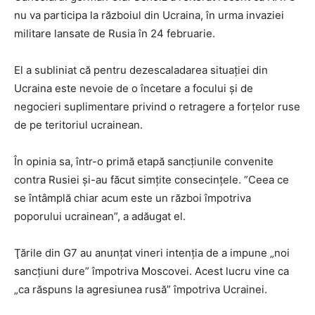
nu va participa la războiul din Ucraina, în urma invaziei
militare lansate de Rusia în 24 februarie.
El a subliniat că pentru dezescaladarea situaţiei din
Ucraina este nevoie de o încetare a focului şi de
negocieri suplimentare privind o retragere a forţelor ruse
de pe teritoriul ucrainean.
În opinia sa, într-o primă etapă sancţiunile convenite
contra Rusiei şi-au făcut simţite consecinţele. ”Ceea ce
se întâmplă chiar acum este un război împotriva
poporului ucrainean”, a adăugat el.
Ţările din G7 au anunțat vineri intenţia de a impune „noi
sancţiuni dure” împotriva Moscovei. Acest lucru vine ca
„ca răspuns la agresiunea rusă” împotriva Ucrainei.