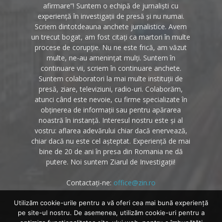
afirmare”! Suntem o echipă de jurnaliști cu
experiență în investigații de presă și nu numai.
Scriem dintotdeauna anchete jurnalistice. Avem
un trecut bogat, am fost citați ca martori în multe
procese de corupție. Nu ne este frică, am văzut
multe, ne-au amenințat mulți. Suntem în
continuare vii, scriem în continuare anchete.
Suntem colaboratori la mai multe instituții de
presă, ziare, televiziuni, radio-uri. Colaborăm,
atunci când este nevoie, cu firme specializate în
obținerea de informații sau pentru apărarea
noastră în instanță. Interesul nostru este și al
vostru: aflarea adevărului chiar dacă enervează,
chiar dacă nu este cel așteptat. Experiență de mai
bine de 20 de ani în presa din Romania ne dă
putere. Noi suntem Ziarul de Investigații!
Contactați-ne:
office@zin.ro
Utilizăm cookie-urile pentru a vă oferi cea mai bună experiență
pe site-ul nostru. De asemenea, utilizăm cookie-uri pentru a