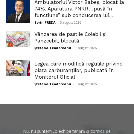
Ambulatoriul Victor Babeș, blocat la
74%. Aparatura PNRR, „pusă în
funcțiune” sub conducerea lui...
Sorin PREDA
-
5 august 2026
Vânzarea de pastile Colebil și
Panzcebil, blocată
Ștefana Teodoreanu
-
5 august 2026
Legea care modifică regulile privind
piața carburanților, publicată în
Monitorul Oficial
Ștefana Teodoreanu
-
5 august 2026
Nu, nu suntem „o echipa tânără și dornică de