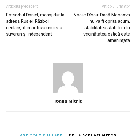
Articolul precedent
Articolul următor
Patriarhul Daniel, mesaj dur la
Vasile Dîncu: Dacă Moscova
adresa Rusiei: Război
nu va fi oprită acum,
declanșat împotriva unui stat
stabilitatea statelor din
suveran şi independent
vecinătatea estică este
ameninţată
Ioana Mitrit
ARTICOLE SIMILARE
DE LA ACELAȘI AUTOR