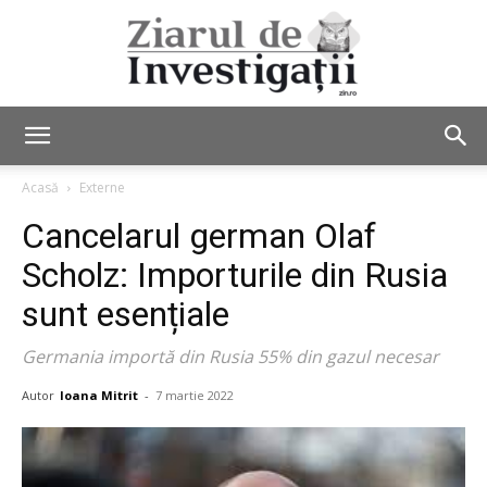
Ziarul
Acasă
Externe
Cancelarul german Olaf
de
Scholz: Importurile din Rusia
sunt esențiale
Investigații
Germania importă din Rusia 55% din gazul necesar
Autor
Ioana Mitrit
-
7 martie 2022