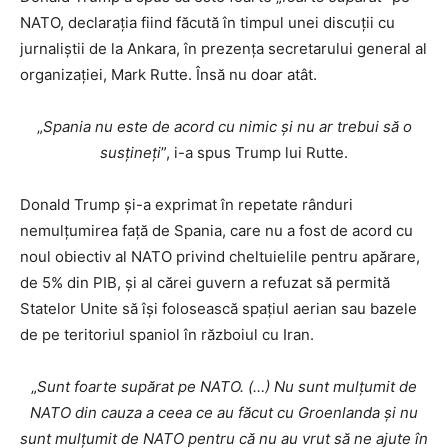
NATO, declarația fiind făcută în timpul unei discuții cu
jurnaliștii de la Ankara, în prezența secretarului general al
organizației, Mark Rutte. Însă nu doar atât.
„
Spania nu este de acord cu nimic și nu ar trebui să o
susțineți
”, i-a spus Trump lui Rutte.
Donald Trump și-a exprimat în repetate rânduri
nemulțumirea față de Spania, care nu a fost de acord cu
noul obiectiv al NATO privind cheltuielile pentru apărare,
de 5% din PIB, și al cărei guvern a refuzat să permită
Statelor Unite să își folosească spațiul aerian sau bazele
de pe teritoriul spaniol în războiul cu Iran.
„
Sunt foarte supărat pe NATO. (…) Nu sunt mulțumit de
NATO din cauza a ceea ce au făcut cu Groenlanda și nu
sunt mulțumit de NATO pentru că nu au vrut să ne ajute în