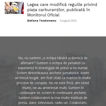
Legea care modifică regulile privind
piața carburanților, publicată în
Monitorul Oficial
Ștefana Teodoreanu
-
5 august 2026
Nu, nu suntem „o echipa tânără și dornică de
afirmare”! Suntem o echipă de jurnaliști cu
experiență în investigații de presă și nu numai.
Scriem dintotdeauna anchete jurnalistice. Avem
un trecut bogat, am fost citați ca martori în multe
procese de corupție. Nu ne este frică, am văzut
multe, ne-au amenințat mulți. Suntem în
continuare vii, scriem în continuare anchete.
Suntem colaboratori la mai multe instituții de
presă, ziare, televiziuni, radio-uri. Colaborăm,