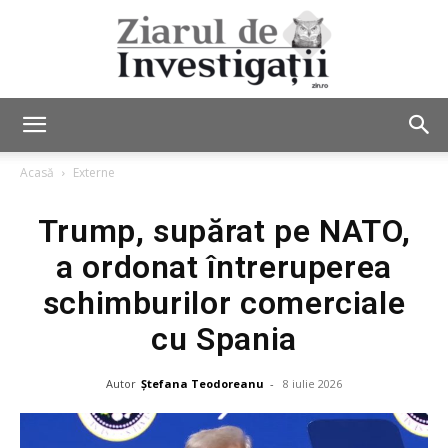
Ziarul
Acasă
Externe
Trump, supărat pe NATO,
de
a ordonat întreruperea
schimburilor comerciale
Investigații
cu Spania
Autor
Ștefana Teodoreanu
-
8 iulie 2026