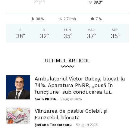
°
38.3
38 %
2.7kmh
7 %
S
D
LUN
MAR
MIE
38
°
32
°
35
°
37
°
35
°
ULTIMUL ARTICOL
Ambulatoriul Victor Babeș, blocat la
74%. Aparatura PNRR, „pusă în
funcțiune” sub conducerea lui...
Sorin PREDA
-
5 august 2026
Vânzarea de pastile Colebil și
Panzcebil, blocată
Ștefana Teodoreanu
-
5 august 2026