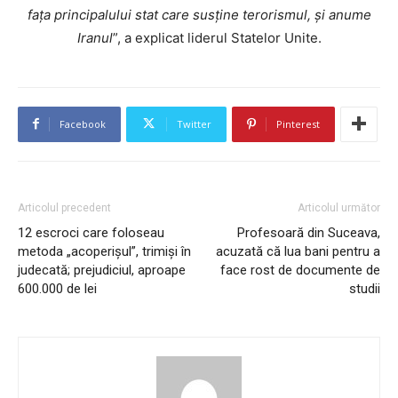
fața principalului stat care susține terorismul, și anume
Iranul
”, a explicat liderul Statelor Unite.
Facebook
Twitter
Pinterest
Articolul precedent
Articolul următor
12 escroci care foloseau
Profesoară din Suceava,
metoda „acoperişul”, trimiși în
acuzată că lua bani pentru a
judecată; prejudiciul, aproape
face rost de documente de
600.000 de lei
studii