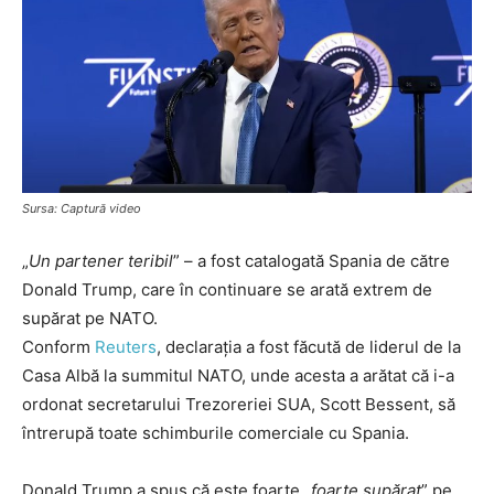
Sursa: Captură video
„
Un partener teribil
” – a fost catalogată Spania de către
Donald Trump, care în continuare se arată extrem de
supărat pe NATO.
Conform
Reuters
, declarația a fost făcută de liderul de la
Casa Albă la summitul NATO, unde acesta a arătat că i-a
ordonat secretarului Trezoreriei SUA, Scott Bessent, să
întrerupă toate schimburile comerciale cu Spania.
Donald Trump a spus că este foarte „
foarte supărat
” pe