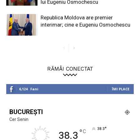
lui Eugeniu Osmochescu
Republica Moldova are premier
interimar; cine e Eugeniu Osmochescu
RĂMÂI CONECTAT
6,124
Fani
ÎMI PLACE
BUCUREȘTI
Cer Senin
°
38.3
°
C
38.3