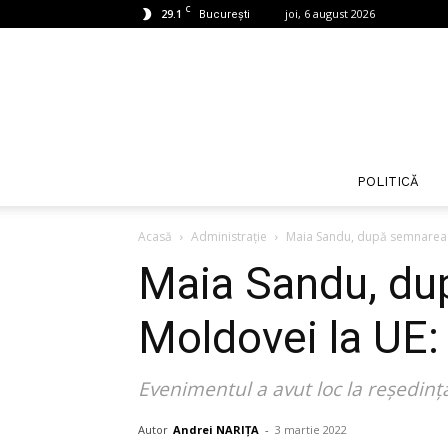
C
29.1
joi, 6 august 2026
București
POLITICĂ
Acasă
Administrație
Maia Sandu, după semnarea c
Maia Sandu, dup
Moldovei la UE:
Evenimentul a avut loc la reședința
Autor
Andrei NARIȚA
-
3 martie 2022