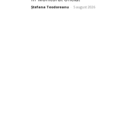
Ștefana Teodoreanu
-
5 august 2026