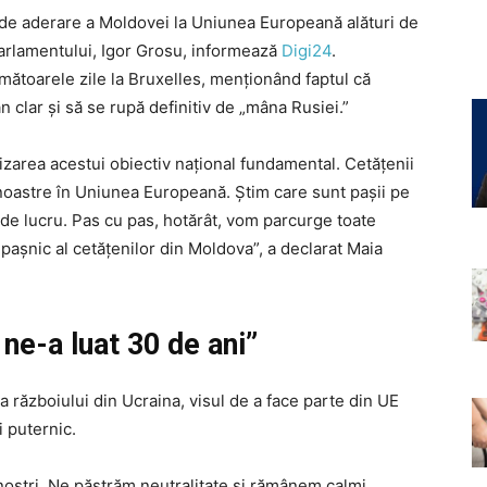
de aderare a Moldovei la Uniunea Europeană alături de
Parlamentului, Igor Grosu, informează
Digi24
.
mătoarele zile la Bruxelles, menționând faptul că
clar și să se rupă definitiv de „mâna Rusiei.”
izarea acestui obiectiv național fundamental. Cetățenii
i noastre în Uniunea Europeană. Știm care sunt pașii pe
 de lucru. Pas cu pas, hotărât, vom parcurge toate
 pașnic al cetățenilor din Moldova”, a declarat Maia
ne-a luat 30 de ani”
 războiului din Ucraina, visul de a face parte din UE
i puternic.
noștri. Ne păstrăm neutralitate și rămânem calmi,