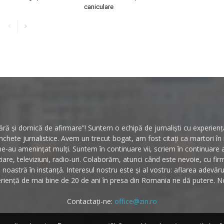
caniculare
ă și dornică de afirmare”! Suntem o echipă de jurnaliști cu experiență 
hete jurnalistice. Avem un trecut bogat, am fost citați ca martori î
ne-au amenințat mulți. Suntem în continuare vii, scriem în continuare
ziare, televiziuni, radio-uri. Colaborăm, atunci când este nevoie, cu fi
noastră în instanță. Interesul nostru este și al vostru: aflarea adevăr
riență de mai bine de 20 de ani în presa din Romania ne dă putere. No
Contactați-ne:
office@zin.ro