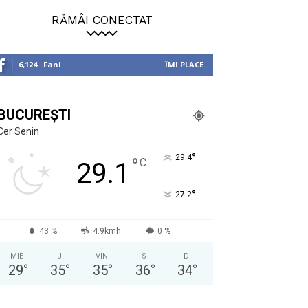
RĂMÂI CONECTAT
6,124
Fani
ÎMI PLACE
BUCUREȘTI
Cer Senin
°
29.4
°
C
29.1
°
27.2
43 %
4.9kmh
0 %
MIE
J
VIN
S
D
29
°
35
°
35
°
36
°
34
°