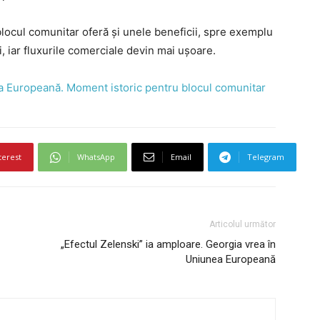
 blocul comunitar oferă și unele beneficii, spre exemplu
i, iar fluxurile comerciale devin mai ușoare.
a Europeană. Moment istoric pentru blocul comunitar
terest
WhatsApp
Email
Telegram
Articolul următor
„Efectul Zelenski” ia amploare. Georgia vrea în
Uniunea Europeană