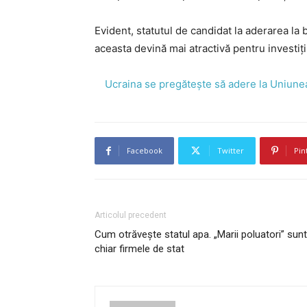
Evident, statutul de candidat la aderarea la
aceasta devină mai atractivă pentru investiți
Ucraina se pregătește să adere la Uniune
Facebook
Twitter
Pin
Articolul precedent
Cum otrăvește statul apa. „Marii poluatori” sunt
chiar firmele de stat