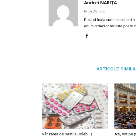
Andrei NARIȚA
https://zin.ro
Pixul și foaia sunt nelipsite di
acum redactor. Iar lista poate 
ARTICOLE SIMIL
Vânzarea de pastile Colebil și
Azi, vot pe p