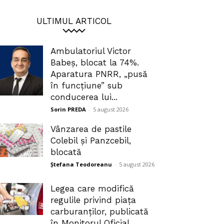
ULTIMUL ARTICOL
Ambulatoriul Victor
Babeș, blocat la 74%.
Aparatura PNRR, „pusă
în funcțiune” sub
conducerea lui...
Sorin PREDA
-
5 august 2026
Vânzarea de pastile
Colebil și Panzcebil,
blocată
Ștefana Teodoreanu
-
5 august 2026
Legea care modifică
regulile privind piața
carburanților, publicată
în Monitorul Oficial