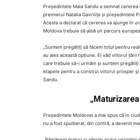
Președintele Maia Sandu a semnat cererea 
premierul Natalia Gavrilița și președintele 
Acesta a declarat că cererea va ajunge în ur
Moldova trebuie să aibă un parcurs european 
„Suntem pregătiți să facem totul pentru real
au ales această opțiune. Ei văd viitorul țări
care trebuie să-i urmăm și suntem pregătiți
etapele pentru a construi viitorul prosper și
Sandu.
„Maturizarea 
Președintele Moldovei a mai spus că în ciuda
nu a fost spulberat, din contră, a devenit ma
„Rămânem maturi și oferim ajutor vecinilor 