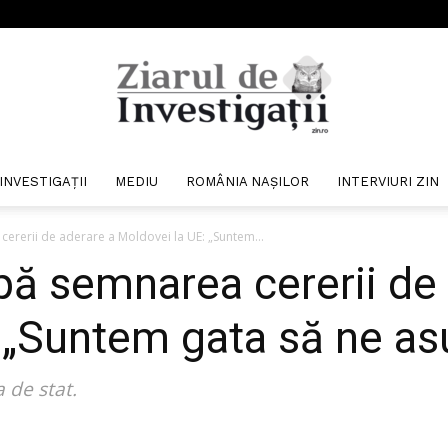
INVESTIGAȚII
MEDIU
ROMÂNIA NAȘILOR
INTERVIURI ZIN
Ziarul
ererii de aderare a Moldovei la UE: „Suntem...
ă semnarea cererii de 
 „Suntem gata să ne as
de
 de stat.