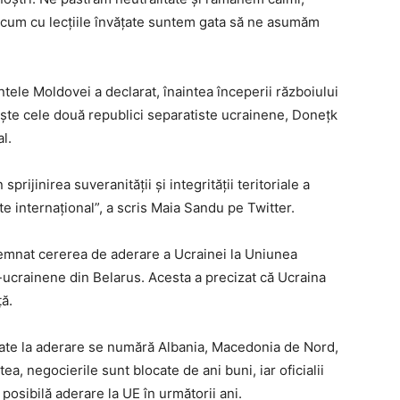
Acum cu lecțiile învățate suntem gata să ne asumăm
ntele Moldovei a declarat, înaintea începerii războiului
aște cele două republici separatiste ucrainene, Donețk
l.
ijinirea suveranității și integrității teritoriale a
e internațional”, a scris Maia Sandu pe Twitter.
semnat cererea de aderare a Ucrainei la Uniunea
-ucrainene din Belarus. Acesta a precizat că Ucraina
ă.
date la aderare se numără Albania, Macedonia de Nord,
a, negocierile sunt blocate de ani buni, iar oficialii
posibilă aderare la UE în următorii ani.