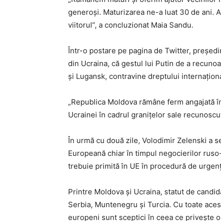
generoși. Maturizarea ne-a luat 30 de ani. 
viitorul”, a concluzionat Maia Sandu.
Într-o postare pe pagina de Twitter, președi
din Ucraina, că gestul lui Putin de a recuno
și Lugansk, contravine dreptului internaționa
„Republica Moldova rămâne ferm angajată în spr
Ucrainei în cadrul granițelor sale recunoscut
În urmă cu două zile, Volodimir Zelenski a 
Europeană chiar în timpul negocierilor ruso
trebuie primită în UE în procedură de urgenț
Printre Moldova și Ucraina, statut de candi
Serbia, Muntenegru şi Turcia. Cu toate aceste
europeni sunt sceptici în ceea ce privește o 