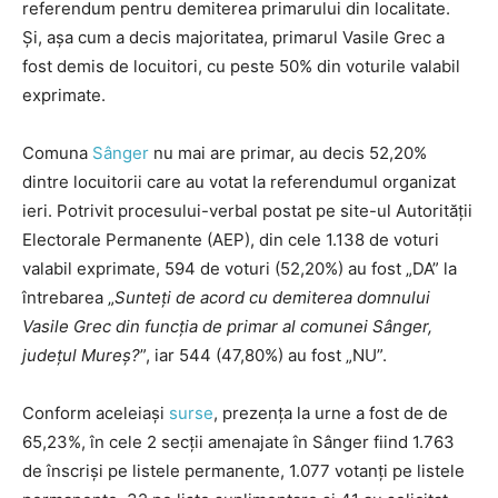
referendum pentru demiterea primarului din localitate.
Și, așa cum a decis majoritatea, primarul Vasile Grec a
fost demis de locuitori, cu peste 50% din voturile valabil
exprimate.
Comuna
Sânger
nu mai are primar, au decis 52,20%
dintre locuitorii care au votat la referendumul organizat
ieri. Potrivit procesului-verbal postat pe site-ul Autorității
Electorale Permanente (AEP), din cele 1.138 de voturi
valabil exprimate, 594 de voturi (52,20%) au fost „DA” la
întrebarea „
Sunteți de acord cu demiterea domnului
Vasile Grec din funcția de primar al comunei Sânger,
județul Mureș?
”, iar 544 (47,80%) au fost „NU”.
Conform aceleiași
surse
, prezența la urne a fost de de
65,23%, în cele 2 secții amenajate în Sânger fiind 1.763
de înscriși pe listele permanente, 1.077 votanți pe listele