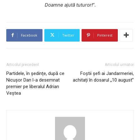
Doamne ajută tuturor!
”.
Facebook
Twitter
Pinterest
Articolul precedent
Articolul următor
Partidele, în ședințe, după ce
Foștii șefi ai Jandarmeriei,
Nicușor Dan l-a desemnat
achitați în dosarul „10 august”
premier pe liberalul Adrian
Veștea