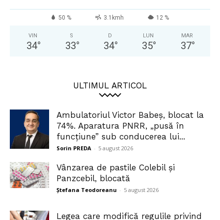
50 %
3.1kmh
12 %
VIN
S
D
LUN
MAR
34
°
33
°
34
°
35
°
37
°
ULTIMUL ARTICOL
Ambulatoriul Victor Babeș, blocat la
74%. Aparatura PNRR, „pusă în
funcțiune” sub conducerea lui...
Sorin PREDA
-
5 august 2026
Vânzarea de pastile Colebil și
Panzcebil, blocată
Ștefana Teodoreanu
-
5 august 2026
Legea care modifică regulile privind