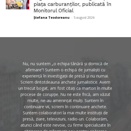
piața carburanților, publicată în
Monitorul Oficial
Ștefana Teodoreanu
-
5 august 2026
Nu, nu suntem „o echipa tânără și dornică de
afirmare”! Suntem o echipă de jurnaliști cu
experiență în investigații de presă și nu numai.
Scriem dintotdeauna anchete jurnalistice. Avem
un trecut bogat, am fost citați ca martori în multe
procese de corupție. Nu ne este frică, am văzut
multe, ne-au amenințat mulți. Suntem în
continuare vii, scriem în continuare anchete.
Suntem colaboratori la mai multe instituții de
presă, ziare, televiziuni, radio-uri. Colaborăm,
atunci când este nevoie, cu firme specializate în