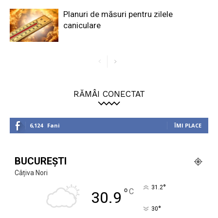
Planuri de măsuri pentru zilele
caniculare
RĂMÂI CONECTAT
6,124
Fani
ÎMI PLACE
BUCUREȘTI
Câțiva Nori
°
31.2
°
C
30.9
°
30