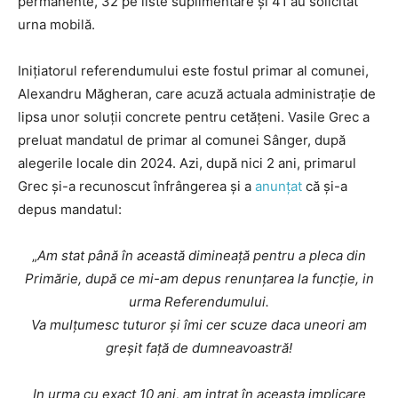
permanente, 32 pe liste suplimentare și 41 au solicitat
urna mobilă.
Inițiatorul referendumului este fostul primar al comunei,
Alexandru Măgheran, care acuză actuala administrație de
lipsa unor soluții concrete pentru cetățeni. Vasile Grec a
preluat mandatul de primar al comunei Sânger, după
alegerile locale din 2024. Azi, după nici 2 ani, primarul
Grec și-a recunoscut înfrângerea și a
anunțat
că și-a
depus mandatul:
„
Am stat până în această dimineață pentru a pleca din
Primărie, după ce mi-am depus renunțarea la funcție, in
urma Referendumului.
Va mulțumesc tuturor și îmi cer scuze daca uneori am
greșit față de dumneavoastră!
In urma cu exact 10 ani, am intrat în aceasta implicare