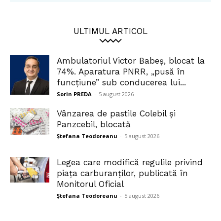
ULTIMUL ARTICOL
Ambulatoriul Victor Babeș, blocat la
74%. Aparatura PNRR, „pusă în
funcțiune” sub conducerea lui...
Sorin PREDA
-
5 august 2026
Vânzarea de pastile Colebil și
Panzcebil, blocată
Ștefana Teodoreanu
-
5 august 2026
Legea care modifică regulile privind
piața carburanților, publicată în
Monitorul Oficial
Ștefana Teodoreanu
-
5 august 2026