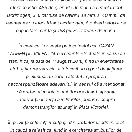
efect acustic, 489 de grenade de mână cu efect iritant
lacrimogen, 316 cartușe de calibru 38 mm. și 40 mm., de
asemenea cu efect iritant lacrimogen, 8 pulverizatoare de
capacitate mărită și 168 pulverizatoare de mână.
În ceea ce-l privește pe inculpatul col. CAZAN
LAURENŢIU VALENTIN, cercetările efectuate în cauză au
stabilit că, la data de 11 august 2018, fiind în exercitarea
atribuțiilor de serviciu, a întocmit un raport de acțiune
preliminar, în care a atestat împrejurări
necorespunzătoare adevărului, în sensul că a menționat
că prefectul municipiului București ar fi aprobat
intervenția în forță a militarilor jandarmi asupra
demonstranților adunați în Piața Victoriei.
În privința celorlalți inculpați, din probatoriul administrat
în cauză a reieșit că, fiind în exercitarea atribuțiilor de