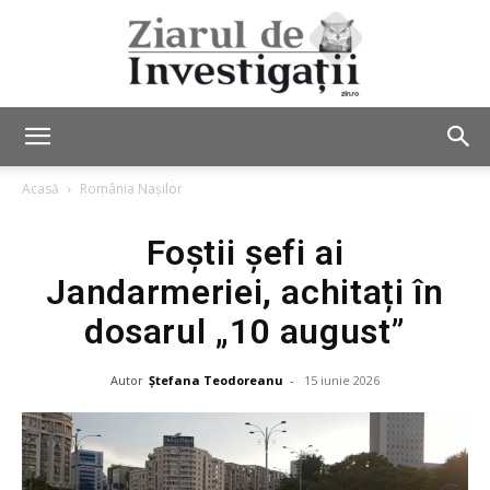
Ziarul
Acasă
România Nașilor
Foștii șefi ai
de
Jandarmeriei, achitați în
dosarul „10 august”
Investigații
Autor
Ștefana Teodoreanu
-
15 iunie 2026