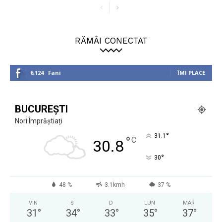
RĂMÂI CONECTAT
6,124
Fani
ÎMI PLACE
BUCUREȘTI
Nori Împrăștiați
°
31.1
°
C
30.8
°
30
48 %
3.1kmh
37 %
VIN
S
D
LUN
MAR
31
°
34
°
33
°
35
°
37
°