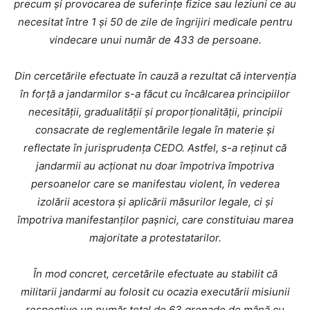
precum și provocarea de suferințe fizice sau leziuni ce au
necesitat între 1 și 50 de zile de îngrijiri medicale pentru
vindecare unui număr de 433 de persoane.
Din cercetările efectuate în cauză a rezultat că intervenția
în forță a jandarmilor s-a făcut cu încălcarea principiilor
necesității, gradualității și proporționalității, principii
consacrate de reglementările legale în materie și
reflectate în jurisprudența CEDO. Astfel, s-a reținut că
jandarmii au acționat nu doar împotriva împotriva
persoanelor care se manifestau violent, în vederea
izolării acestora și aplicării măsurilor legale, ci și
împotriva manifestanților pașnici, care constituiau marea
majoritate a protestatarilor.
În mod concret, cercetările efectuate au stabilit că
militarii jandarmi au folosit cu ocazia executării misiunii
respective un număr total de 63 grenade de mână cu