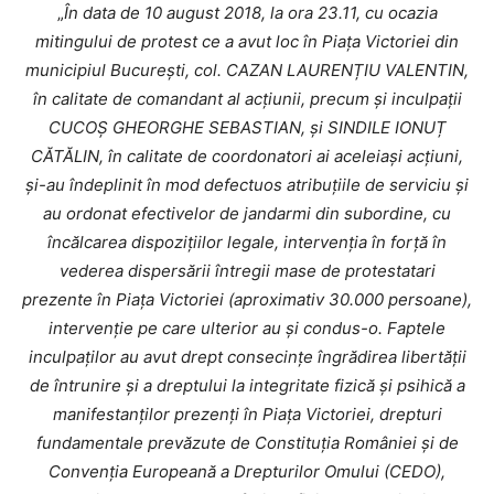
„
În data de 10 august 2018, la ora 23.11, cu ocazia
mitingului de protest ce a avut loc în Piața Victoriei din
municipiul București, col. CAZAN LAURENȚIU VALENTIN,
în calitate de comandant al acțiunii, precum și inculpații
CUCOȘ GHEORGHE SEBASTIAN, și SINDILE IONUȚ
CĂTĂLIN, în calitate de coordonatori ai aceleiași acțiuni,
și-au îndeplinit în mod defectuos atribuțiile de serviciu și
au ordonat efectivelor de jandarmi din subordine, cu
încălcarea dispozițiilor legale, intervenția în forță în
vederea dispersării întregii mase de protestatari
prezente în Piața Victoriei (aproximativ 30.000 persoane),
intervenție pe care ulterior au și condus-o. Faptele
inculpaților au avut drept consecințe îngrădirea libertății
de întrunire și a dreptului la integritate fizică și psihică a
manifestanților prezenți în Piața Victoriei, drepturi
fundamentale prevăzute de Constituția României și de
Convenția Europeană a Drepturilor Omului (CEDO),