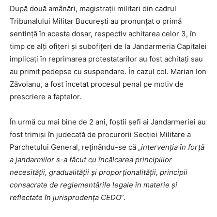
După două amânări, magistrații militari din cadrul
Tribunalului Militar București au pronunțat o primă
sentință în acesta dosar, respectiv achitarea celor 3, în
timp ce alți ofițeri și subofițeri de la Jandarmeria Capitalei
implicați în reprimarea protestatarilor au fost achitați sau
au primit pedepse cu suspendare. În cazul col. Marian Ion
Zăvoianu, a fost încetat procesul penal pe motiv de
prescriere a faptelor.
În urmă cu mai bine de 2 ani, foștii șefi ai Jandarmeriei au
fost trimiși în judecată de procurorii Secției Militare a
Parchetului General, reținându-se că „
intervenția în forță
a jandarmilor s-a făcut cu încălcarea principiilor
necesității, gradualității și proporționalității, principii
consacrate de reglementările legale în materie și
reflectate în jurisprudența CEDO
”.