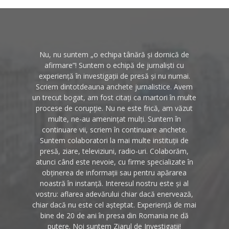
Nu, nu suntem „o echipa tânără și dornică de
afirmare”! Suntem o echipă de jurnaliști cu
experiență în investigații de presă și nu numai.
Scriem dintotdeauna anchete jurnalistice. Avem
un trecut bogat, am fost citați ca martori în multe
procese de corupție. Nu ne este frică, am văzut
multe, ne-au amenințat mulți. Suntem în
continuare vii, scriem în continuare anchete.
Suntem colaboratori la mai multe instituții de
presă, ziare, televiziuni, radio-uri. Colaborăm,
atunci când este nevoie, cu firme specializate în
obținerea de informații sau pentru apărarea
noastră în instanță. Interesul nostru este și al
vostru: aflarea adevărului chiar dacă enervează,
chiar dacă nu este cel așteptat. Experiență de mai
bine de 20 de ani în presa din Romania ne dă
putere. Noi suntem Ziarul de Investigații!