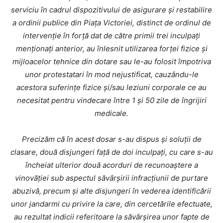
serviciu în cadrul dispozitivului de asigurare și restabilire
a ordinii publice din Piața Victoriei, distinct de ordinul de
intervenție în forță dat de către primii trei inculpați
menționați anterior, au înlesnit utilizarea forţei fizice și
mijloacelor tehnice din dotare sau le-au folosit împotriva
unor protestatari în mod nejustificat, cauzându-le
acestora suferințe fizice și/sau leziuni corporale ce au
necesitat pentru vindecare între 1 și 50 zile de îngrijiri
medicale.
Precizăm că în acest dosar s-au dispus și soluții de
clasare, două disjungeri față de doi inculpați, cu care s-au
încheiat ulterior două acorduri de recunoaștere a
vinovăției sub aspectul săvârșirii infracțiunii de purtare
abuzivă, precum și alte disjungeri în vederea identificării
unor jandarmi cu privire la care, din cercetările efectuate,
au rezultat indicii referitoare la săvârșirea unor fapte de