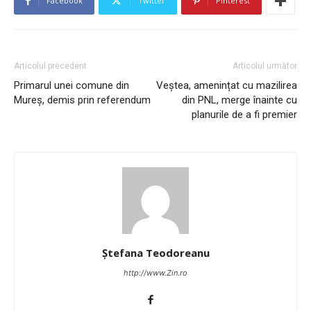
Facebook
Twitter
Pinterest
Articolul precedent
Articolul următor
Primarul unei comune din
Veștea, amenințat cu mazilirea
Mureș, demis prin referendum
din PNL, merge înainte cu
planurile de a fi premier
Ștefana Teodoreanu
http://www.Zin.ro