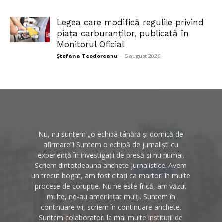
Legea care modifică regulile privind
piața carburanților, publicată în
Monitorul Oficial
Ștefana Teodoreanu
-
5 august 2026
Nu, nu suntem „o echipa tânără și dornică de
afirmare”! Suntem o echipă de jurnaliști cu
experiență în investigații de presă și nu numai.
Scriem dintotdeauna anchete jurnalistice. Avem
un trecut bogat, am fost citați ca martori în multe
procese de corupție. Nu ne este frică, am văzut
multe, ne-au amenințat mulți. Suntem în
continuare vii, scriem în continuare anchete.
Suntem colaboratori la mai multe instituții de