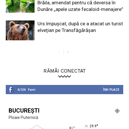
Brăila, amendat pentru că deversa în
Dunăre „apele uzate fecaloid-menajere”
Urs împușcat, după ce a atacat un turist
elvețian pe Transfăgărășan
RĂMÂI CONECTAT
6,124
Fani
ÎMI PLACE
BUCUREȘTI
Ploaie Puternică
°
29.9
C