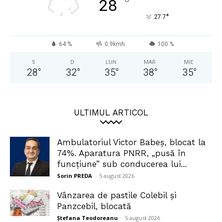
°
28
°
27.7
64 %
0.9kmh
100 %
S
D
LUN
MAR
MIE
28
°
32
°
35
°
38
°
35
°
ULTIMUL ARTICOL
Ambulatoriul Victor Babeș, blocat la
74%. Aparatura PNRR, „pusă în
funcțiune” sub conducerea lui...
Sorin PREDA
-
5 august 2026
Vânzarea de pastile Colebil și
Panzcebil, blocată
Ștefana Teodoreanu
-
5 august 2026