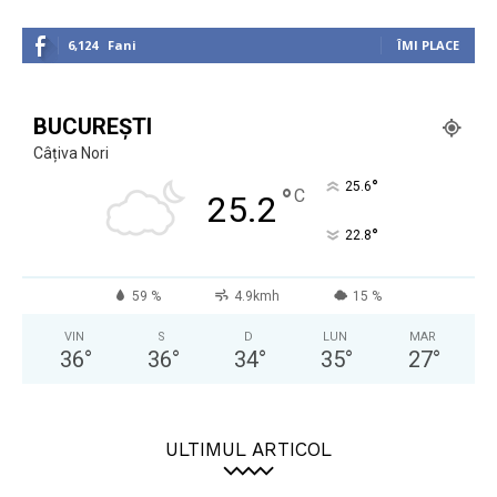
6,124
Fani
ÎMI PLACE
BUCUREȘTI
Câțiva Nori
°
25.6
°
C
25.2
°
22.8
59 %
4.9kmh
15 %
VIN
S
D
LUN
MAR
36
°
36
°
34
°
35
°
27
°
ULTIMUL ARTICOL