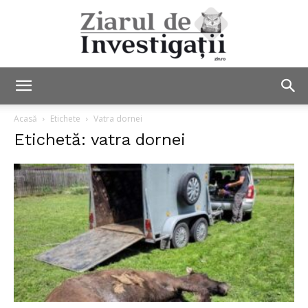
Ziarul
Acasă
Etichete
Vatra dornei
Etichetă: vatra dornei
de
Investigații