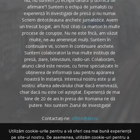
Nu, nu suntem „o echipa tânără și dornică de
afirmare”! Suntem o echipă de jurnaliști cu
experiență în investigații de presă și nu numai.
Scriem dintotdeauna anchete jurnalistice. Avem
un trecut bogat, am fost citați ca martori în multe
procese de corupție. Nu ne este frică, am văzut
multe, ne-au amenințat mulți. Suntem în
continuare vii, scriem în continuare anchete.
Suntem colaboratori la mai multe instituții de
presă, ziare, televiziuni, radio-uri. Colaborăm,
atunci când este nevoie, cu firme specializate în
obținerea de informații sau pentru apărarea
noastră în instanță. Interesul nostru este și al
vostru: aflarea adevărului chiar dacă enervează,
chiar dacă nu este cel așteptat. Experiență de mai
bine de 20 de ani în presa din Romania ne dă
putere. Noi suntem Ziarul de Investigații!
Contactați-ne:
office@zin.ro
Utilizăm cookie-urile pentru a vă oferi cea mai bună experiență
pe site-ul nostru. De asemenea, utilizăm cookie-uri pentru a