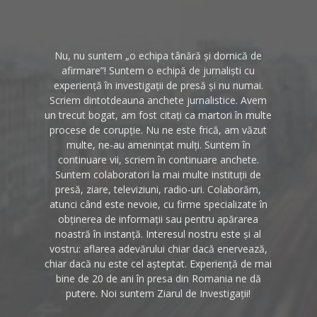
Nu, nu suntem „o echipa tânără și dornică de
afirmare”! Suntem o echipă de jurnaliști cu
experiență în investigații de presă și nu numai.
Scriem dintotdeauna anchete jurnalistice. Avem
un trecut bogat, am fost citați ca martori în multe
procese de corupție. Nu ne este frică, am văzut
multe, ne-au amenințat mulți. Suntem în
continuare vii, scriem în continuare anchete.
Suntem colaboratori la mai multe instituții de
presă, ziare, televiziuni, radio-uri. Colaborăm,
atunci când este nevoie, cu firme specializate în
obținerea de informații sau pentru apărarea
noastră în instanță. Interesul nostru este și al
vostru: aflarea adevărului chiar dacă enervează,
chiar dacă nu este cel așteptat. Experiență de mai
bine de 20 de ani în presa din Romania ne dă
putere. Noi suntem Ziarul de Investigații!