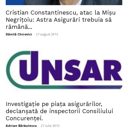
Cristian Constantinescu, atac la Mişu
Negriţoiu: Astra Asigurări trebuia să
rămână...
Dănilă Chirovici
-
27 august 2015
Investigaţie pe piaţa asigurărilor,
declanşată de inspectorii Consiliului
Concurenţei.
Adrian Bărbulescu
-
27 iulie 2015