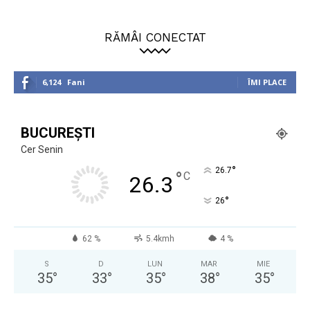
RĂMÂI CONECTAT
6,124
Fani
ÎMI PLACE
BUCUREȘTI
Cer Senin
°
26.7
°
C
26.3
°
26
62 %
5.4kmh
4 %
S
D
LUN
MAR
MIE
35
°
33
°
35
°
38
°
35
°