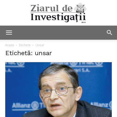
Ziarul
Acasă
Etichete
Unsar
Etichetă: unsar
de
Investigații