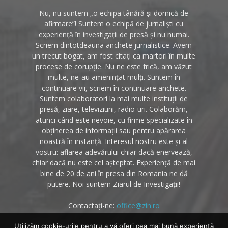
Nu, nu suntem „o echipa tânără și dornică de
afirmare”! Suntem o echipă de jurnaliști cu
experiență în investigații de presă și nu numai.
Scriem dintotdeauna anchete jurnalistice. Avem
un trecut bogat, am fost citați ca martori în multe
procese de corupție. Nu ne este frică, am văzut
multe, ne-au amenințat mulți. Suntem în
continuare vii, scriem în continuare anchete.
Suntem colaboratori la mai multe instituții de
presă, ziare, televiziuni, radio-uri. Colaborăm,
atunci când este nevoie, cu firme specializate în
obținerea de informații sau pentru apărarea
noastră în instanță. Interesul nostru este și al
vostru: aflarea adevărului chiar dacă enervează,
chiar dacă nu este cel așteptat. Experiență de mai
bine de 20 de ani în presa din Romania ne dă
putere. Noi suntem Ziarul de Investigații!
Contactați-ne:
office@zin.ro
Utilizăm cookie-urile pentru a vă oferi cea mai bună experiență