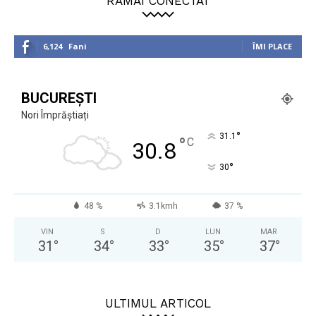
RĂMÂI CONECTAT
6,124
Fani
ÎMI PLACE
BUCUREȘTI
Nori Împrăștiați
°
31.1
°
C
30.8
°
30
48 %
3.1kmh
37 %
VIN
S
D
LUN
MAR
31
°
34
°
33
°
35
°
37
°
ULTIMUL ARTICOL