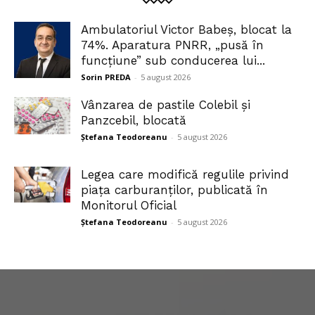
Ambulatoriul Victor Babeș, blocat la
74%. Aparatura PNRR, „pusă în
funcțiune” sub conducerea lui...
Sorin PREDA
-
5 august 2026
Vânzarea de pastile Colebil și
Panzcebil, blocată
Ștefana Teodoreanu
-
5 august 2026
Legea care modifică regulile privind
piața carburanților, publicată în
Monitorul Oficial
Ștefana Teodoreanu
-
5 august 2026