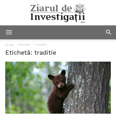
Ziarul
Acasă
Etichete
Traditie
Etichetă: traditie
de
Investigații