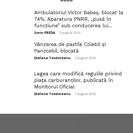
Ambulatoriul Victor Babeș, blocat la
74%. Aparatura PNRR, „pusă în
funcțiune” sub conducerea lui...
Sorin PREDA
-
5 august 2026
Vânzarea de pastile Colebil și
Panzcebil, blocată
Ștefana Teodoreanu
-
5 august 2026
Legea care modifică regulile privind
piața carburanților, publicată în
Monitorul Oficial
Ștefana Teodoreanu
-
5 august 2026