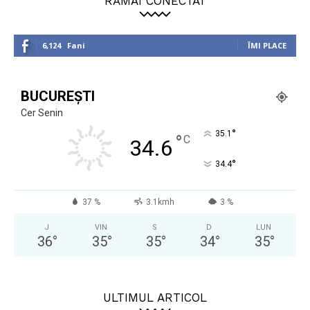
RĂMÂI CONECTAT
6,124
Fani
ÎMI PLACE
BUCUREȘTI
Cer Senin
°
35.1
°
C
34.6
°
34.4
37 %
3.1kmh
3 %
J
VIN
S
D
LUN
36
°
35
°
35
°
34
°
35
°
ULTIMUL ARTICOL