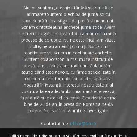
Nu, nu suntem „o echipa tânără și dornică de
afirmare”! Suntem o echipă de jurnaliști cu
experiență în investigații de presă și nu numai.
Scriem dintotdeauna anchete jurnalistice. Avem
un trecut bogat, am fost citați ca martori în multe
procese de corupție. Nu ne este frică, am văzut
multe, ne-au amenințat mulți. Suntem în
continuare vii, scriem în continuare anchete.
Suntem colaboratori la mai multe instituții de
presă, ziare, televiziuni, radio-uri. Colaborăm,
atunci când este nevoie, cu firme specializate în
obținerea de informații sau pentru apărarea
noastră în instanță. Interesul nostru este și al
vostru: aflarea adevărului chiar dacă enervează,
chiar dacă nu este cel așteptat. Experiență de mai
bine de 20 de ani în presa din Romania ne dă
putere. Noi suntem Ziarul de Investigații!
Contactați-ne:
office@zin.ro
Utilizăm cookie-urile pentru a vă oferi cea mai bună experiență