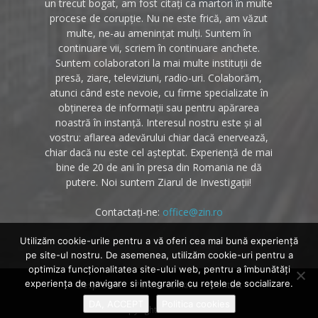
un trecut bogat, am fost citați ca martori în multe
procese de corupție. Nu ne este frică, am văzut
multe, ne-au amenințat mulți. Suntem în
continuare vii, scriem în continuare anchete.
Suntem colaboratori la mai multe instituții de
presă, ziare, televiziuni, radio-uri. Colaborăm,
atunci când este nevoie, cu firme specializate în
obținerea de informații sau pentru apărarea
noastră în instanță. Interesul nostru este și al
vostru: aflarea adevărului chiar dacă enervează,
chiar dacă nu este cel așteptat. Experiență de mai
bine de 20 de ani în presa din Romania ne dă
putere. Noi suntem Ziarul de Investigații!
Contactați-ne:
office@zin.ro
Utilizăm cookie-urile pentru a vă oferi cea mai bună experiență
pe site-ul nostru. De asemenea, utilizăm cookie-uri pentru a
optimiza funcţionalitatea site-ului web, pentru a îmbunătăţi
experienţa de navigare si integrarile cu reţele de socializare.
Despre noi
Politica cookies
Contact
DA, ACCEPT
Politica cookies
© Copyright 2020 - Zin.ro