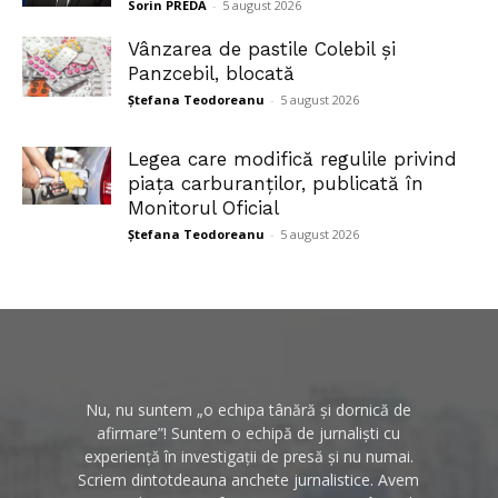
Sorin PREDA
-
5 august 2026
Vânzarea de pastile Colebil și
Panzcebil, blocată
Ștefana Teodoreanu
-
5 august 2026
Legea care modifică regulile privind
piața carburanților, publicată în
Monitorul Oficial
Ștefana Teodoreanu
-
5 august 2026
Nu, nu suntem „o echipa tânără și dornică de
afirmare”! Suntem o echipă de jurnaliști cu
experiență în investigații de presă și nu numai.
Scriem dintotdeauna anchete jurnalistice. Avem