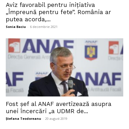
Aviz favorabil pentru inițiativa
„Împreună pentru fete”. România ar
putea acorda,...
Sonia Baciu
-
6 decembrie 2021
Fost șef al ANAF avertizează asupra
unei încercări „a UDMR de...
Ștefana Teodoreanu
-
20 august 2019