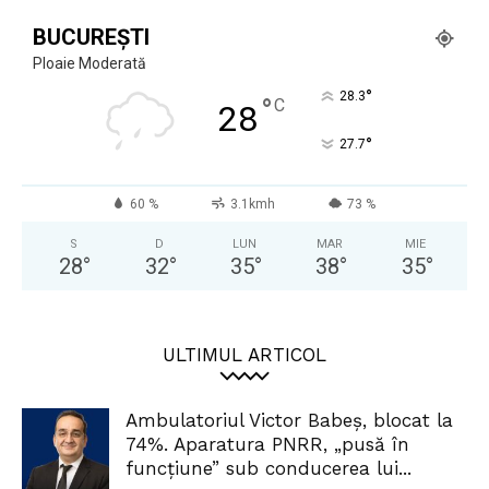
BUCUREȘTI
Ploaie Moderată
°
28.3
°
C
28
°
27.7
60 %
3.1kmh
73 %
S
D
LUN
MAR
MIE
28
°
32
°
35
°
38
°
35
°
ULTIMUL ARTICOL
Ambulatoriul Victor Babeș, blocat la
74%. Aparatura PNRR, „pusă în
funcțiune” sub conducerea lui...