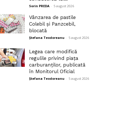
Sorin PREDA
-
5 august 2026
Vânzarea de pastile
Colebil și Panzcebil,
blocată
Ștefana Teodoreanu
-
5 august 2026
Legea care modifică
regulile privind piața
carburanților, publicată
în Monitorul Oficial
Ștefana Teodoreanu
-
5 august 2026