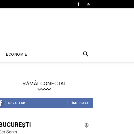
ECONOMIE
RĂMÂI CONECTAT
6,124
Fani
ÎMI PLACE
BUCUREȘTI
Cer Senin