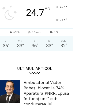
°
25.6
°
C
24.7
°
24.4
63 %
0.5kmh
0 %
J
VIN
S
D
LUN
36
°
33
°
36
°
33
°
32
°
ULTIMUL ARTICOL
Ambulatoriul Victor
Babeș, blocat la 74%.
Aparatura PNRR, „pusă
în funcțiune” sub
conducerea lui...