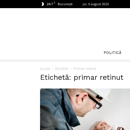
C
24.7
joi, 6 august 2026
București
POLITICĂ
Acasă
Etichete
Primar retinut
Etichetă: primar retinut