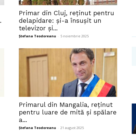
Investigații
Primar din Cluj, reținut pentru
.
delapidare: și-a însușit un
televizor și...
Ștefana Teodoreanu
-
5 noiembrie 2025
Primarul din Mangalia, reținut
pentru luare de mită și spălare
a...
Ștefana Teodoreanu
-
21 august 2025