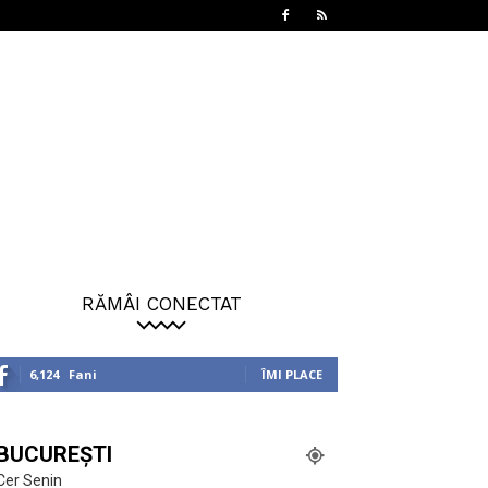
RĂMÂI CONECTAT
6,124
Fani
ÎMI PLACE
BUCUREȘTI
Cer Senin