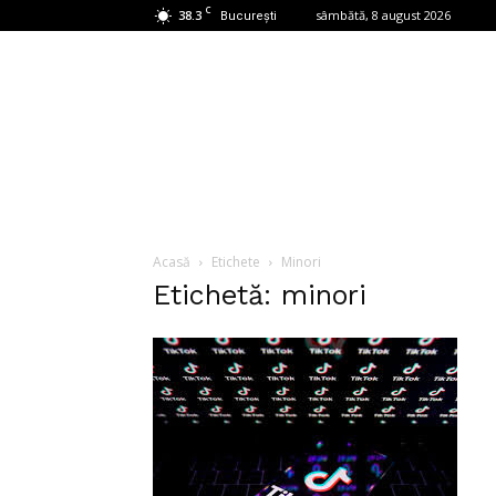
C
38.3
sâmbătă, 8 august 2026
București
Acasă
Etichete
Minori
Etichetă: minori