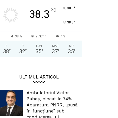
°
38.3
°
C
38.3
°
38.3
38 %
2.7kmh
7 %
S
D
LUN
MAR
MIE
38
°
32
°
35
°
37
°
35
°
ULTIMUL ARTICOL
Ambulatoriul Victor
Babeș, blocat la 74%.
Aparatura PNRR, „pusă
în funcțiune” sub
conducerea lui...