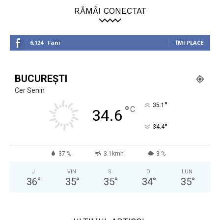
RĂMÂI CONECTAT
6,124
Fani
ÎMI PLACE
BUCUREȘTI
Cer Senin
°
35.1
°
C
34.6
°
34.4
37 %
3.1kmh
3 %
J
VIN
S
D
LUN
36
°
35
°
35
°
34
°
35
°