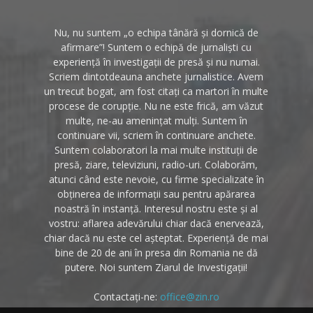
Nu, nu suntem „o echipa tânără și dornică de
afirmare”! Suntem o echipă de jurnaliști cu
experiență în investigații de presă și nu numai.
Scriem dintotdeauna anchete jurnalistice. Avem
un trecut bogat, am fost citați ca martori în multe
procese de corupție. Nu ne este frică, am văzut
multe, ne-au amenințat mulți. Suntem în
continuare vii, scriem în continuare anchete.
Suntem colaboratori la mai multe instituții de
presă, ziare, televiziuni, radio-uri. Colaborăm,
atunci când este nevoie, cu firme specializate în
obținerea de informații sau pentru apărarea
noastră în instanță. Interesul nostru este și al
vostru: aflarea adevărului chiar dacă enervează,
chiar dacă nu este cel așteptat. Experiență de mai
bine de 20 de ani în presa din Romania ne dă
putere. Noi suntem Ziarul de Investigații!
Contactați-ne:
office@zin.ro