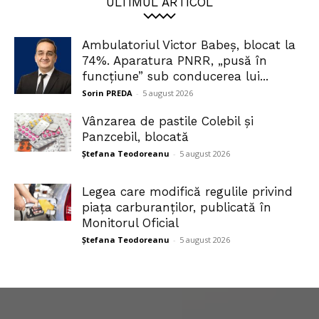
ULTIMUL ARTICOL
Ambulatoriul Victor Babeș, blocat la
74%. Aparatura PNRR, „pusă în
funcțiune” sub conducerea lui...
Sorin PREDA
-
5 august 2026
Vânzarea de pastile Colebil și
Panzcebil, blocată
Ștefana Teodoreanu
-
5 august 2026
Legea care modifică regulile privind
piața carburanților, publicată în
Monitorul Oficial
Ștefana Teodoreanu
-
5 august 2026