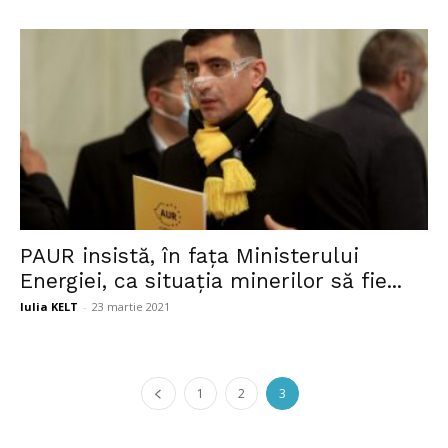
PAUR insistă, în fața Ministerului
Energiei, ca situația minerilor să fie...
Iulia KELT
-
23 martie 2021
1
2
3