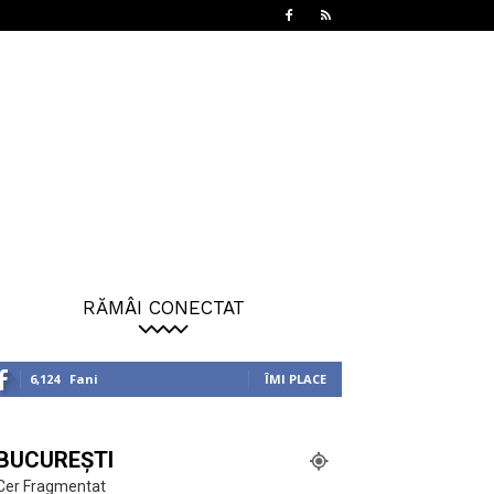
RĂMÂI CONECTAT
6,124
Fani
ÎMI PLACE
BUCUREȘTI
Cer Fragmentat