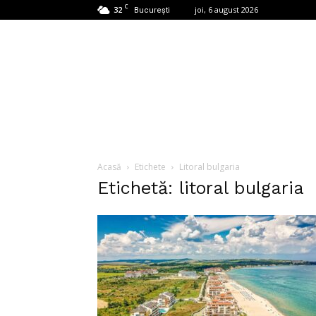
C
32
joi, 6 august 2026
București
Acasă
Etichete
Litoral bulgaria
Etichetă: litoral bulgaria