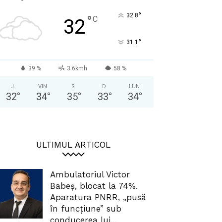
°
32.8
°
C
32
°
31.1
39 %
3.6kmh
58 %
J
VIN
S
D
LUN
32
°
34
°
35
°
33
°
34
°
ULTIMUL ARTICOL
Ambulatoriul Victor
Babeș, blocat la 74%.
Aparatura PNRR, „pusă
în funcțiune” sub
conducerea lui...