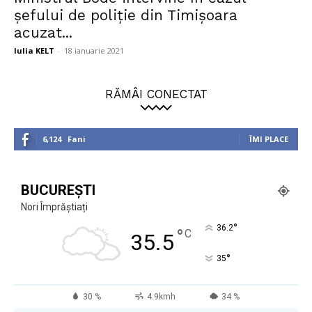
șefului de poliție din Timișoara
acuzat...
Iulia KELT
-
18 ianuarie 2021
RĂMÂI CONECTAT
6,124
Fani
ÎMI PLACE
BUCUREȘTI
Nori Împrăștiați
°
36.2
°
C
35.5
°
35
30 %
4.9kmh
34 %