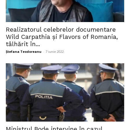
Realizatorul celebrelor documentare
Wild Carpathia şi Flavors of Romania,
tâlhărit în...
Ștefana Teodoreanu
-
7 iunie 2022
Ministrul Bode intervine în cazul