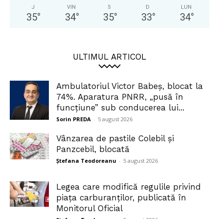
J
VIN
S
D
LUN
35
°
34
°
35
°
33
°
34
°
ULTIMUL ARTICOL
Ambulatoriul Victor Babeș, blocat la
74%. Aparatura PNRR, „pusă în
funcțiune” sub conducerea lui...
Sorin PREDA
-
5 august 2026
Vânzarea de pastile Colebil și
Panzcebil, blocată
Ștefana Teodoreanu
-
5 august 2026
Legea care modifică regulile privind
piața carburanților, publicată în
Monitorul Oficial