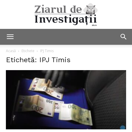
Ziarul
Acasă
Etichete
IPJ Timis
Etichetă: IPJ Timis
de
Investigații