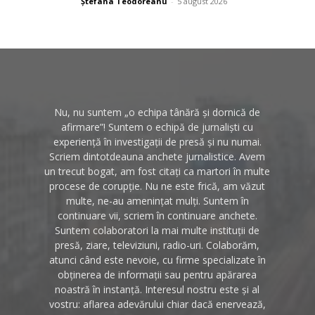
Ștefana Teodoreanu
-
5 august 2026
Nu, nu suntem „o echipa tânără și dornică de
afirmare”! Suntem o echipă de jurnaliști cu
experiență în investigații de presă și nu numai.
Scriem dintotdeauna anchete jurnalistice. Avem
un trecut bogat, am fost citați ca martori în multe
procese de corupție. Nu ne este frică, am văzut
multe, ne-au amenințat mulți. Suntem în
continuare vii, scriem în continuare anchete.
Suntem colaboratori la mai multe instituții de
presă, ziare, televiziuni, radio-uri. Colaborăm,
atunci când este nevoie, cu firme specializate în
obținerea de informații sau pentru apărarea
noastră în instanță. Interesul nostru este și al
vostru: aflarea adevărului chiar dacă enervează,