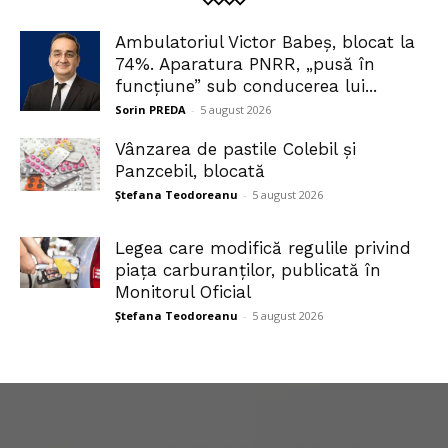
Ambulatoriul Victor Babeș, blocat la
74%. Aparatura PNRR, „pusă în
funcțiune” sub conducerea lui...
Sorin PREDA
-
5 august 2026
Vânzarea de pastile Colebil și
Panzcebil, blocată
Ștefana Teodoreanu
-
5 august 2026
Legea care modifică regulile privind
piața carburanților, publicată în
Monitorul Oficial
Ștefana Teodoreanu
-
5 august 2026