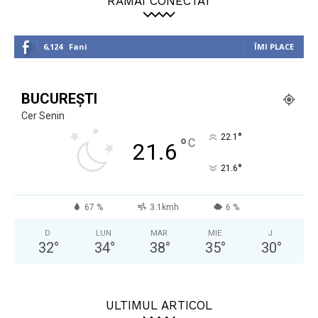
RĂMÂI CONECTAT
6,124
Fani
ÎMI PLACE
BUCUREȘTI
Cer Senin
°
22.1
°
C
21.6
°
21.6
67 %
3.1kmh
6 %
D
LUN
MAR
MIE
J
32
°
34
°
38
°
35
°
30
°
ULTIMUL ARTICOL