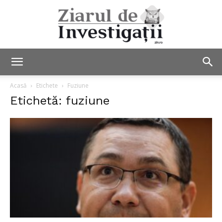
Ziarul
Acasă
Etichete
Fuziune
Etichetă: fuziune
de
Investigații