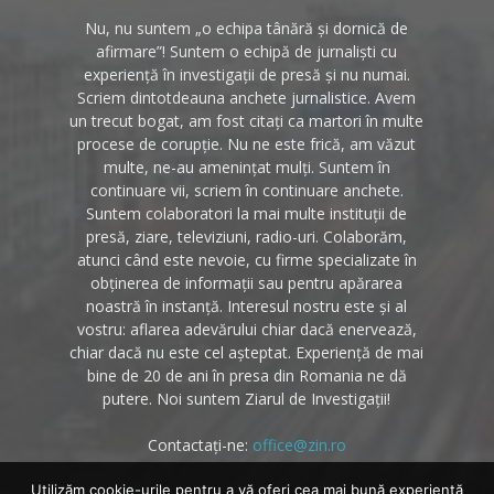
Nu, nu suntem „o echipa tânără și dornică de
afirmare”! Suntem o echipă de jurnaliști cu
experiență în investigații de presă și nu numai.
Scriem dintotdeauna anchete jurnalistice. Avem
un trecut bogat, am fost citați ca martori în multe
procese de corupție. Nu ne este frică, am văzut
multe, ne-au amenințat mulți. Suntem în
continuare vii, scriem în continuare anchete.
Suntem colaboratori la mai multe instituții de
presă, ziare, televiziuni, radio-uri. Colaborăm,
atunci când este nevoie, cu firme specializate în
obținerea de informații sau pentru apărarea
noastră în instanță. Interesul nostru este și al
vostru: aflarea adevărului chiar dacă enervează,
chiar dacă nu este cel așteptat. Experiență de mai
bine de 20 de ani în presa din Romania ne dă
putere. Noi suntem Ziarul de Investigații!
Contactați-ne:
office@zin.ro
Utilizăm cookie-urile pentru a vă oferi cea mai bună experiență