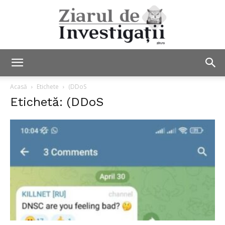
Ziarul
Acasă
Etichete
(DDoS
Etichetă: (DDoS
de
Investigații