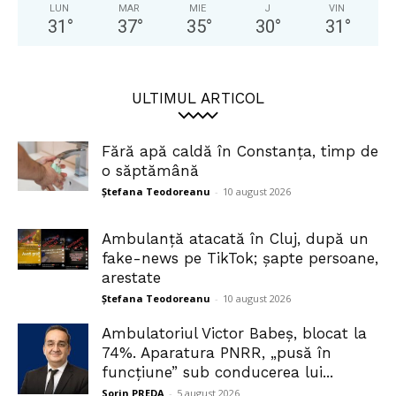
LUN
MAR
MIE
J
VIN
31
°
37
°
35
°
30
°
31
°
ULTIMUL ARTICOL
Fără apă caldă în Constanța, timp de
o săptămână
Ștefana Teodoreanu
-
10 august 2026
Ambulanță atacată în Cluj, după un
fake-news pe TikTok; șapte persoane,
arestate
Ștefana Teodoreanu
-
10 august 2026
Ambulatoriul Victor Babeș, blocat la
74%. Aparatura PNRR, „pusă în
funcțiune” sub conducerea lui...
Sorin PREDA
-
5 august 2026