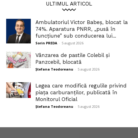
ULTIMUL ARTICOL
Ambulatoriul Victor Babeș, blocat la
74%. Aparatura PNRR, „pusă în
funcțiune” sub conducerea lui...
Sorin PREDA
-
5 august 2026
Vânzarea de pastile Colebil și
Panzcebil, blocată
Ștefana Teodoreanu
-
5 august 2026
Legea care modifică regulile privind
piața carburanților, publicată în
Monitorul Oficial
Ștefana Teodoreanu
-
5 august 2026