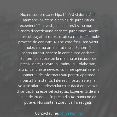
Nu, nu suntem „o echipa tânără și dornică de
afirmare”! Suntem o echipă de jurnaliști cu
experiență în investigații de presă și nu numai.
Scriem dintotdeauna anchete jurnalistice. Avem
un trecut bogat, am fost citați ca martori în multe
procese de corupție. Nu ne este frică, am văzut
multe, ne-au amenințat mulți. Suntem în
continuare vii, scriem în continuare anchete.
Suntem colaboratori la mai multe instituții de
presă, ziare, televiziuni, radio-uri. Colaborăm,
atunci când este nevoie, cu firme specializate în
obținerea de informații sau pentru apărarea
noastră în instanță. Interesul nostru este și al
vostru: aflarea adevărului chiar dacă enervează,
chiar dacă nu este cel așteptat. Experiență de mai
bine de 20 de ani în presa din Romania ne dă
putere. Noi suntem Ziarul de Investigații!
Contactați-ne:
office@zin.ro