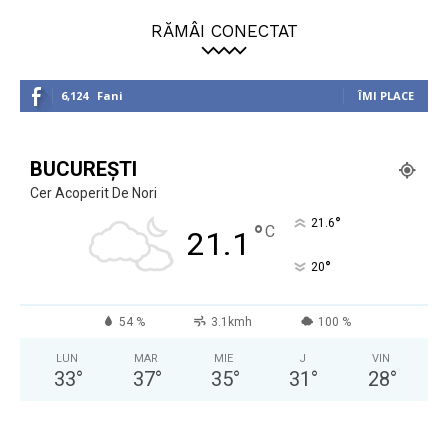
RĂMÂI CONECTAT
6,124
Fani
ÎMI PLACE
BUCUREȘTI
Cer Acoperit De Nori
°
21.6
°
C
21.1
°
20
54 %
3.1kmh
100 %
LUN
MAR
MIE
J
VIN
33
°
37
°
35
°
31
°
28
°