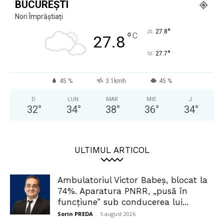
BUCUREȘTI
Nori Împrăștiați
°
27.8
°
C
27.8
°
27.7
45 %
3.1kmh
45 %
D
LUN
MAR
MIE
J
32
°
34
°
38
°
36
°
34
°
ULTIMUL ARTICOL
Ambulatoriul Victor Babeș, blocat la
74%. Aparatura PNRR, „pusă în
funcțiune” sub conducerea lui...
Sorin PREDA
-
5 august 2026