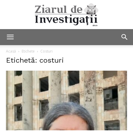
Ziarul
Acasă
Etichete
Costuri
Etichetă: costuri
de
Investigații