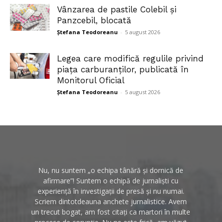
Vânzarea de pastile Colebil și
Panzcebil, blocată
Ștefana Teodoreanu
-
5 august 2026
Legea care modifică regulile privind
piața carburanților, publicată în
Monitorul Oficial
Ștefana Teodoreanu
-
5 august 2026
Nu, nu suntem „o echipa tânără și dornică de
afirmare”! Suntem o echipă de jurnaliști cu
experiență în investigații de presă și nu numai.
Scriem dintotdeauna anchete jurnalistice. Avem
un trecut bogat, am fost citați ca martori în multe