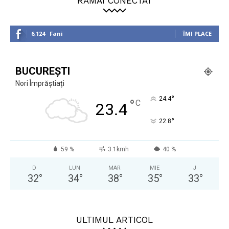
RĂMÂI CONECTAT
6,124
Fani
ÎMI PLACE
BUCUREȘTI
Nori Împrăștiați
°
24.4
°
C
23.4
°
22.8
59 %
3.1kmh
40 %
D
LUN
MAR
MIE
J
32
°
34
°
38
°
35
°
33
°
ULTIMUL ARTICOL