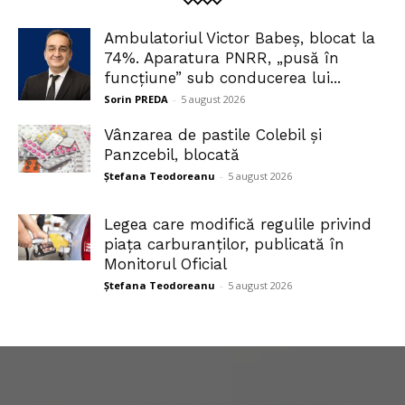
Ambulatoriul Victor Babeș, blocat la
74%. Aparatura PNRR, „pusă în
funcțiune” sub conducerea lui...
Sorin PREDA
-
5 august 2026
Vânzarea de pastile Colebil și
Panzcebil, blocată
Ștefana Teodoreanu
-
5 august 2026
Legea care modifică regulile privind
piața carburanților, publicată în
Monitorul Oficial
Ștefana Teodoreanu
-
5 august 2026