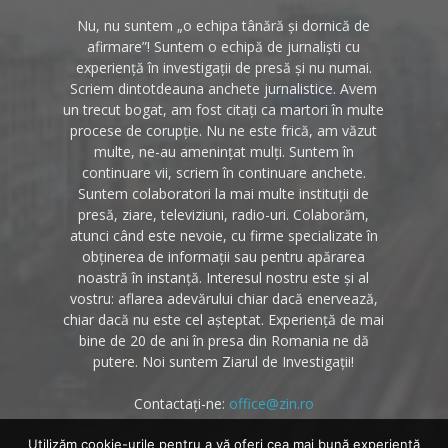
Nu, nu suntem „o echipa tânără și dornică de
afirmare”! Suntem o echipă de jurnaliști cu
experiență în investigații de presă și nu numai.
Scriem dintotdeauna anchete jurnalistice. Avem
un trecut bogat, am fost citați ca martori în multe
procese de corupție. Nu ne este frică, am văzut
multe, ne-au amenințat mulți. Suntem în
continuare vii, scriem în continuare anchete.
Suntem colaboratori la mai multe instituții de
presă, ziare, televiziuni, radio-uri. Colaborăm,
atunci când este nevoie, cu firme specializate în
obținerea de informații sau pentru apărarea
noastră în instanță. Interesul nostru este și al
vostru: aflarea adevărului chiar dacă enervează,
chiar dacă nu este cel așteptat. Experiență de mai
bine de 20 de ani în presa din Romania ne dă
putere. Noi suntem Ziarul de Investigații!
Contactați-ne:
office@zin.ro
Utilizăm cookie-urile pentru a vă oferi cea mai bună experiență