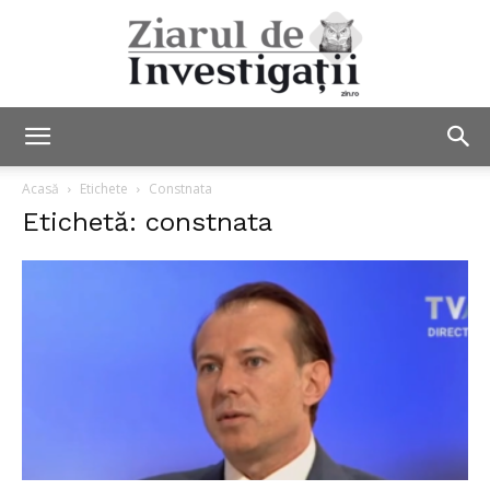
Ziarul
Acasă
Etichete
Constnata
Etichetă: constnata
de
Investigații