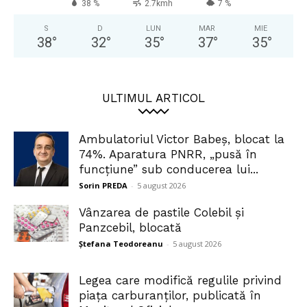
38 %
2.7kmh
7 %
S
D
LUN
MAR
MIE
38
°
32
°
35
°
37
°
35
°
ULTIMUL ARTICOL
Ambulatoriul Victor Babeș, blocat la
74%. Aparatura PNRR, „pusă în
funcțiune” sub conducerea lui...
Sorin PREDA
-
5 august 2026
Vânzarea de pastile Colebil și
Panzcebil, blocată
Ștefana Teodoreanu
-
5 august 2026
Legea care modifică regulile privind
piața carburanților, publicată în