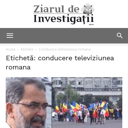
Ziarul
Acasă
Etichete
Conducere televiziunea romana
Etichetă: conducere televiziunea
romana
de
Investigații