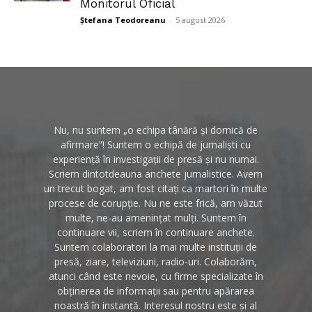
Monitorul Oficial
Ștefana Teodoreanu
-
5 august 2026
Nu, nu suntem „o echipa tânără și dornică de
afirmare”! Suntem o echipă de jurnaliști cu
experiență în investigații de presă și nu numai.
Scriem dintotdeauna anchete jurnalistice. Avem
un trecut bogat, am fost citați ca martori în multe
procese de corupție. Nu ne este frică, am văzut
multe, ne-au amenințat mulți. Suntem în
continuare vii, scriem în continuare anchete.
Suntem colaboratori la mai multe instituții de
presă, ziare, televiziuni, radio-uri. Colaborăm,
atunci când este nevoie, cu firme specializate în
obținerea de informații sau pentru apărarea
noastră în instanță. Interesul nostru este și al