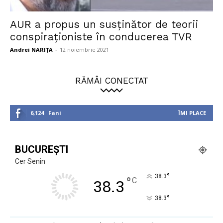
AUR a propus un susținător de teorii
conspiraționiste în conducerea TVR
Andrei NARIȚA
-
12 noiembrie 2021
RĂMÂI CONECTAT
6,124
Fani
ÎMI PLACE
BUCUREȘTI
Cer Senin
°
38.3
°
C
38.3
°
38.3