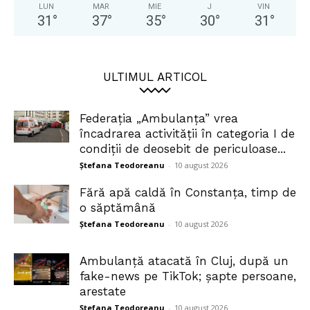
LUN
MAR
MIE
J
VIN
31
°
37
°
35
°
30
°
31
°
ULTIMUL ARTICOL
Federația „Ambulanța” vrea
încadrarea activității în categoria I de
condiții de deosebit de periculoase...
Ștefana Teodoreanu
-
10 august 2026
Fără apă caldă în Constanța, timp de
o săptămână
Ștefana Teodoreanu
-
10 august 2026
Ambulanță atacată în Cluj, după un
fake-news pe TikTok; șapte persoane,
arestate
Ștefana Teodoreanu
-
10 august 2026