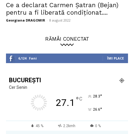
Ce a declarat Carmen Șatran (Bejan)
pentru a fi liberată condiționat....
Georgiana DRAGOMIR
-
8 august 2022
RĂMÂI CONECTAT
6,124
Fani
ÎMI PLACE
BUCUREȘTI
Cer Senin
°
28.3
°
C
27.1
°
26.6
45 %
2.2kmh
0 %