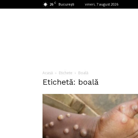
C
26
vineri, 7 august 2026
București
Acasă
Etichete
Boală
Etichetă: boală