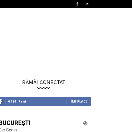
RĂMÂI CONECTAT
6,124
Fani
ÎMI PLACE
BUCUREȘTI
Cer Senin