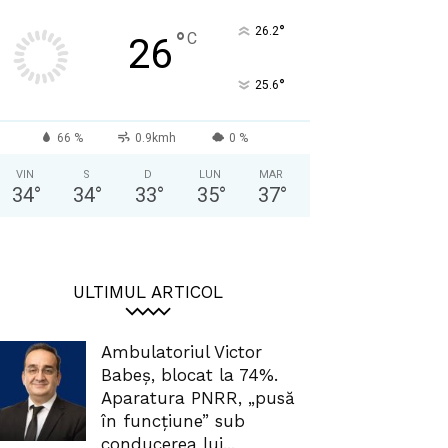
°
26.2
°
C
26
°
25.6
66 %
0.9kmh
0 %
VIN
S
D
LUN
MAR
34
°
34
°
33
°
35
°
37
°
ULTIMUL ARTICOL
Ambulatoriul Victor
Babeș, blocat la 74%.
Aparatura PNRR, „pusă
în funcțiune” sub
conducerea lui...