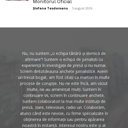
Monitorul Oficial
Ștefana Teodoreanu
-
5 august 2026
Nu, nu suntem „o echipa tânără și dornică de
afirmare”! Suntem o echipă de jurnaliști cu
experiență în investigații de presă și nu numai.
Scriem dintotdeauna anchete jurnalistice. Avem
un trecut bogat, am fost citați ca martori în multe
procese de corupție. Nu ne este frică, am văzut
multe, ne-au amenințat mulți. Suntem în
continuare vii, scriem în continuare anchete.
Suntem colaboratori la mai multe instituții de
presă, ziare, televiziuni, radio-uri. Colaborăm,
atunci când este nevoie, cu firme specializate în
obținerea de informații sau pentru apărarea
noastră în instanță. Interesul nostru este și al