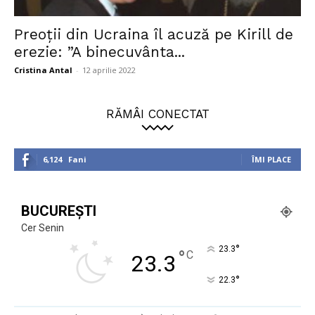
Preoţii din Ucraina îl acuză pe Kirill de
erezie: ”A binecuvânta...
Cristina Antal
-
12 aprilie 2022
RĂMÂI CONECTAT
6,124
Fani
ÎMI PLACE
BUCUREȘTI
Cer Senin
°
23.3
°
C
23.3
°
22.3