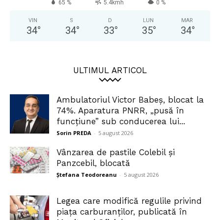
65 %
5.4kmh
0 %
VIN
S
D
LUN
MAR
34
°
34
°
33
°
35
°
34
°
ULTIMUL ARTICOL
Ambulatoriul Victor Babeș, blocat la
74%. Aparatura PNRR, „pusă în
funcțiune” sub conducerea lui...
Sorin PREDA
-
5 august 2026
Vânzarea de pastile Colebil și
Panzcebil, blocată
Ștefana Teodoreanu
-
5 august 2026
Legea care modifică regulile privind
piața carburanților, publicată în