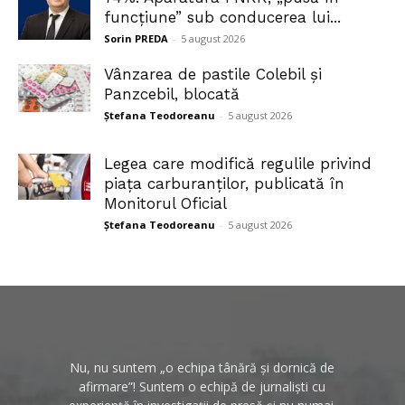
funcțiune” sub conducerea lui...
Sorin PREDA
-
5 august 2026
Vânzarea de pastile Colebil și
Panzcebil, blocată
Ștefana Teodoreanu
-
5 august 2026
Legea care modifică regulile privind
piața carburanților, publicată în
Monitorul Oficial
Ștefana Teodoreanu
-
5 august 2026
Nu, nu suntem „o echipa tânără și dornică de
afirmare”! Suntem o echipă de jurnaliști cu