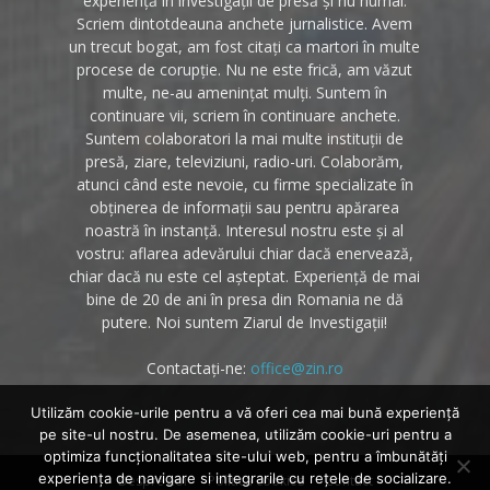
experiență în investigații de presă și nu numai.
Scriem dintotdeauna anchete jurnalistice. Avem
un trecut bogat, am fost citați ca martori în multe
procese de corupție. Nu ne este frică, am văzut
multe, ne-au amenințat mulți. Suntem în
continuare vii, scriem în continuare anchete.
Suntem colaboratori la mai multe instituții de
presă, ziare, televiziuni, radio-uri. Colaborăm,
atunci când este nevoie, cu firme specializate în
obținerea de informații sau pentru apărarea
noastră în instanță. Interesul nostru este și al
vostru: aflarea adevărului chiar dacă enervează,
chiar dacă nu este cel așteptat. Experiență de mai
bine de 20 de ani în presa din Romania ne dă
putere. Noi suntem Ziarul de Investigații!
Contactați-ne:
office@zin.ro
Utilizăm cookie-urile pentru a vă oferi cea mai bună experiență
pe site-ul nostru. De asemenea, utilizăm cookie-uri pentru a
optimiza funcţionalitatea site-ului web, pentru a îmbunătăţi
experienţa de navigare si integrarile cu reţele de socializare.
Despre noi
Politica cookies
Contact