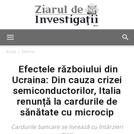
Ziarul
Acasă
Externe
Efectele războiului din
de
Ucraina: Din cauza crizei
semiconductorilor, Italia
Investigații
renunță la cardurile de
sănătate cu microcip
Cardurile bancare se livrează cu întârzieri