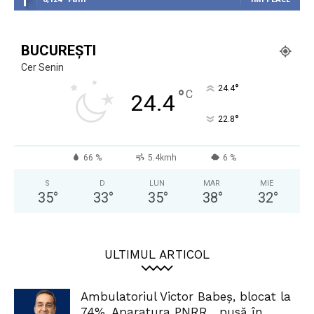
BUCUREȘTI
Cer Senin
°
24.4
°
C
24.4
°
22.8
66 %
5.4kmh
6 %
S
D
LUN
MAR
MIE
35
°
33
°
35
°
38
°
32
°
ULTIMUL ARTICOL
Ambulatoriul Victor Babeș, blocat la
74%. Aparatura PNRR, „pusă în