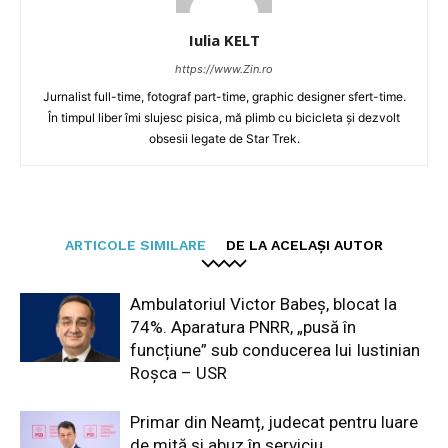
Iulia KELT
https://www.Zin.ro
Jurnalist full-time, fotograf part-time, graphic designer sfert-time.
În timpul liber îmi slujesc pisica, mă plimb cu bicicleta și dezvolt
obsesii legate de Star Trek.
ARTICOLE SIMILARE
DE LA ACELAȘI AUTOR
Ambulatoriul Victor Babeș, blocat la
74%. Aparatura PNRR, „pusă în
funcțiune” sub conducerea lui Iustinian
Roșca – USR
Primar din Neamț, judecat pentru luare
de mită și abuz în serviciu