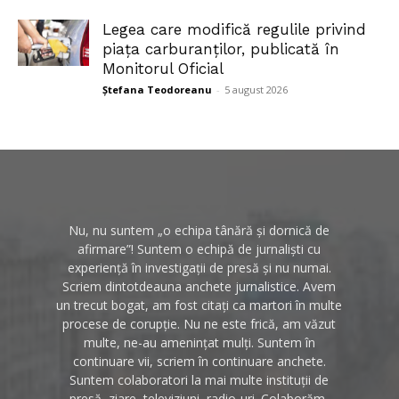
Legea care modifică regulile privind
piața carburanților, publicată în
Monitorul Oficial
Ștefana Teodoreanu
-
5 august 2026
Nu, nu suntem „o echipa tânără și dornică de
afirmare”! Suntem o echipă de jurnaliști cu
experiență în investigații de presă și nu numai.
Scriem dintotdeauna anchete jurnalistice. Avem
un trecut bogat, am fost citați ca martori în multe
procese de corupție. Nu ne este frică, am văzut
multe, ne-au amenințat mulți. Suntem în
continuare vii, scriem în continuare anchete.
Suntem colaboratori la mai multe instituții de
presă, ziare, televiziuni, radio-uri. Colaborăm,