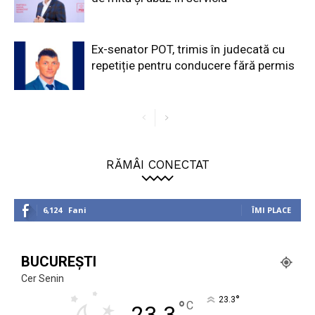
Ex-senator POT, trimis în judecată cu
repetiție pentru conducere fără permis
RĂMÂI CONECTAT
6,124
Fani
ÎMI PLACE
BUCUREȘTI
Cer Senin
°
23.3
°
C
23.3