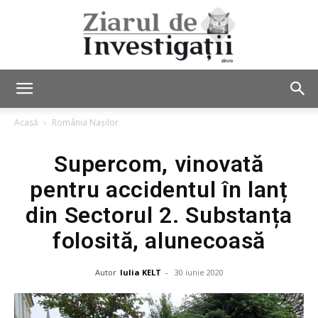
Ziarul
Acasă
România Nașilor
Supercom, vinovată
de
pentru accidentul în lanț
din Sectorul 2. Substanța
Investigații
folosită, alunecoasă
Autor
Iulia KELT
-
30 iunie 2020