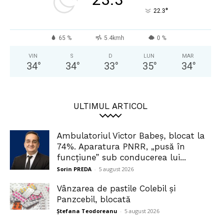
°
22.3
65 %
5.4kmh
0 %
VIN
S
D
LUN
MAR
34
°
34
°
33
°
35
°
34
°
ULTIMUL ARTICOL
Ambulatoriul Victor Babeș, blocat la
74%. Aparatura PNRR, „pusă în
funcțiune” sub conducerea lui...
Sorin PREDA
-
5 august 2026
Vânzarea de pastile Colebil și
Panzcebil, blocată
Ștefana Teodoreanu
-
5 august 2026