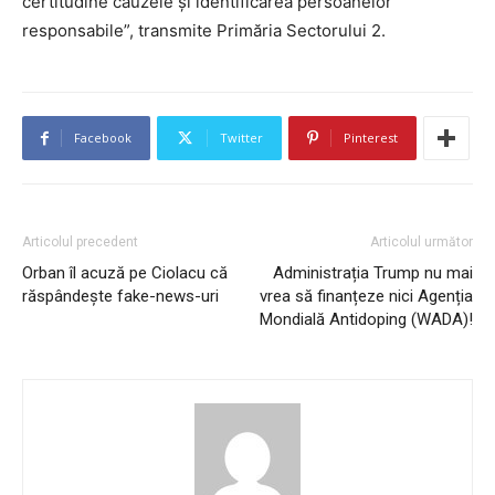
certitudine cauzele și identificarea persoanelor
responsabile”, transmite Primăria Sectorului 2.
Facebook
Twitter
Pinterest
Articolul precedent
Articolul următor
Orban îl acuză pe Ciolacu că
Administrația Trump nu mai
răspândește fake-news-uri
vrea să finanțeze nici Agenția
Mondială Antidoping (WADA)!