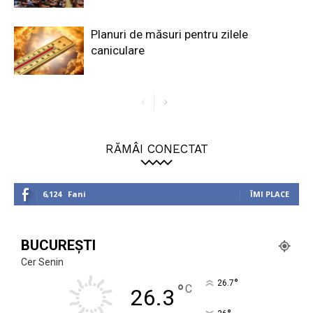
Planuri de măsuri pentru zilele
caniculare
RĂMÂI CONECTAT
6,124
Fani
ÎMI PLACE
BUCUREȘTI
Cer Senin
°
26.7
°
C
26.3