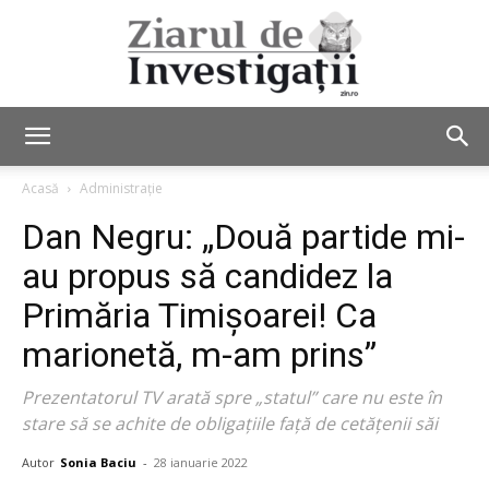
Ziarul
Acasă
Administrație
Dan Negru: „Două partide mi-
de
au propus să candidez la
Primăria Timișoarei! Ca
marionetă, m-am prins”
Investigații
Prezentatorul TV arată spre „statul” care nu este în
stare să se achite de obligațiile față de cetățenii săi
Autor
Sonia Baciu
-
28 ianuarie 2022