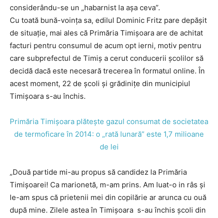
considerându-se un „habarnist la așa ceva”.
Cu toată bună-voința sa, edilul Dominic Fritz pare depășit
de situație, mai ales că Primăria Timișoara are de achitat
facturi pentru consumul de acum opt ierni, motiv pentru
care subprefectul de Timiș a cerut conducerii școlilor să
decidă dacă este necesară trecerea în formatul online. În
acest moment, 22 de școli și grădinițe din municipiul
Timișoara s-au închis.
Primăria Timișoara plătește gazul consumat de societatea
de termoficare în 2014: o „rată lunară” este 1,7 milioane
de lei
„Două partide mi-au propus să candidez la Primăria
Timișoarei! Ca marionetă, m-am prins. Am luat-o in râs și
le-am spus că prietenii mei din copilărie ar arunca cu ouă
după mine. Zilele astea în Timișoara s-au închis școli din