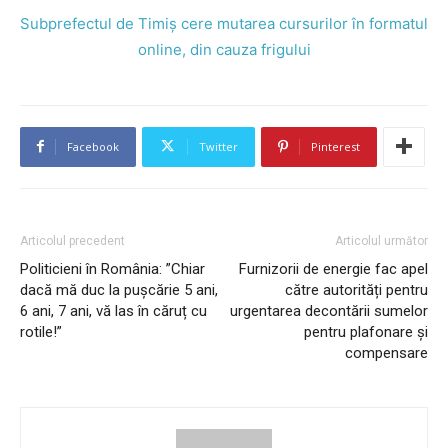
Subprefectul de Timiș cere mutarea cursurilor în formatul
online, din cauza frigului
Facebook
Twitter
Pinterest
Articolul precedent
Articolul următor
Politicieni în România: ”Chiar
Furnizorii de energie fac apel
dacă mă duc la pușcărie 5 ani,
către autorități pentru
6 ani, 7 ani, vă las în căruț cu
urgentarea decontării sumelor
rotile!”
pentru plafonare și
compensare