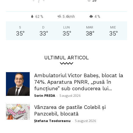
°
26
62 %
5.4kmh
4 %
S
D
LUN
MAR
MIE
35
°
33
°
35
°
38
°
35
°
ULTIMUL ARTICOL
Ambulatoriul Victor Babeș, blocat la
74%. Aparatura PNRR, „pusă în
funcțiune” sub conducerea lui...
Sorin PREDA
-
5 august 2026
Vânzarea de pastile Colebil și
Panzcebil, blocată
Ștefana Teodoreanu
-
5 august 2026