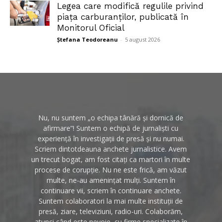
Legea care modifică regulile privind
piața carburanților, publicată în
Monitorul Oficial
Ștefana Teodoreanu
-
5 august 2026
Nu, nu suntem „o echipa tânără și dornică de
afirmare”! Suntem o echipă de jurnaliști cu
experiență în investigații de presă și nu numai.
Scriem dintotdeauna anchete jurnalistice. Avem
un trecut bogat, am fost citați ca martori în multe
procese de corupție. Nu ne este frică, am văzut
multe, ne-au amenințat mulți. Suntem în
continuare vii, scriem în continuare anchete.
Suntem colaboratori la mai multe instituții de
presă, ziare, televiziuni, radio-uri. Colaborăm,
atunci când este nevoie, cu firme specializate în