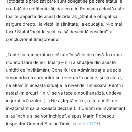
Totodată a precizat care sunt obligațiile pe care statul le
are față de cetățenii săi, dar care în România actuală este
foarte departe de acest deziderat. „Statul e obligat să
asigure dreptul la viață, la sănătate, la educație. N-o mai
face! Statul închide școli ca să deschidă pușcării”, a
concluzionat timișoreanul.
„Toate cu temperaturi scăzute în sălile de clasă. În urma
monitorizării de ieri (marți – n.r) a situației din aceste
unități de învățământ, Consiliul de Administrație a decis
suspendarea cursurilor și trecerea în online, și ca atare,
ne aflăm în această situație la nivel de Timișoara. Pentru
astăzi (miercuri – n.r.) se va face o nouă analiză, undeva
în jurul prânzului. (…) Ne așteptăm ca și alte unități de
învățământ să ia această decizie (…) Unități de învățământ
s-au închis și se vor închide”, a spus Marin Popescu
Inspector General Școlar Timiș,
citat de TION
.