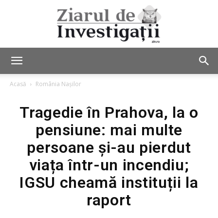
Ziarul
Acasă
România Nașilor
Tragedie în Prahova, la o
de
pensiune: mai multe
persoane și-au pierdut
Investigații
viața într-un incendiu;
IGSU cheamă instituții la
raport