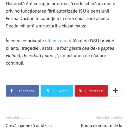
Naţională Anticorupţie ar urma să redeschidă un dosar
privind funcţionarea fără autorizaţie ISU a pensiunii
Ferma Dacilor, în condițiile în care chiar anul acesta
Secţia militară a structurii a clasat cauza.
În ceea ce privește
ultimul anunț
făcut de DSU privind
bilanțul tragediei, astăzi „
a fost găsită cea de-a șaptea
victimă, decedată (minor)
”, iar acțiunea de căutare
continuă.
Facebook
Twitter
Pinterest
Articolul precedent
Articolul următor
Grevă japoneză astăzi la
Fosta directoare de la