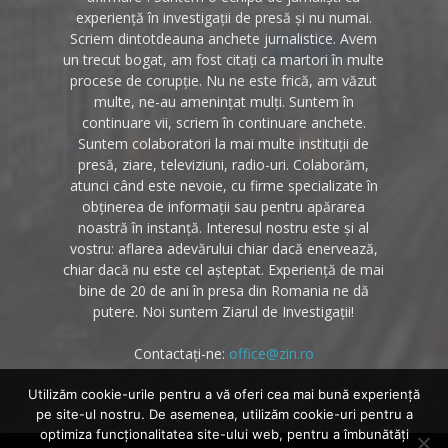
experiență în investigații de presă și nu numai.
Scriem dintotdeauna anchete jurnalistice. Avem
un trecut bogat, am fost citați ca martori în multe
procese de corupție. Nu ne este frică, am văzut
multe, ne-au amenințat mulți. Suntem în
continuare vii, scriem în continuare anchete.
Suntem colaboratori la mai multe instituții de
presă, ziare, televiziuni, radio-uri. Colaborăm,
atunci când este nevoie, cu firme specializate în
obținerea de informații sau pentru apărarea
noastră în instanță. Interesul nostru este și al
vostru: aflarea adevărului chiar dacă enervează,
chiar dacă nu este cel așteptat. Experiență de mai
bine de 20 de ani în presa din Romania ne dă
putere. Noi suntem Ziarul de Investigații!
Contactați-ne:
office@zin.ro
Utilizăm cookie-urile pentru a vă oferi cea mai bună experiență
pe site-ul nostru. De asemenea, utilizăm cookie-uri pentru a
optimiza funcţionalitatea site-ului web, pentru a îmbunătăţi