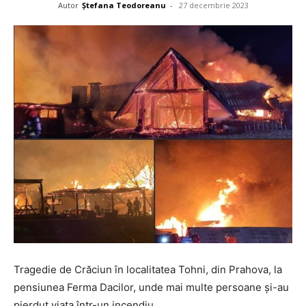
Autor
Ștefana Teodoreanu
-
27 decembrie 2023
Tragedie de Crăciun în localitatea Tohni, din Prahova, la
pensiunea Ferma Dacilor, unde mai multe persoane și-au
pierdut viața într-un incendiu.