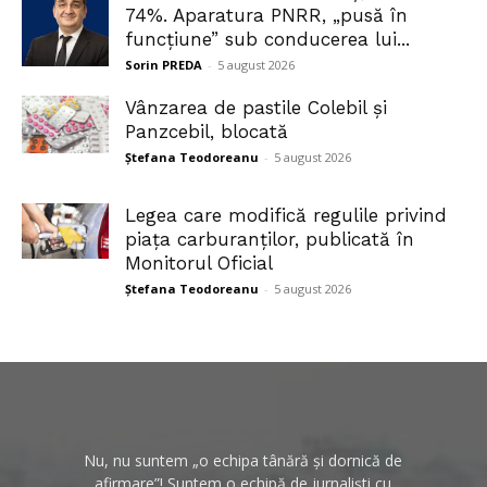
74%. Aparatura PNRR, „pusă în
funcțiune” sub conducerea lui...
Sorin PREDA
-
5 august 2026
Vânzarea de pastile Colebil și
Panzcebil, blocată
Ștefana Teodoreanu
-
5 august 2026
Legea care modifică regulile privind
piața carburanților, publicată în
Monitorul Oficial
Ștefana Teodoreanu
-
5 august 2026
Nu, nu suntem „o echipa tânără și dornică de
afirmare”! Suntem o echipă de jurnaliști cu