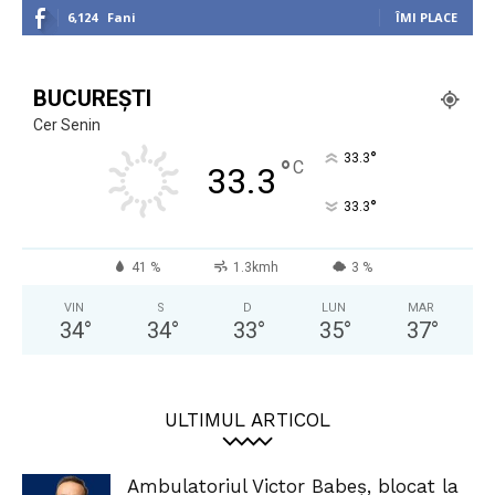
6,124
Fani
ÎMI PLACE
BUCUREȘTI
Cer Senin
°
33.3
°
C
33.3
°
33.3
41 %
1.3kmh
3 %
VIN
S
D
LUN
MAR
34
°
34
°
33
°
35
°
37
°
ULTIMUL ARTICOL
Ambulatoriul Victor Babeș, blocat la