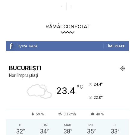
RĂMÂI CONECTAT
6,124
Fani
ÎMI PLACE
BUCUREȘTI
Nori Împrăștiați
°
24.4
°
C
23.4
°
22.8
59 %
3.1kmh
40 %
D
LUN
MAR
MIE
J
32
°
34
°
38
°
35
°
33
°