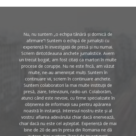
Nu, nu suntem „o echipa tânără și dornică de
afirmare”! Suntem o echipă de jurnaliști cu
experiență în investigații de presă și nu numai.
Scriem dintotdeauna anchete jurnalistice. Avem
un trecut bogat, am fost citați ca martori în multe
procese de corupție. Nu ne este frică, am văzut
multe, ne-au amenințat mulți. Suntem în
continuare vii, scriem în continuare anchete.
Suntem colaboratori la mai multe instituții de
presă, ziare, televiziuni, radio-uri. Colaborăm,
atunci când este nevoie, cu firme specializate în
obținerea de informații sau pentru apărarea
noastră în instanță. Interesul nostru este și al
vostru: aflarea adevărului chiar dacă enervează,
chiar dacă nu este cel așteptat. Experiență de mai
bine de 20 de ani în presa din Romania ne dă