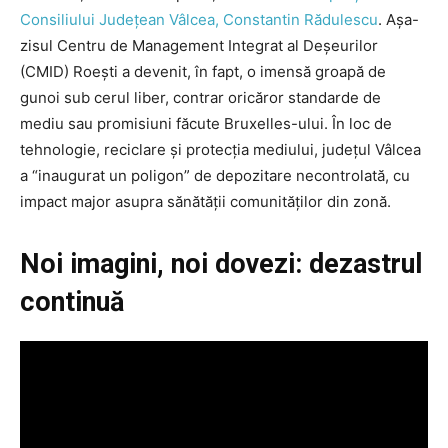
Consiliului Județean Vâlcea, Constantin Rădulescu
. Așa-
zisul Centru de Management Integrat al Deșeurilor
(CMID) Roești a devenit, în fapt, o imensă groapă de
gunoi sub cerul liber, contrar oricăror standarde de
mediu sau promisiuni făcute Bruxelles-ului. În loc de
tehnologie, reciclare și protecția mediului, județul Vâlcea
a “inaugurat un poligon” de depozitare necontrolată, cu
impact major asupra sănătății comunităților din zonă.
Noi imagini, noi dovezi: dezastrul
continuă