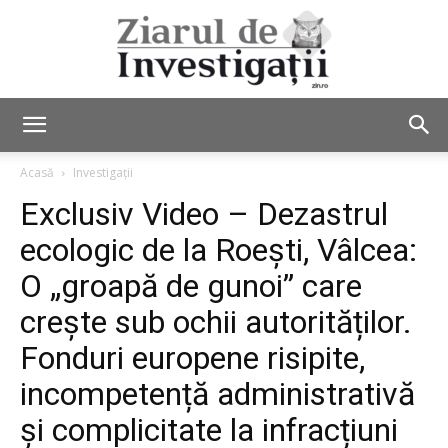
Ziarul
Acasă
Investigații
Exclusiv Video – Dezastrul
de
ecologic de la Roești, Vâlcea:
O „groapă de gunoi” care
crește sub ochii autorităților.
Investigații
Fonduri europene risipite,
incompetență administrativă
și complicitate la infracțiuni