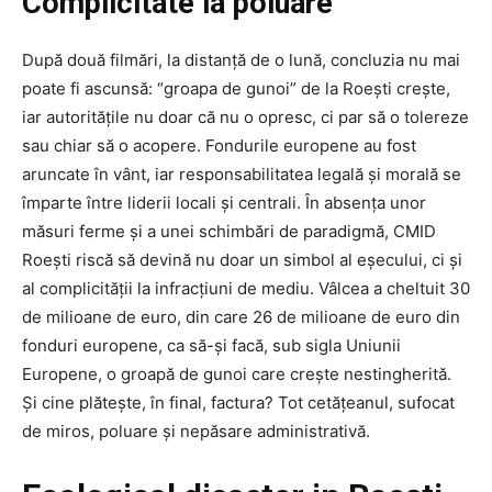
Complicitate la poluare
După două filmări, la distanță de o lună, concluzia nu mai
poate fi ascunsă: “groapa de gunoi” de la Roești crește,
iar autoritățile nu doar că nu o opresc, ci par să o tolereze
sau chiar să o acopere. Fondurile europene au fost
aruncate în vânt, iar responsabilitatea legală și morală se
împarte între liderii locali și centrali. În absența unor
măsuri ferme și a unei schimbări de paradigmă, CMID
Roești riscă să devină nu doar un simbol al eșecului, ci și
al complicității la infracțiuni de mediu. Vâlcea a cheltuit 30
de milioane de euro, din care 26 de milioane de euro din
fonduri europene, ca să-și facă, sub sigla Uniunii
Europene, o groapă de gunoi care crește nestingherită.
Și cine plătește, în final, factura? Tot cetățeanul, sufocat
de miros, poluare și nepăsare administrativă.