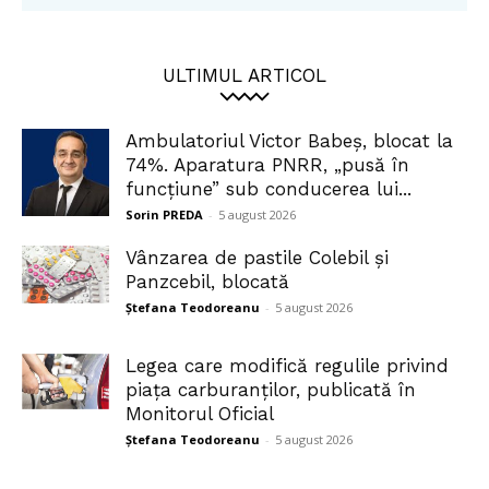
ULTIMUL ARTICOL
Ambulatoriul Victor Babeș, blocat la
74%. Aparatura PNRR, „pusă în
funcțiune” sub conducerea lui...
Sorin PREDA
-
5 august 2026
Vânzarea de pastile Colebil și
Panzcebil, blocată
Ștefana Teodoreanu
-
5 august 2026
Legea care modifică regulile privind
piața carburanților, publicată în
Monitorul Oficial
Ștefana Teodoreanu
-
5 august 2026