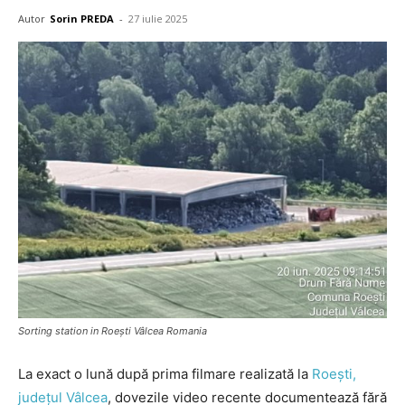
Autor
Sorin PREDA
-
27 iulie 2025
Sorting station in Roești Vâlcea Romania
La exact o lună după prima filmare realizată la
Roești,
județul Vâlcea
, dovezile video recente documentează fără