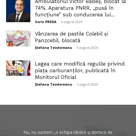
Ambulatoriul Victor Babeș, blocat la
74%. Aparatura PNRR, „pusă în
funcțiune” sub conducerea lui...
Sorin PREDA
-
5 august 2026
Vânzarea de pastile Colebil și
Panzcebil, blocată
Ștefana Teodoreanu
-
5 august 2026
Legea care modifică regulile privind
piața carburanților, publicată în
Monitorul Oficial
Ștefana Teodoreanu
-
5 august 2026
Nu, nu suntem „o echipa tânără și dornică de