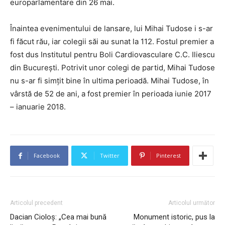
europarlamentare din 26 mai.
Înaintea evenimentului de lansare, lui Mihai Tudose i s-ar
fi făcut rău, iar colegii săi au sunat la 112. Fostul premier a
fost dus Institutul pentru Boli Cardiovasculare C.C. Iliescu
din Bucureşti. Potrivit unor colegi de partid, Mihai Tudose
nu s-ar fi simţit bine în ultima perioadă. Mihai Tudose, în
vârstă de 52 de ani, a fost premier în perioada iunie 2017
– ianuarie 2018.
Facebook
Twitter
Pinterest
Articolul precedent
Articolul următor
Dacian Cioloș: „Cea mai bună
Monument istoric, pus la