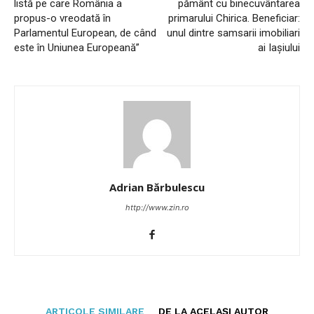
listă pe care România a
pământ cu binecuvântarea
propus-o vreodată în
primarului Chirica. Beneficiar:
Parlamentul European, de când
unul dintre samsarii imobiliari
este în Uniunea Europeană”
ai Iașiului
Adrian Bărbulescu
http://www.zin.ro
ARTICOLE SIMILARE
DE LA ACELAȘI AUTOR