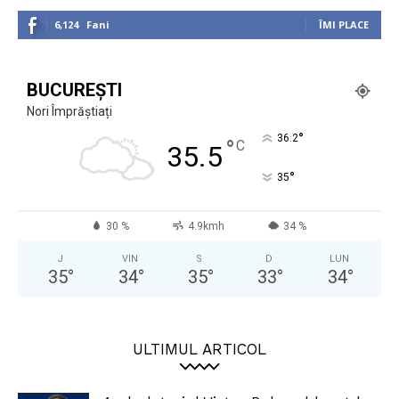
6,124
Fani
ÎMI PLACE
BUCUREȘTI
Nori Împrăștiați
°
36.2
°
C
35.5
°
35
30 %
4.9kmh
34 %
J
VIN
S
D
LUN
35
°
34
°
35
°
33
°
34
°
ULTIMUL ARTICOL