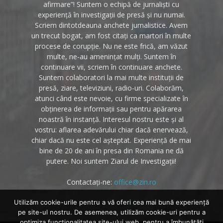
afirmare”! Suntem o echipă de jurnaliști cu
experiență în investigații de presă și nu numai.
Scriem dintotdeauna anchete jurnalistice. Avem
un trecut bogat, am fost citați ca martori în multe
procese de corupție. Nu ne este frică, am văzut
multe, ne-au amenințat mulți. Suntem în
continuare vii, scriem în continuare anchete.
Suntem colaboratori la mai multe instituții de
presă, ziare, televiziuni, radio-uri. Colaborăm,
atunci când este nevoie, cu firme specializate în
obținerea de informații sau pentru apărarea
noastră în instanță. Interesul nostru este și al
vostru: aflarea adevărului chiar dacă enervează,
chiar dacă nu este cel așteptat. Experiență de mai
bine de 20 de ani în presa din Romania ne dă
putere. Noi suntem Ziarul de Investigații!
Contactați-ne:
office@zin.ro
Utilizăm cookie-urile pentru a vă oferi cea mai bună experiență
pe site-ul nostru. De asemenea, utilizăm cookie-uri pentru a
optimiza funcţionalitatea site-ului web, pentru a îmbunătăţi