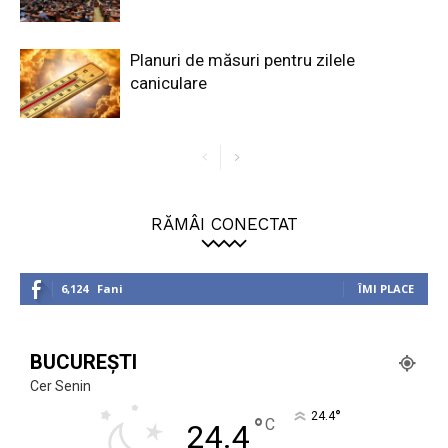
Planuri de măsuri pentru zilele
caniculare
RĂMÂI CONECTAT
6,124
Fani
ÎMI PLACE
BUCUREȘTI
Cer Senin
°
24.4
°
C
24.4