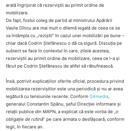
arată îngrijorat că rezerviștii au primit ordine de
mobilizare.
De fapt, fostul coleg de partid al ministrului Apărării
Vasile Dîncu are mai mult o dilemă legată de ceea ce se
va întâmpla cu „
reziștii
” în cazul unei mobilizări pe bune –
chiar dacă Codrin Ștefănescu o dă ca sigură. Discuția pe
subiect se face în contextul în care, zilele acestea,
rezerviștii au primit ordine de mobilizare, ceea ce l-a și
făcut pe Codrin Ștefănescu de altfel să răbufnească.
Însă, potrivit explicațiilor oferite oficial, procedura privind
mobilizarea rezerviștilor este una periodică și nu ar avea
legătură cu tensiunile recente. Conform
G4media
,
generalul Constantin Spânu, șeful Direcţiei informare şi
relaţii publice din MAPN, a explicat că este vorba de „
o
obligație de rutină
” pe care armata o desfășoară, conform
legii, în fiecare an.