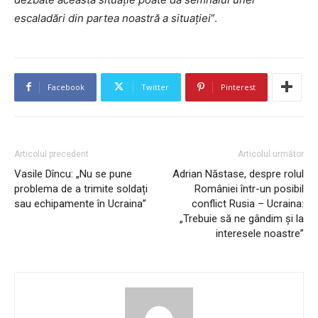
escaladări din partea noastră a situaţiei
”.
Facebook
Twitter
Pinterest
Articolul precedent
Articolul următor
Vasile Dîncu: „Nu se pune
Adrian Năstase, despre rolul
problema de a trimite soldați
României într-un posibil
sau echipamente în Ucraina”
conflict Rusia – Ucraina:
„Trebuie să ne gândim şi la
interesele noastre”