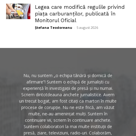
Legea care modifică regulile privind
piața carburanților, publicată în
Monitorul Oficial
Ștefana Teodoreanu
-
5 august 2026
Nu, nu suntem „o echipa tânără și dornică de
afirmare”! Suntem o echipă de jurnaliști cu
experiență în investigații de presă și nu numai.
Scriem dintotdeauna anchete jurnalistice. Avem
un trecut bogat, am fost citați ca martori în multe
procese de corupție. Nu ne este frică, am văzut
multe, ne-au amenințat mulți. Suntem în
continuare vii, scriem în continuare anchete.
Suntem colaboratori la mai multe instituții de
presă, ziare, televiziuni, radio-uri. Colaborăm,