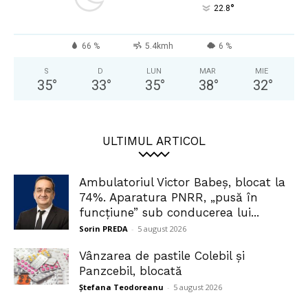
°
22.8
66 %
5.4kmh
6 %
S
D
LUN
MAR
MIE
35
°
33
°
35
°
38
°
32
°
ULTIMUL ARTICOL
Ambulatoriul Victor Babeș, blocat la
74%. Aparatura PNRR, „pusă în
funcțiune” sub conducerea lui...
Sorin PREDA
-
5 august 2026
Vânzarea de pastile Colebil și
Panzcebil, blocată
Ștefana Teodoreanu
-
5 august 2026