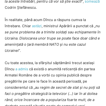
la aceste întrebări, pentru că vor să știe exact!
”,
somează
Codrin Ștefănescu.
În realitate, până acum Dîncu a răspuns cumva la
întrebare. Chiar
astăzi
, ministrul Apărării a punctat că „
nu
se pune problema de a trimite soldați sau echipamente în
Ucraina. Dislocarea unor trupe se poate face doar când e
amenințată o țară membră NATO și nu este cazul
Ucrainei
”.
Cu toate acestea, la sfârșitul săptămânii trecut același
Dîncu
a admis
că există o anumită reticență din partea
Armatei Române de a vorbi cu opinia publică despre
pregătirile pe care le face în această perioadă, pe
considerentul că „
au regim de secret de stat şi nu poţi să
faci o pregătire strategică la televizor (…) iar în al doilea
rând, orice încercare de a populariza foarte mult, de a
dezbate această situaţie poate da semnalul unei