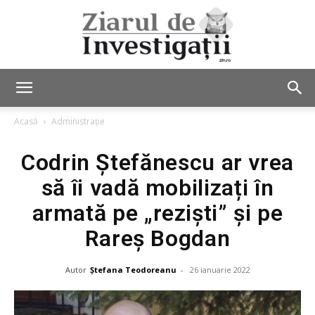
Ziarul
Acasă
Administrație
Codrin Ștefănescu ar vrea
de
să îi vadă mobilizați în
armată pe „reziști” și pe
Investigații
Rareș Bogdan
Autor
Ștefana Teodoreanu
-
26 ianuarie 2022