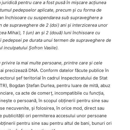
a juridică pentru care a fost pusă în mișcare acțiunea
antumul pedepselor aplicate, precum și cu forma de
) an închisoare cu suspendarea sub supraveghere a
 de supraveghere de 2 (doi) ani și interzicerea unor
cea Mihai), 1 (un) an și 2 (două) luni închisoare cu
i pedepsei pe durata unui termen de supraveghere de
ul inculpatului Șofron Vasile).
u privire la mai multe persoane, printre care și cele
mai precizează DNA. Conform datelor făcute publice în
ectorul șef teritorial în cadrul Inspectoratului de Stat
CTR), Bogdan Ștefan Durlea, pentru luare de mită, abuz
anciare, ca acte de comerţ, incompatibile cu funcţia,
ineşte o persoană, în scopul obţinerii pentru sine sau
ase necuvenite, și folosirea, în orice mod, direct sau
te publicităţii ori permiterea accesului unor persoane
obţinerii pentru sine sau pentru altul de bani, bunuri ori