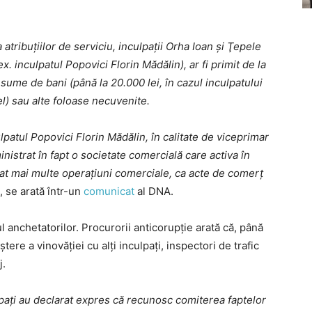
 atribuţiilor de serviciu, inculpații Orha Ioan și Ţepele
ex. inculpatul Popovici Florin Mădălin), ar fi primit de la
sume de bani (până la 20.000 lei, în cazul inculpatului
l) sau alte foloase necuvenite.
lpatul Popovici Florin Mădălin, în calitate de viceprimar
inistrat în fapt o societate comercială care activa în
tuat mai multe operațiuni comerciale, ca acte de comerț
”, se arată într-un
comunicat
al DNA.
ul anchetatorilor. Procurorii anticorupție arată că, până
ere a vinovăției cu alți inculpați, inspectori de trafic
j.
ulpați au declarat expres că recunosc comiterea faptelor