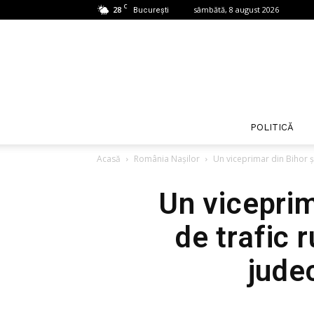
C
28
sâmbătă, 8 august 2026
București
POLITICĂ
Acasă
România Nașilor
Un viceprimar din Bihor și 
Un viceprim
de trafic 
jude