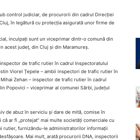
ub control judiciar, de procurorii din cadrul Direcției
 Cluj, în legătură cu protecția asigurată unor firme de
cial, inculpați sunt un viceprimar dintr-o comună din
din acest județ, din Cluj și din Maramureș.
inspector de trafic rutier în cadrul Inspectoratului
tin Viorel Țepele – ambii inspectori de trafic rutier în
n Mihai Zehan – inspector de trafic rutier în cadrul
ălin Popovici – viceprimar al comunei Sârbi, județul
iv de abuz în serviciu și dare de mită, comise în
 că ar fi „protejat” mai multe societăți comerciale cu
i rutier, furnizându-le administratorilor informaţii
desfăşoare. Mai mult, arată procurorii DNA, inspectorii