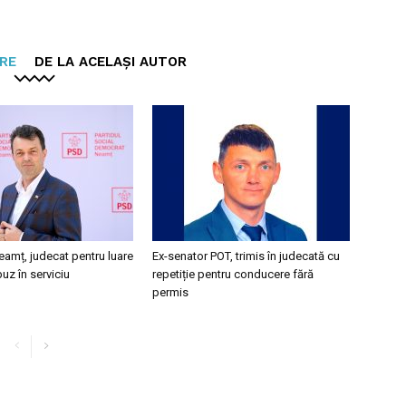
ARE
DE LA ACELAȘI AUTOR
eamț, judecat pentru luare
Ex-senator POT, trimis în judecată cu
buz în serviciu
repetiție pentru conducere fără
permis