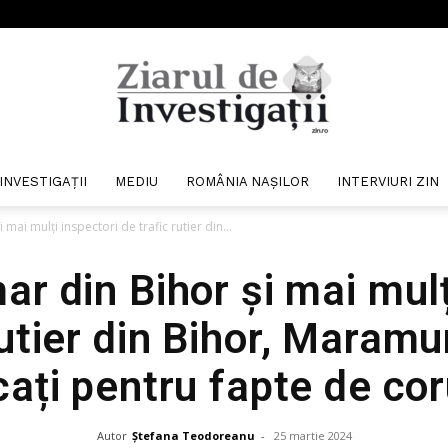
INVESTIGAȚII
MEDIU
ROMÂNIA NAȘILOR
INTERVIURI ZIN
Ziarul
mai mulți inspectori de trafic rutier din...
ar din Bihor și mai mulț
rutier din Bihor, Maramur
de
cați pentru fapte de cor
Autor
Ștefana Teodoreanu
-
25 martie 2024