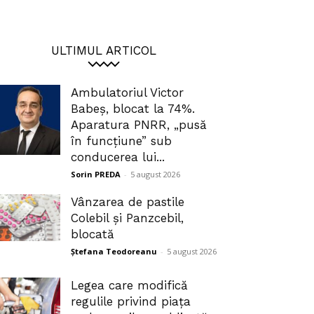
ULTIMUL ARTICOL
Ambulatoriul Victor
Babeș, blocat la 74%.
Aparatura PNRR, „pusă
în funcțiune” sub
conducerea lui...
Sorin PREDA
-
5 august 2026
Vânzarea de pastile
Colebil și Panzcebil,
blocată
Ștefana Teodoreanu
-
5 august 2026
Legea care modifică
regulile privind piața