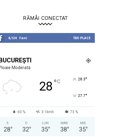
RĂMÂI CONECTAT
6,124
Fani
ÎMI PLACE
BUCUREȘTI
Ploaie Moderată
°
28.3
°
C
28
°
27.7
60 %
3.1kmh
73 %
S
D
LUN
MAR
MIE
28
°
32
°
35
°
38
°
35
°