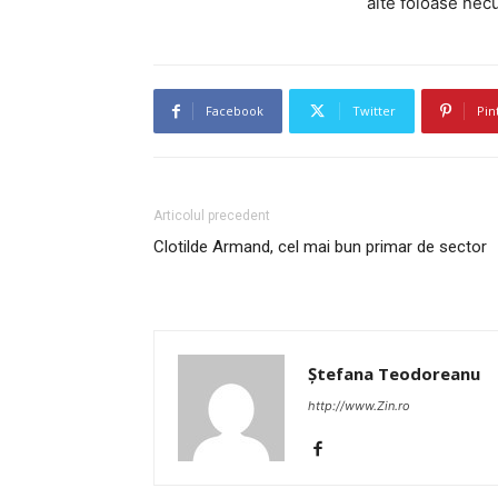
alte foloase necu
Facebook
Twitter
Pin
Articolul precedent
Clotilde Armand, cel mai bun primar de sector
Ștefana Teodoreanu
http://www.Zin.ro