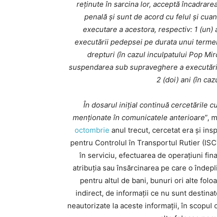
reținute în sarcina lor, acceptă încadrare
penală și sunt de acord cu felul și cu
executare a acestora, respectiv: 1 (un
executării pedepsei pe durata unui termen
drepturi (în cazul inculpatului Pop Mir
suspendarea sub supraveghere a executări
2 (doi) ani (în caz
În dosarul iniţial continuă cercetările c
menționate în comunicatele anterioare
”, 
octombrie
anul trecut, cercetat era și insp
pentru Controlul în Transportul Rutier (IS
în serviciu, efectuarea de operaţiuni fin
atribuţia sau însărcinarea pe care o îndepl
pentru altul de bani, bunuri ori alte folo
indirect, de informaţii ce nu sunt destina
neautorizate la aceste informaţii, în scopul 