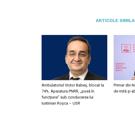
ARTICOLE SIMIL
Ambulatoriul Victor Babeș, blocat la
Primar din N
74%. Aparatura PNRR, „pusă în
de mită și a
funcțiune” sub conducerea lui
Iustinian Roșca – USR