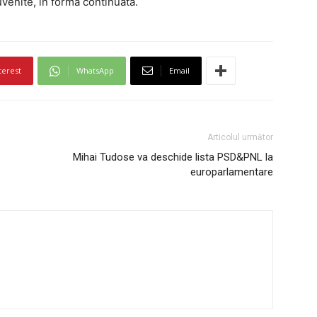
venite, în formă continuată.
terest
WhatsApp
Email
Articolul următor
Mihai Tudose va deschide lista PSD&PNL la
europarlamentare