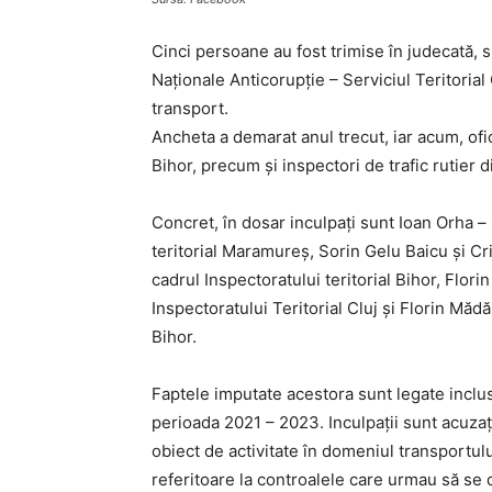
Cinci persoane au fost trimise în judecată, s
Naționale Anticorupție – Serviciul Teritorial
transport.
Ancheta a demarat anul trecut, iar acum, ofi
Bihor, precum și inspectori de trafic rutier 
Concret, în dosar inculpați sunt Ioan Orha – 
teritorial Maramureș, Sorin Gelu Baicu și Cris
cadrul Inspectoratului teritorial Bihor, Flori
Inspectoratului Teritorial Cluj și Florin Măd
Bihor.
Faptele imputate acestora sunt legate inclus
perioada 2021 – 2023. Inculpații sunt acuzați
obiect de activitate în domeniul transportulu
referitoare la controalele care urmau să se 