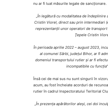
nu ar fi luat măsurile legale de sancţionare.
„
În legătură cu modalitatea de îndeplinire a
Cristin Viorel, direct sau prin intermediari (
reprezentanţii unor operatori de transport 
Ţepele Cristin Viore
În perioada aprilie 2022 – august 2023, incu
al comunei Sârbi, județul Bihor, ar fi adm
domeniul transportului rutier și ar fi efec
incompatibile cu funcția
Însă cei de mai sus nu sunt singurii în vizor
acum, au fost încheiate acorduri de recunoașt
rutier în cadrul Inspectoratului Teritorial Clu
„
În prezența apărătorilor aleși, cei doi inc