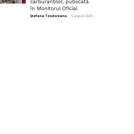
carburanților, publicată
în Monitorul Oficial
Ștefana Teodoreanu
-
5 august 2026