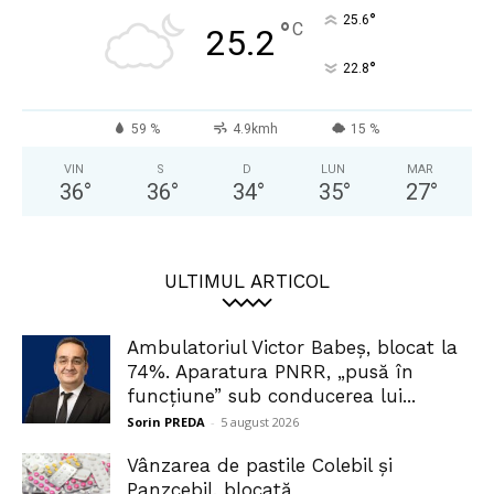
°
25.6
°
C
25.2
°
22.8
59 %
4.9kmh
15 %
VIN
S
D
LUN
MAR
36
°
36
°
34
°
35
°
27
°
ULTIMUL ARTICOL
Ambulatoriul Victor Babeș, blocat la
74%. Aparatura PNRR, „pusă în
funcțiune” sub conducerea lui...
Sorin PREDA
-
5 august 2026
Vânzarea de pastile Colebil și
Panzcebil, blocată