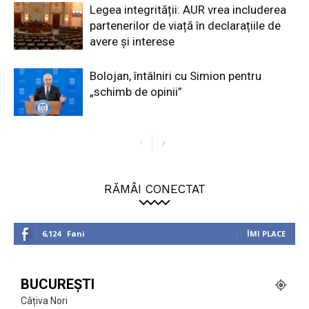
Legea integrității: AUR vrea includerea
partenerilor de viață în declarațiile de
avere și interese
Bolojan, întâlniri cu Simion pentru
„schimb de opinii”
RĂMÂI CONECTAT
6,124
Fani
ÎMI PLACE
BUCUREȘTI
Câțiva Nori