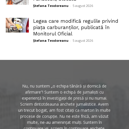
Ștefana Teodoreanu
-
5 august 2026
Legea care modifică regulile privind
piața carburanților, publicată în
Monitorul Oficial
Ștefana Teodoreanu
-
5 august 2026
Nu, nu suntem „o echipa tânără și dornică de
afirmare”! Suntem o echipă de jurnaliști cu
experiență în investigații de presă și nu numai.
Scriem dintotdeauna anchete jurnalistice. Avem
un trecut bogat, am fost citați ca martori în multe
procese de corupție. Nu ne este frică, am văzut
multe, ne-au amenințat mulți. Suntem în
continuare vii, scriem în continuare anchete.