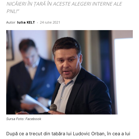
NICĂIERI ÎN ȚARĂ ÎN ACESTE ALEGERI INTERNE ALE
PNL!”
Autor
Iulia KELT
-
24 iulie 2021
Sursa Foto: Facebook
După ce a trecut din tabăra lui Ludovic Orban, în cea a lui