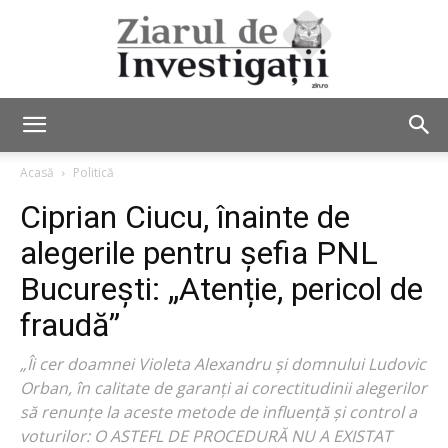
Ziarul
Acasă
Politică
Ciprian Ciucu, înainte de
de
alegerile pentru șefia PNL
București: „Atenție, pericol de
fraudă”
Investigații
„Îi cer doamnei Violeta Alexandru și domnului Ludovic
Orban, în calitate de garanți ai corectitudinii alegerilor
să renunțe la aceste metode de influență și control a
voturilor: O ASTEFL DE PROCEDURĂ NU A EXISTAT