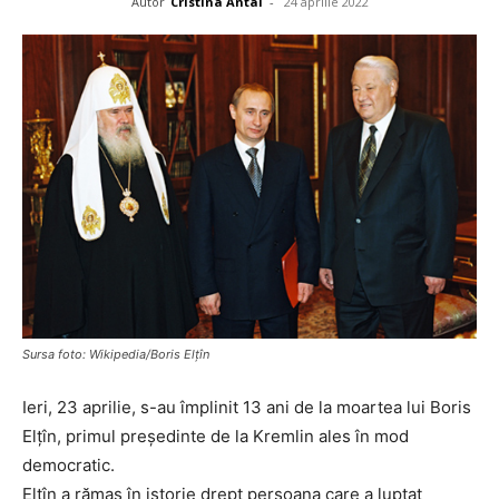
Autor
Cristina Antal
-
24 aprilie 2022
Sursa foto: Wikipedia/Boris Elțîn
Ieri, 23 aprilie, s-au împlinit 13 ani de la moartea lui Boris
Elţîn, primul preşedinte de la Kremlin ales în mod
democratic.
Elţîn a rămas în istorie drept persoana care a luptat