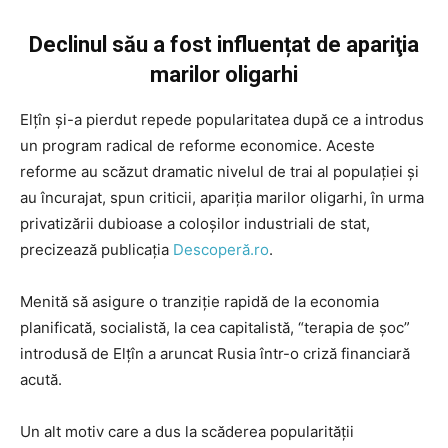
Declinul său a fost influențat de apariţia
marilor oligarhi
Elţîn şi-a pierdut repede popularitatea după ce a introdus
un program radical de reforme economice. Aceste
reforme au scăzut dramatic nivelul de trai al populaţiei şi
au încurajat, spun criticii, apariţia marilor oligarhi, în urma
privatizării dubioase a coloşilor industriali de stat,
precizează publicația
Descoperă.ro
.
Menită să asigure o tranziţie rapidă de la economia
planificată, socialistă, la cea capitalistă, “terapia de şoc”
introdusă de Elţîn a aruncat Rusia într-o criză financiară
acută.
Un alt motiv care a dus la scăderea popularității