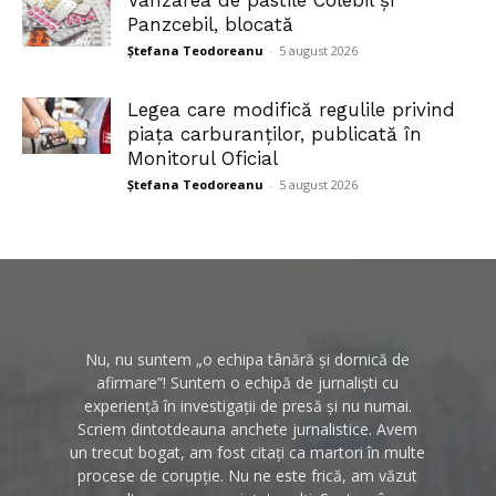
Panzcebil, blocată
Ștefana Teodoreanu
-
5 august 2026
Legea care modifică regulile privind
piața carburanților, publicată în
Monitorul Oficial
Ștefana Teodoreanu
-
5 august 2026
Nu, nu suntem „o echipa tânără și dornică de
afirmare”! Suntem o echipă de jurnaliști cu
experiență în investigații de presă și nu numai.
Scriem dintotdeauna anchete jurnalistice. Avem
un trecut bogat, am fost citați ca martori în multe
procese de corupție. Nu ne este frică, am văzut