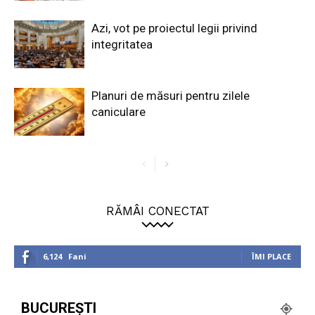
Azi, vot pe proiectul legii privind
integritatea
Planuri de măsuri pentru zilele
caniculare
RĂMÂI CONECTAT
6,124
Fani
ÎMI PLACE
BUCUREȘTI