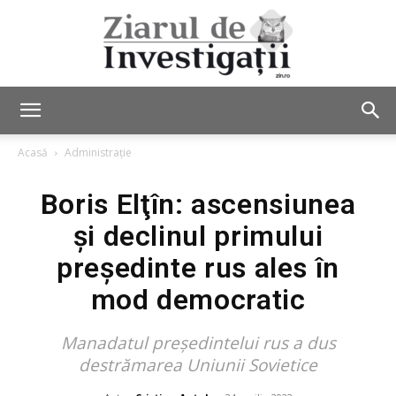
Ziarul
Acasă
Administrație
Boris Elţîn: ascensiunea
de
și declinul primului
preşedinte rus ales în
Investigații
mod democratic
Manadatul președintelui rus a dus
destrămarea Uniunii Sovietice