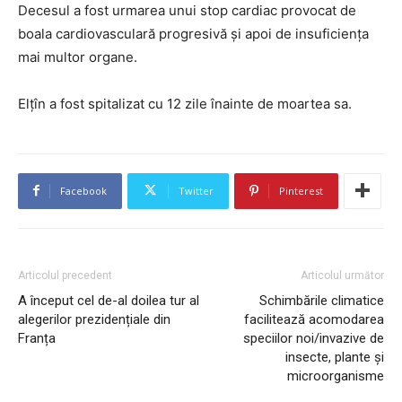
Decesul a fost urmarea unui stop cardiac provocat de
boala cardiovasculară progresivă și apoi de insuficiența
mai multor organe.
Elțîn a fost spitalizat cu 12 zile înainte de moartea sa.
Facebook
Twitter
Pinterest
Articolul precedent
Articolul următor
A început cel de-al doilea tur al
Schimbările climatice
alegerilor prezidențiale din
facilitează acomodarea
Franța
speciilor noi/invazive de
insecte, plante și
microorganisme