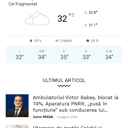
Cer Fragmentat
°
32.8
°
C
32
°
31.1
39 %
3.6kmh
58 %
J
VIN
S
D
LUN
32
°
34
°
35
°
33
°
34
°
ULTIMUL ARTICOL
Ambulatoriul Victor Babeș, blocat la
74%. Aparatura PNRR, „pusă în
funcțiune” sub conducerea lui...
Sorin PREDA
-
5 august 2026
Vânzarea de pastile Colebil și