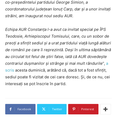
co-președintelui partidului George Simion, a
coordonatorului județean Ionuț Carp, dar și a unor invitați
străini, am inaugurat noul sediu AUR.
Echipa AUR Constanța l-a avut ca invitat special pe ÎPS
Teodosie, Arhiepiscopul Tomisului, care, cu un sobor de
preoți a sfințit sediul și a urat partidului viață lungă alături
de românii pe care îi reprezintă. Deși în ultima săptămână
au circulat tot felul de știri false, iată că AUR dovedește
contrariul dușmanilor și strânge și mai mult rândurile
”,
a
scris
acesta duminică, arătând că, dacă tot a fost sfințit,
sediul poate fi vizitat de cei care doresc. Și, de ce nu, cei
interesați se pot înscrie în partid.
Facebook
Twitter
Pinterest