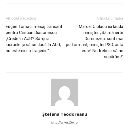
Articolul precedent
Articolul următor
Eugen Tomac, mesaj tranșant
Marcel Ciolacu își laudă
pentru Cristian Diaconescu:
miniștrii: „Să mă ierte
„Crede în AUR? Să-şi ia
Dumnezeu, sunt mai
lucrurile şi să se ducă în AUR,
performanţi miniştrii PSD, asta
nu este nici o tragedie”
este! Nu trebuie să ne
supărăm!”
Ștefana Teodoreanu
http://www.Zin.ro