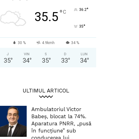
°
36.2
°
C
35.5
°
35
30 %
4.9kmh
34 %
J
VIN
S
D
LUN
35
°
34
°
35
°
33
°
34
°
ULTIMUL ARTICOL
Ambulatoriul Victor
Babeș, blocat la 74%.
Aparatura PNRR, „pusă
în funcțiune” sub
conducerea lui...