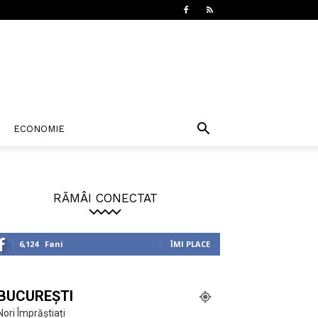
ECONOMIE
RĂMÂI CONECTAT
6,124
Fani
ÎMI PLACE
BUCUREȘTI
Nori Împrăștiați