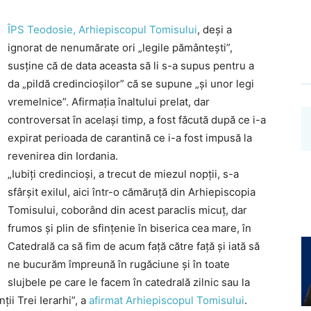
Investigații
ÎPS Teodosie, Arhiepiscopul Tomisului
, deși a
ignorat de nenumărate ori „legile pământești”,
susține că de data aceasta să li s-a supus pentru a
da „pildă credincioșilor” că se supune „și unor legi
vremelnice”. Afirmația înaltului prelat, dar
controversat în același timp, a fost făcută după ce i-a
expirat perioada de carantină ce i-a fost impusă la
revenirea din Iordania.
„Iubiţi credincioşi, a trecut de miezul nopţii, s-a
sfârşit exilul, aici într-o cămăruţă din Arhiepiscopia
Tomisului, coborând din acest paraclis micuţ, dar
frumos şi plin de sfinţenie în biserica cea mare, în
Catedrală ca să fim de acum faţă către faţă şi iată să
ne bucurăm împreună în rugăciune şi în toate
slujbele pe care le facem în catedrală zilnic sau la
nţii Trei Ierarhi”, a
afirmat Arhiepiscopul Tomisului
.