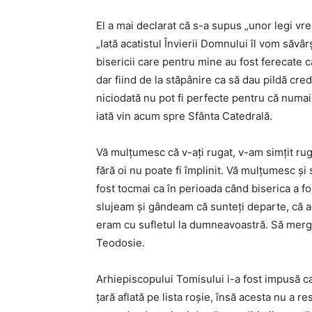
El a mai declarat că s-a supus „unor legi vr
„Iată acatistul Învierii Domnului îl vom săv
bisericii care pentru mine au fost ferecate c
dar fiind de la stăpânire ca să dau pildă cr
niciodată nu pot fi perfecte pentru că numa
iată vin acum spre Sfânta Catedrală.
Vă mulţumesc că v-aţi rugat, v-am simţit rug
fără oi nu poate fi împlinit. Vă mulţumesc 
fost tocmai ca în perioada când biserica a fo
slujeam şi gândeam că sunteţi departe, că apr
eram cu sufletul la dumneavoastră. Să merg
Teodosie.
Arhiepiscopului Tomisului i-a fost impusă ca
țară aflată pe lista roșie, însă acesta nu a re