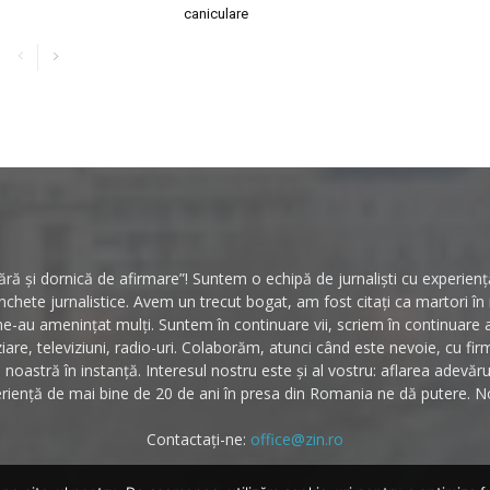
caniculare
ă și dornică de afirmare”! Suntem o echipă de jurnaliști cu experiență 
hete jurnalistice. Avem un trecut bogat, am fost citați ca martori î
ne-au amenințat mulți. Suntem în continuare vii, scriem în continuare
ziare, televiziuni, radio-uri. Colaborăm, atunci când este nevoie, cu fi
noastră în instanță. Interesul nostru este și al vostru: aflarea adevăr
riență de mai bine de 20 de ani în presa din Romania ne dă putere. No
Contactați-ne:
office@zin.ro