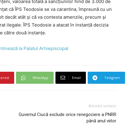
nțeni, valoarea totală a sancțiunilor fiind de 3.000 de
nunțat că ÎPS Teodosie se va carantina, împreună cu un
ult decât atât și că va contesta amenzile, precum și
at ilegale. ÎPS Teodosie a atacat în instanță decizia
de către două instanțe.
tinează la Palatul Arhiepiscopal
terest
WhatsApp
Email
Telegram
Articolul următor
ă
Guvernul Ciucă exclude orice renegociere a PNRR
până anul viitor