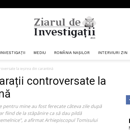
INVESTIGAȚII
MEDIU
ROMÂNIA NAȘILOR
INTERVIURI ZIN
Ziarul
roversate la ieșirea din carantină
arații controversate la
ină
de
e pentru mine au fost ferecate câteva zile după
ar fiind de la stăpânire ca să dau pildă
remelnice”, a afirmat Arhiepiscopul Tomisului