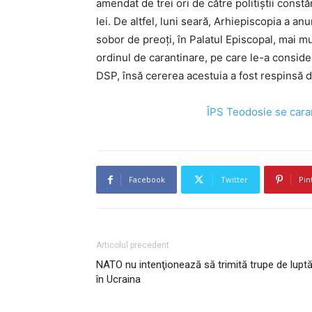
amendat de trei ori de către politiștii constă
lei. De altfel, luni seară, Arhiepiscopia a a
sobor de preoți, în Palatul Episcopal, mai m
ordinul de carantinare, pe care le-a consider
DSP, însă cererea acestuia a fost respinsă 
ÎPS Teodosie se caran
Facebook
Twitter
Pin
Articolul precedent
NATO nu intenţionează să trimită trupe de lupt
în Ucraina