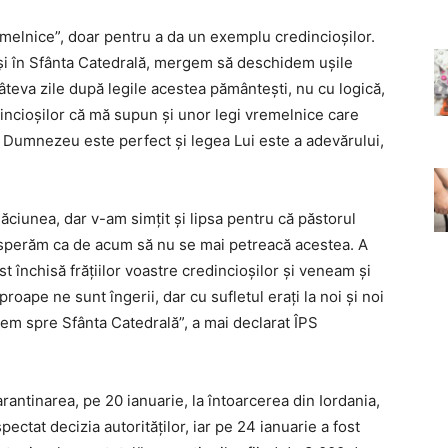
emelnice”, doar pentru a da un exemplu credincioșilor.
ârşi în Sfânta Catedrală, mergem să deschidem uşile
âteva zile după legile acestea pământeşti, nu cu logică,
edincioşilor că mă supun şi unor legi vremelnice care
i Dumnezeu este perfect şi legea Lui este a adevărului,
ăciunea, dar v-am simţit şi lipsa pentru că păstorul
şi sperăm ca de acum să nu se mai petreacă acestea. A
st închisă frăţiilor voastre credincioşilor şi veneam şi
oape ne sunt îngerii, dar cu sufletul eraţi la noi şi noi
em spre Sfânta Catedrală”, a mai declarat ÎPS
rantinarea, pe 20 ianuarie, la întoarcerea din Iordania,
spectat decizia autorităților, iar pe 24 ianuarie a fost