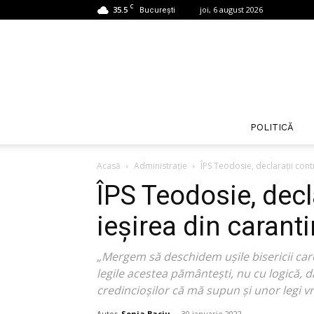
C
35.5
joi, 6 august 2026
București
POLITICĂ
Acasă
Administrație
ÎPS Teodosie, declarații cont
ÎPS Teodosie, decl
ieșirea din carant
„Mergem să deschidem uşile bisericii car
legile acestea pământeşti, nu cu logică, d
credincioşilor că mă supun şi unor legi v
Autor
Sonia Baciu
-
30 ianuarie 2022