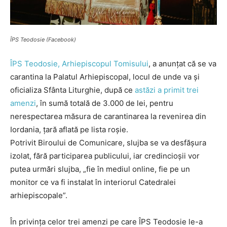
ÎPS Teodosie (Facebook)
ÎPS Teodosie, Arhiepiscopul Tomisului
, a anunțat că se va
carantina la Palatul Arhiepiscopal, locul de unde va și
oficializa Sfânta Liturghie, după ce
astăzi a primit trei
amenzi
, în sumă totală de 3.000 de lei, pentru
nerespectarea măsura de carantinarea la revenirea din
Iordania, țară aflată pe lista roșie.
Potrivit Biroului de Comunicare, slujba se va desfășura
izolat, fără participarea publicului, iar credincioșii vor
putea urmări slujba, „fie în mediul online, fie pe un
monitor ce va fi instalat în interiorul Catedralei
arhiepiscopale”.
În privința celor trei amenzi pe care ÎPS Teodosie le-a