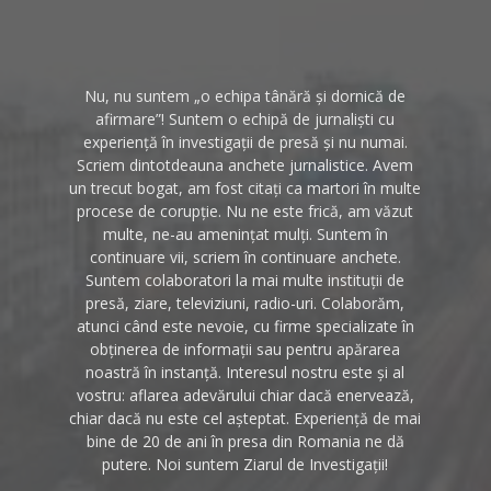
Nu, nu suntem „o echipa tânără și dornică de
afirmare”! Suntem o echipă de jurnaliști cu
experiență în investigații de presă și nu numai.
Scriem dintotdeauna anchete jurnalistice. Avem
un trecut bogat, am fost citați ca martori în multe
procese de corupție. Nu ne este frică, am văzut
multe, ne-au amenințat mulți. Suntem în
continuare vii, scriem în continuare anchete.
Suntem colaboratori la mai multe instituții de
presă, ziare, televiziuni, radio-uri. Colaborăm,
atunci când este nevoie, cu firme specializate în
obținerea de informații sau pentru apărarea
noastră în instanță. Interesul nostru este și al
vostru: aflarea adevărului chiar dacă enervează,
chiar dacă nu este cel așteptat. Experiență de mai
bine de 20 de ani în presa din Romania ne dă
putere. Noi suntem Ziarul de Investigații!