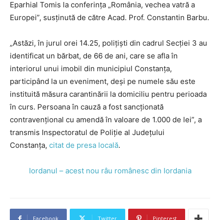
Eparhial Tomis la conferinţa „România, vechea vatră a
Europei”, susţinută de către Acad. Prof. Constantin Barbu.
„Astăzi, în jurul orei 14.25, poliţişti din cadrul Secţiei 3 au
identificat un bărbat, de 66 de ani, care se afla în
interiorul unui imobil din municipiul Constanţa,
participând la un eveniment, deşi pe numele său este
instituită măsura carantinării la domiciliu pentru perioada
în curs. Persoana în cauză a fost sancţionată
contravenţional cu amendă în valoare de 1.000 de lei”, a
transmis Inspectoratul de Poliţie al Judeţului
Constanţa,
citat de presa locală
.
Iordanul – acest nou râu românesc din Iordania
Facebook
Twitter
Pinterest