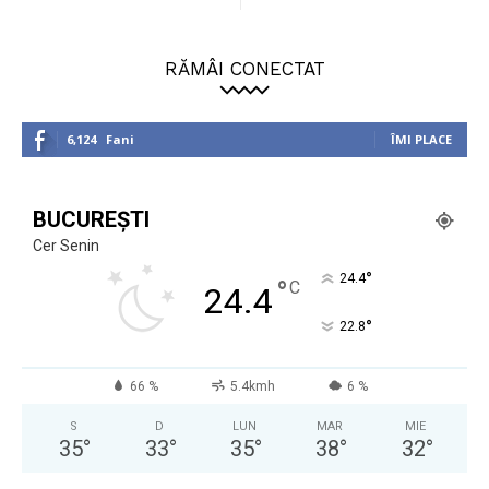
RĂMÂI CONECTAT
6,124
Fani
ÎMI PLACE
BUCUREȘTI
Cer Senin
°
24.4
°
C
24.4
°
22.8
66 %
5.4kmh
6 %
S
D
LUN
MAR
MIE
35
°
33
°
35
°
38
°
32
°