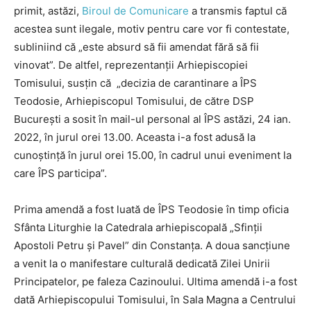
primit, astăzi,
Biroul de Comunicare
a transmis faptul că
acestea sunt ilegale, motiv pentru care vor fi contestate,
subliniind că „este absurd să fii amendat fără să fii
vinovat”. De altfel, reprezentanții Arhiepiscopiei
Tomisului, susțin că „decizia de carantinare a ÎPS
Teodosie, Arhiepiscopul Tomisului, de către DSP
București a sosit în mail-ul personal al ÎPS astăzi, 24 ian.
2022, în jurul orei 13.00. Aceasta i-a fost adusă la
cunoștință în jurul orei 15.00, în cadrul unui eveniment la
care ÎPS participa”.
Prima amendă a fost luată de ÎPS Teodosie în timp oficia
Sfânta Liturghie la Catedrala arhiepiscopală „Sfinţii
Apostoli Petru şi Pavel” din Constanţa. A doua sancţiune
a venit la o manifestare culturală dedicată Zilei Unirii
Principatelor, pe faleza Cazinoului. Ultima amendă i-a fost
dată Arhiepiscopului Tomisului, în Sala Magna a Centrului