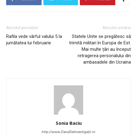
Articolul precedent
Articolul următor
Rafila vede vârful valului 5 la
Statele Unite se pregătesc să
jumătatea lui februarie
trimită militari în Europa de Est.
Mai multe țări au început
retragerea personalului din
ambasadele din Ucraina
Sonia Baciu
http://www.ZiarulDeInvestigații.ro