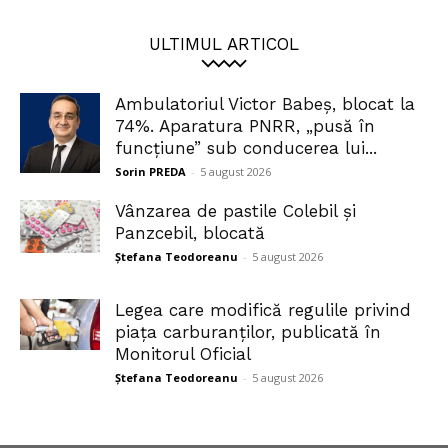
ULTIMUL ARTICOL
Ambulatoriul Victor Babeș, blocat la
74%. Aparatura PNRR, „pusă în
funcțiune” sub conducerea lui...
Sorin PREDA
-
5 august 2026
Vânzarea de pastile Colebil și
Panzcebil, blocată
Ștefana Teodoreanu
-
5 august 2026
Legea care modifică regulile privind
piața carburanților, publicată în
Monitorul Oficial
Ștefana Teodoreanu
-
5 august 2026