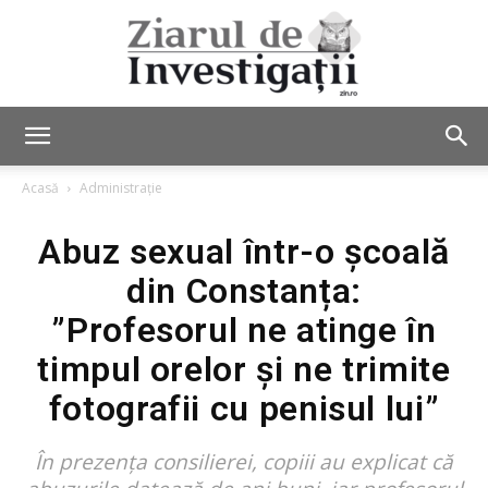
Ziarul
Acasă
Administrație
Abuz sexual într-o școală
de
din Constanța:
”Profesorul ne atinge în
Investigații
timpul orelor și ne trimite
fotografii cu penisul lui”
În prezența consilierei, copiii au explicat că