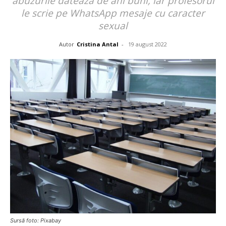
abuzurile datează de ani buni, iar profesorul
le scrie pe WhatsApp mesaje cu caracter
sexual
Autor
Cristina Antal
-
19 august 2022
Sursă foto: Pixabay