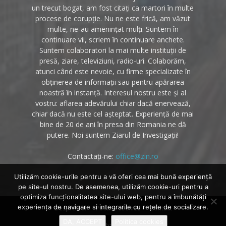
un trecut bogat, am fost citați ca martori în multe
procese de corupție. Nu ne este frică, am văzut
multe, ne-au amenințat mulți. Suntem în
continuare vii, scriem în continuare anchete.
Suntem colaboratori la mai multe instituții de
presă, ziare, televiziuni, radio-uri. Colaborăm,
atunci când este nevoie, cu firme specializate în
obținerea de informații sau pentru apărarea
noastră în instanță. Interesul nostru este și al
vostru: aflarea adevărului chiar dacă enervează,
chiar dacă nu este cel așteptat. Experiență de mai
bine de 20 de ani în presa din Romania ne dă
putere. Noi suntem Ziarul de Investigații!
Contactați-ne:
office@zin.ro
Utilizăm cookie-urile pentru a vă oferi cea mai bună experiență
pe site-ul nostru. De asemenea, utilizăm cookie-uri pentru a
optimiza funcţionalitatea site-ului web, pentru a îmbunătăţi
experienţa de navigare si integrarile cu reţele de socializare.
Despre noi
Politica cookies
Contact
DA, ACCEPT
Politica cookies
© Copyright 2020 - Zin.ro