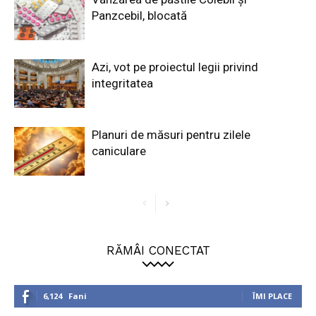
Panzcebil, blocată
Azi, vot pe proiectul legii privind
integritatea
Planuri de măsuri pentru zilele
caniculare
RĂMÂI CONECTAT
6,124
Fani
ÎMI PLACE