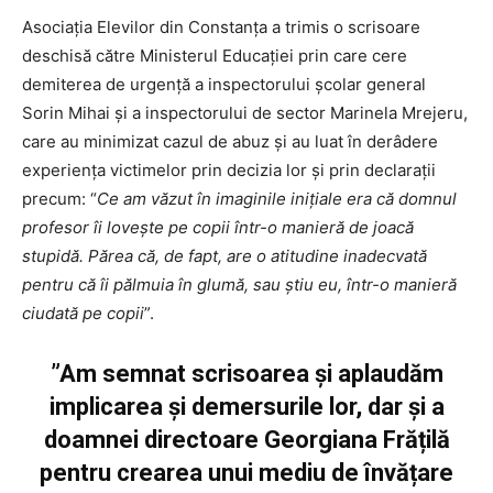
Asociația Elevilor din Constanța a trimis o scrisoare
deschisă către Ministerul Educației prin care cere
demiterea de urgență a inspectorului școlar general
Sorin Mihai și a inspectorului de sector Marinela Mrejeru,
care au minimizat cazul de abuz și au luat în derâdere
experiența victimelor prin decizia lor și prin declarații
precum: “
Ce am văzut în imaginile inițiale era că domnul
profesor îi lovește pe copii într-o manieră de joacă
stupidă. Părea că, de fapt, are o atitudine inadecvată
pentru că îi pălmuia în glumă, sau știu eu, într-o manieră
ciudată pe copii
”.
”Am semnat scrisoarea și aplaudăm
implicarea și demersurile lor, dar și a
doamnei directoare Georgiana Frățilă
pentru crearea unui mediu de învățare