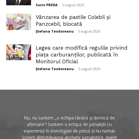
Sorin PREDA
-
5 august 2026
Vânzarea de pastile Colebil și
Panzcebil, blocată
Ștefana Teodoreanu
-
5 august 2026
Legea care modifică regulile privind
piața carburanților, publicată în
Monitorul Oficial
Ștefana Teodoreanu
-
5 august 2026
Nu, nu suntem „o echipa tânără și dornică de
afirmare”! Suntem o echipă de jurnaliști cu
experiență în investigații de presă și nu numai.
Scriem dintotdeauna anchete jurnalistice. Avem