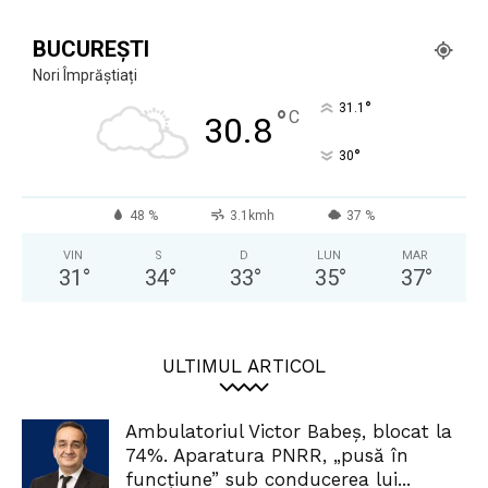
BUCUREȘTI
Nori Împrăștiați
°
31.1
°
C
30.8
°
30
48 %
3.1kmh
37 %
VIN
S
D
LUN
MAR
31
°
34
°
33
°
35
°
37
°
ULTIMUL ARTICOL
Ambulatoriul Victor Babeș, blocat la
74%. Aparatura PNRR, „pusă în
funcțiune” sub conducerea lui...