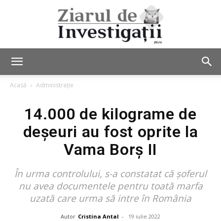
Ziarul
Acasă
Administrație
14.000 de kilograme de
de
deşeuri au fost oprite la
Vama Borș II
Investigații
În urma controlului, s-a constatat că șoferul
nu avea documentele pentru toată marfa
uzată care urma să intre în România
Autor
Cristina Antal
-
19 iulie 2022