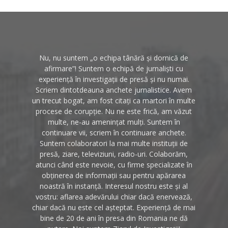
Nu, nu suntem „o echipa tânără și dornică de
afirmare”! Suntem o echipă de jurnaliști cu
experiență în investigații de presă și nu numai.
Scriem dintotdeauna anchete jurnalistice. Avem
un trecut bogat, am fost citați ca martori în multe
procese de corupție. Nu ne este frică, am văzut
multe, ne-au amenințat mulți. Suntem în
continuare vii, scriem în continuare anchete.
Suntem colaboratori la mai multe instituții de
presă, ziare, televiziuni, radio-uri. Colaborăm,
atunci când este nevoie, cu firme specializate în
obținerea de informații sau pentru apărarea
noastră în instanță. Interesul nostru este și al
vostru: aflarea adevărului chiar dacă enervează,
chiar dacă nu este cel așteptat. Experiență de mai
bine de 20 de ani în presa din Romania ne dă