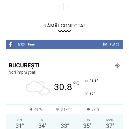
RĂMÂI CONECTAT
6,124
Fani
ÎMI PLACE
BUCUREȘTI
Nori Împrăștiați
°
31.1
°
C
30.8
°
30
48 %
3.1kmh
37 %
VIN
S
D
LUN
MAR
31
°
34
°
33
°
35
°
37
°